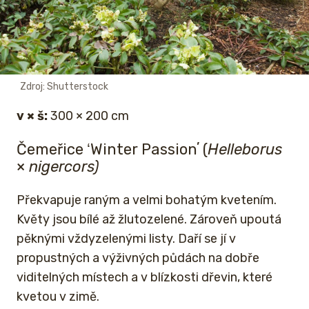
Zdroj: Shutterstock
v × š:
300 × 200 cm
Čemeřice ʻWinter Passionʼ (
Helleborus
×
nigercors)
Překvapuje raným a velmi bohatým kvetením.
Květy jsou bílé až žlutozelené. Zároveň upoutá
pěknými vždyzelenými listy. Daří se jí v
propustných a výživných půdách na dobře
viditelných místech a v blízkosti dřevin, které
kvetou v zimě.