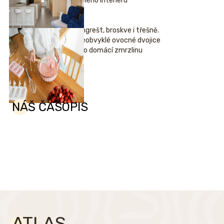
celého interiéru
Angrešt, broskve i třešně.
Neobvyklé ovocné dvojice
pro domácí zmrzlinu
NÁŠ ČASOPIS
ATLAS