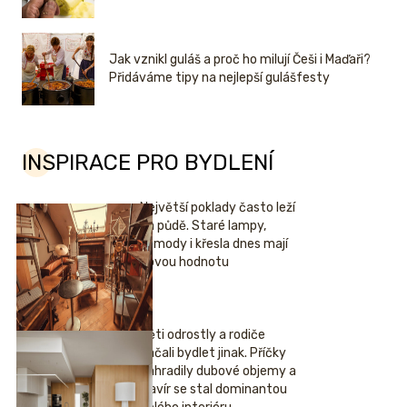
Jak vznikl guláš a proč ho milují Češi i Maďaři?
Přidáváme tipy na nejlepší gulášfesty
INSPIRACE PRO BYDLENÍ
Největší poklady často leží
na půdě. Staré lampy,
komody i křesla dnes mají
novou hodnotu
Děti odrostly a rodiče
začali bydlet jinak. Příčky
nahradily dubové objemy a
klavír se stal dominantou