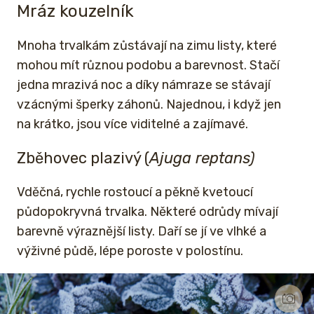
Mráz kouzelník
Mnoha trvalkám zůstávají na zimu listy, které
mohou mít různou podobu a barevnost. Stačí
jedna mrazivá noc a díky námraze se stávají
vzácnými šperky záhonů. Najednou, i když jen
na krátko, jsou více viditelné a zajímavé.
Zběhovec plazivý (
Ajuga reptans)
Vděčná, rychle rostoucí a pěkně kvetoucí
půdopokryvná trvalka. Některé odrůdy mívají
barevně výraznější listy. Daří se jí ve vlhké a
výživné půdě, lépe poroste v polostínu.