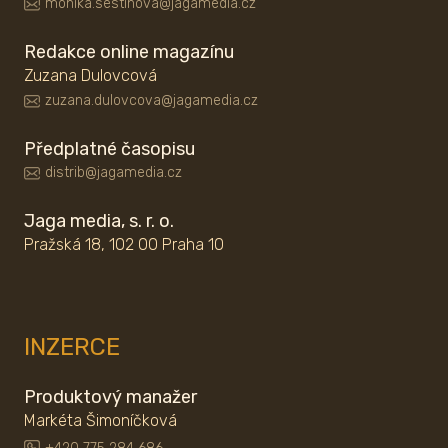
monika.sestinova@jagamedia.cz
Redakce online magazínu
Zuzana Dulovcová
zuzana.dulovcova@jagamedia.cz
Předplatné časopisu
distrib@jagamedia.cz
Jaga media, s. r. o.
Pražská 18, 102 00 Praha 10
INZERCE
Produktový manažer
Markéta Šimoníčková