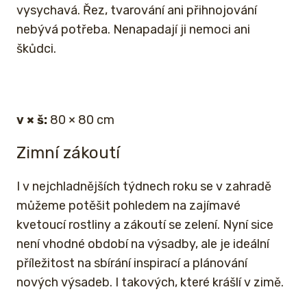
vysychavá. Řez, tvarování ani přihnojování
nebývá potřeba. Nenapadají ji nemoci ani
škůdci.
v × š:
80 × 80 cm
Zimní zákoutí
I v nejchladnějších týdnech roku se v zahradě
můžeme potěšit pohledem na zajímavé
kvetoucí rostliny a zákoutí se zelení. Nyní sice
není vhodné období na výsadby, ale je ideální
příležitost na sbírání inspirací a plánování
nových výsadeb. I takových, které krášlí v zimě.