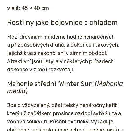
v × š:
45 × 40 cm
Rostliny jako bojovnice s chladem
Mezi dřevinami najdeme hodně nenáročných
a přizpůsobivých druhů, a dokonce i takových,
jejichž krása nekončí ani v zimním období.
Atraktivní jsou listy, a v některých případech
dokonce v zimě i rozkvétají.
Mahonie střední ʻWinter Sunʼ (
Mahonia
media)
Jde o vždyzelený, pěstitelsky nenáročný keřík,
který už začátkem prosince ozdobí sytě žlutá a
voňavá soukvětí. Působí exoticky. Vyžaduje
chráněné, spíš polostinné nebo slunečné místo s