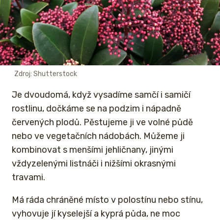
Zdroj: Shutterstock
Je dvoudomá, když vysadíme samčí i samičí
rostlinu, dočkáme se na podzim i nápadně
červených plodů. Pěstujeme ji ve volné půdě
nebo ve vegetačních nádobách. Můžeme ji
kombinovat s menšími jehličnany, jinými
vždyzelenými listnáči i nižšími okrasnými
travami.
Má ráda chráněné místo v polostínu nebo stínu,
vyhovuje jí kyselejší a kyprá půda, ne moc