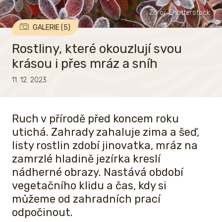
Zdroj: Shutterstock
GALERIE (5)
Rostliny, které okouzlují svou
krásou i přes mráz a sníh
11. 12. 2023
Ruch v přírodě před koncem roku
utichá. Zahrady zahaluje zima a šeď,
listy rostlin zdobí jinovatka, mráz na
zamrzlé hladině jezírka kreslí
nádherné obrazy. Nastává období
vegetačního klidu a čas, kdy si
můžeme od zahradních prací
odpočinout.