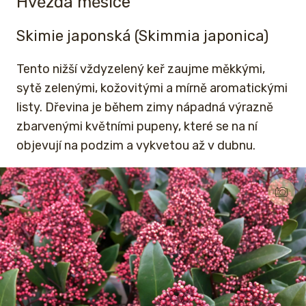
Hvězda měsíce
Skimie japonská (Skimmia japonica)
Tento nižší vždyzelený keř zaujme měkkými,
sytě zelenými, kožovitými a mírně aromatickými
listy. Dřevina je během zimy nápadná výrazně
zbarvenými květními pupeny, které se na ní
objevují na podzim a vykvetou až v dubnu.