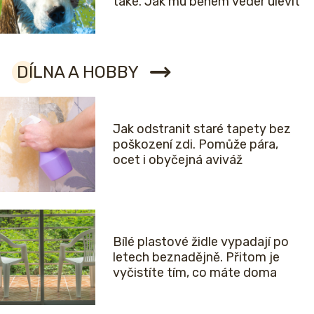
také. Jak mu během veder ulevit
DÍLNA A HOBBY
Jak odstranit staré tapety bez
poškození zdi. Pomůže pára,
ocet i obyčejná aviváž
Bílé plastové židle vypadají po
letech beznadějně. Přitom je
vyčistíte tím, co máte doma