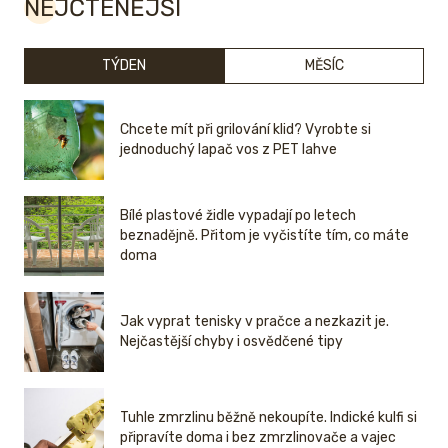
NEJČTENĚJŠÍ
TÝDEN
MĚSÍC
Chcete mít při grilování klid? Vyrobte si
jednoduchý lapač vos z PET lahve
Bílé plastové židle vypadají po letech
beznadějně. Přitom je vyčistíte tím, co máte
doma
Jak vyprat tenisky v pračce a nezkazit je.
Nejčastější chyby i osvědčené tipy
Tuhle zmrzlinu běžně nekoupíte. Indické kulfi si
připravíte doma i bez zmrzlinovače a vajec