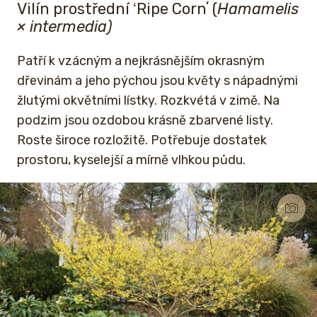
Vilín prostřední ʻRipe Cornʼ (
Hamamelis
× intermedia)
Patří k vzácným a nejkrásnějším okrasným
dřevinám a jeho pýchou jsou květy s nápadnými
žlutými okvětními lístky. Rozkvétá v zimě. Na
podzim jsou ozdobou krásně zbarvené listy.
Roste široce rozložitě. Potřebuje dostatek
prostoru, kyselejší a mírně vlhkou půdu.