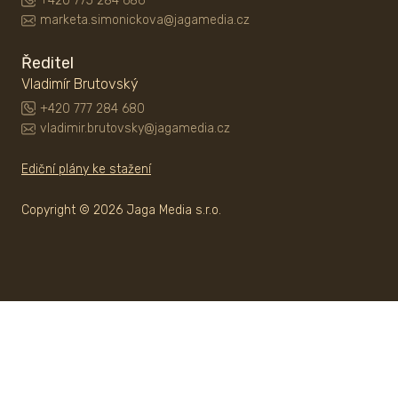
+420 775 284 686
marketa.simonickova@jagamedia.cz
Ředitel
Vladimír Brutovský
+420 777 284 680
vladimir.brutovsky@jagamedia.cz
Ediční plány ke stažení
Copyright © 2026 Jaga Media s.r.o.