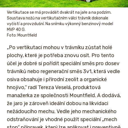
Vertikutace se má provádět dvakrát na jaře a na podzim.
Soustava nožů na vertikutačním válci trávník dokonale
vyčistí a provzdušní. Na snímku výkonný benzinový model
MVP 40 G.
Foto: Mountfield
„Po vertikutaci mohou v trávníku zůstat holé
plochy, které je potřeba znovu osít. Pro tento
účel je dobré si pořídit speciální směs pro dosev
trávníků nebo regenerační směs 3v1, která vedle
osiva obsahuje i přírodní zeolit a organické
hnojivo,“ radí Tereza Veselá, produktová
manažerka ze společnosti Mountfield. A dodává,
že jaro je zároveň ideální dobou na likvidaci
nežádoucího mechu. Vedle jeho mechanického
odstraňování je vhodné použít speciální „mech
stop“ přípravek, který lze aplikovat i preventivně