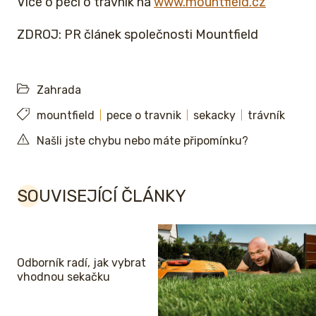
Více o péči o trávník na
www.mountfield.cz
ZDROJ: PR článek společnosti Mountfield
Zahrada
mountfield
pece o travnik
sekacky
trávník
Našli jste chybu nebo máte připomínku?
SOUVISEJÍCÍ ČLÁNKY
Odborník radí, jak vybrat
vhodnou sekačku