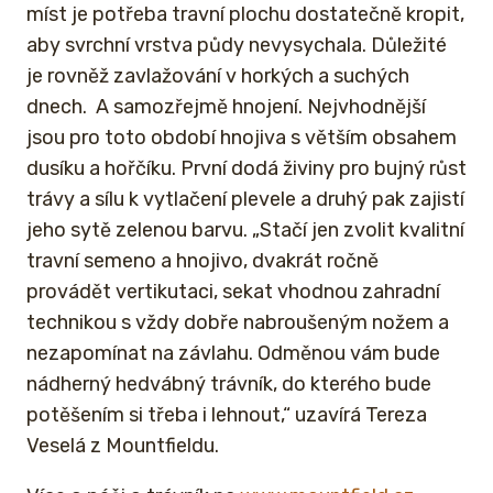
míst je potřeba travní plochu dostatečně kropit,
aby svrchní vrstva půdy nevysychala. Důležité
je rovněž zavlažování v horkých a suchých
dnech. A samozřejmě hnojení. Nejvhodnější
jsou pro toto období hnojiva s větším obsahem
dusíku a hořčíku. První dodá živiny pro bujný růst
trávy a sílu k vytlačení plevele a druhý pak zajistí
jeho sytě zelenou barvu. „Stačí jen zvolit kvalitní
travní semeno a hnojivo, dvakrát ročně
provádět vertikutaci, sekat vhodnou zahradní
technikou s vždy dobře nabroušeným nožem a
nezapomínat na závlahu. Odměnou vám bude
nádherný hedvábný trávník, do kterého bude
potěšením si třeba i lehnout,“ uzavírá Tereza
Veselá z Mountfieldu.