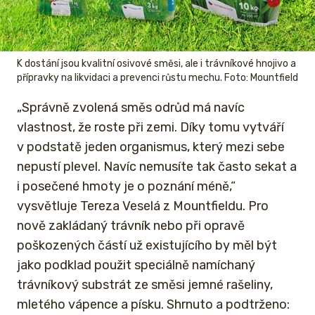
K dostání jsou kvalitní osivové směsi, ale i trávníkové hnojivo a
přípravky na likvidaci a prevenci růstu mechu. Foto: Mountfield
„Správně zvolená směs odrůd má navíc
vlastnost, že roste při zemi. Díky tomu vytváří
v podstatě jeden organismus, který mezi sebe
nepustí plevel. Navíc nemusíte tak často sekat a
i posečené hmoty je o poznání méně,“
vysvětluje Tereza Veselá z Mountfieldu. Pro
nově zakládaný trávník nebo při opravě
poškozených částí už existujícího by měl být
jako podklad použit speciálně namíchaný
trávníkový substrát ze směsi jemné rašeliny,
mletého vápence a písku. Shrnuto a podtrženo: