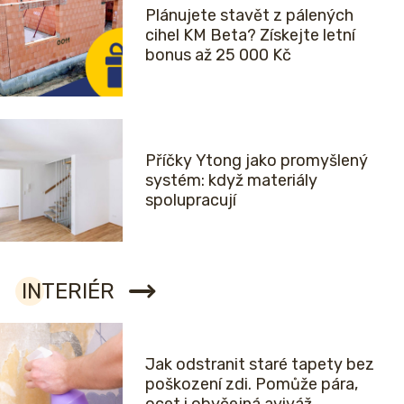
Plánujete stavět z pálených
cihel KM Beta? Získejte letní
bonus až 25 000 Kč
Příčky Ytong jako promyšlený
systém: když materiály
spolupracují
INTERIÉR
Jak odstranit staré tapety bez
poškození zdi. Pomůže pára,
ocet i obyčejná aviváž