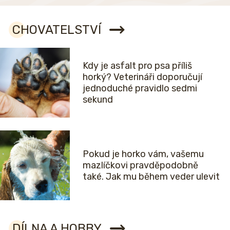
CHOVATELSTVÍ
Kdy je asfalt pro psa příliš
horký? Veterináři doporučují
jednoduché pravidlo sedmi
sekund
Pokud je horko vám, vašemu
mazlíčkovi pravděpodobně
také. Jak mu během veder ulevit
DÍLNA A HOBBY