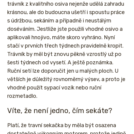
trávník z kvalitního osiva nejenže udělá zahradu
krásnou, ale do budoucna ušetří i spoustu práce
s údržbou, sekáním a případně i neustálým
doséváním. Jestliže jste použili vhodné osivo a
aplikovali hnojivo, máte skoro vyhráno. Nyní
stačí v prvních třech týdnech pravidelně kropit.
Trávník by měl být znovu pěkně vzrostlý už po
šesti týdnech od vysetí. A ještě poznámka.
Ruční setí lze doporučit jen u malých ploch. U
větších je důležitý rovnoměrný výsev, a proto je
vhodné použít sypací vozík nebo ruční
rozmetadlo.
Víte, že není jedno, čím sekáte?
Platí, že travní sekačka by měla být osazena
dostatečně výkonným motorem, protože jedině