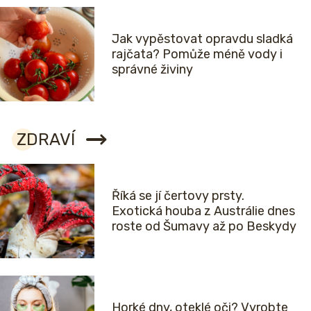
Jak vypěstovat opravdu sladká
rajčata? Pomůže méně vody i
správné živiny
ZDRAVÍ
Říká se jí čertovy prsty.
Exotická houba z Austrálie dnes
roste od Šumavy až po Beskydy
Horké dny, oteklé oči? Vyrobte