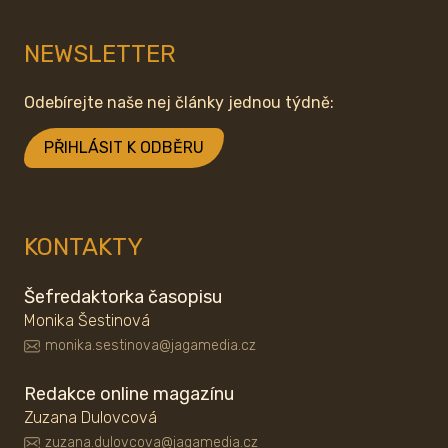
NEWSLETTER
Odebírejte naše nej články jednou týdně:
PŘIHLÁSIT K ODBĚRU
KONTAKTY
Šefredaktorka časopisu
Monika Šestinová
monika.sestinova@jagamedia.cz
Redakce online magazínu
Zuzana Dulovcová
zuzana.dulovcova@jagamedia.cz