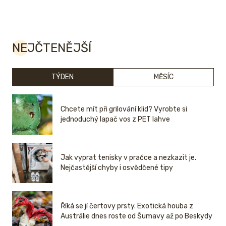
NEJČTENĚJŠÍ
TÝDEN
MĚSÍC
Chcete mít při grilování klid? Vyrobte si
jednoduchý lapač vos z PET lahve
Jak vyprat tenisky v pračce a nezkazit je.
Nejčastější chyby i osvědčené tipy
Říká se jí čertovy prsty. Exotická houba z
Austrálie dnes roste od Šumavy až po Beskydy