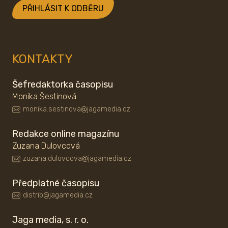
PŘIHLÁSIT K ODBĚRU
KONTAKTY
Šefredaktorka časopisu
Monika Šestinová
monika.sestinova@jagamedia.cz
Redakce online magazínu
Zuzana Dulovcová
zuzana.dulovcova@jagamedia.cz
Předplatné časopisu
distrib@jagamedia.cz
Jaga media, s. r. o.