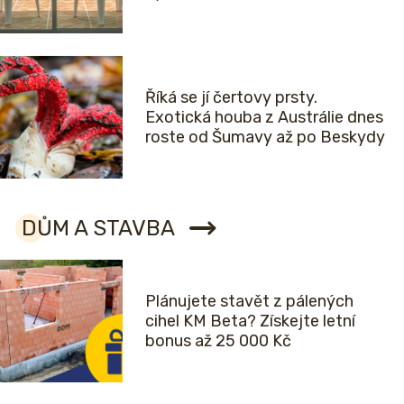
Říká se jí čertovy prsty.
Exotická houba z Austrálie dnes
roste od Šumavy až po Beskydy
DŮM A STAVBA
Plánujete stavět z pálených
cihel KM Beta? Získejte letní
bonus až 25 000 Kč