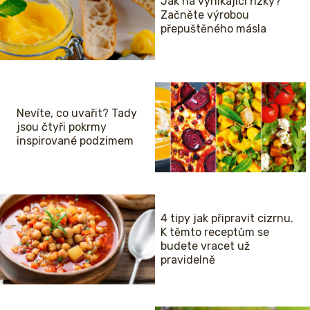
Jak na vynikající řízky?
Začněte výrobou
přepuštěného másla
Nevíte, co uvařit? Tady
jsou čtyři pokrmy
inspirované podzimem
4 tipy jak připravit cizrnu.
K těmto receptům se
budete vracet už
pravidelně