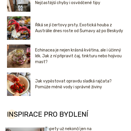
Nejčastější chyby i osvědčené tipy
Říká se jí čertovy prsty. Exotická houba z
Austrálie dnes roste od Šumavy až po Beskydy
Echinacea je nejen krásná květina, ale i účinný
lék. Jak z ní připravit čaj, tinkturu nebo hojivou
mast?
Jak vypěstovat opravdu sladká rajčata?
Pomůže méně vody i správné živiny
INSPIRACE PRO BYDLENÍ
Tapety už nekončí jen na