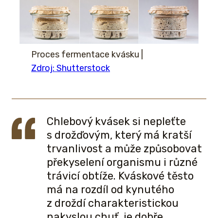
Proces fermentace kvásku
|
Zdroj: Shutterstock
Chlebový kvásek si nepleťte
s drožďovým, který má kratší
trvanlivost a může způsobovat
překyselení organismu i různé
trávicí obtíže. Kváskové těsto
má na rozdíl od kynutého
z droždí charakteristickou
nakyslou chuť, je dobře