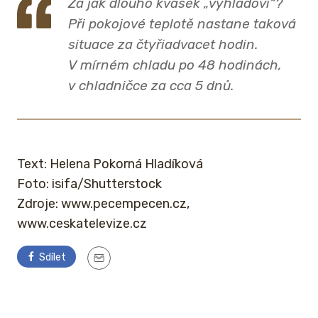
Za jak dlouho kvásek „vyhladoví“?
Při pokojové teplotě nastane taková
situace za čtyřiadvacet hodin.
V mírném chladu po 48 hodinách,
v chladničce za cca 5 dnů.
Text: Helena Pokorná Hladíková
Foto: isifa/Shutterstock
Zdroje: www.pecempecen.cz,
www.ceskatelevize.cz
Sdílet