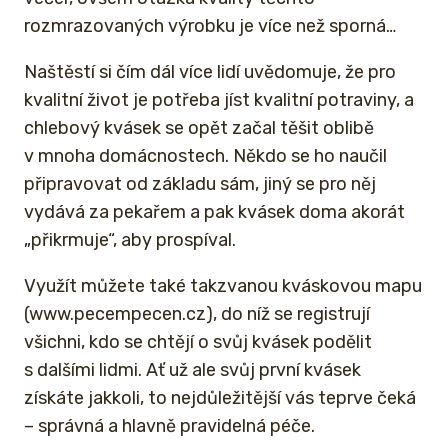
rozmrazovaných výrobku je více než sporná…
Naštěstí si čím dál více lidí uvědomuje, že pro
kvalitní život je potřeba jíst kvalitní potraviny, a
chlebový kvásek se opět začal těšit oblibě
v mnoha domácnostech. Někdo se ho naučil
připravovat od základu sám, jiný se pro něj
vydává za pekařem a pak kvásek doma akorát
„přikrmuje“, aby prospíval.
Využít můžete také takzvanou kváskovou mapu
(www.pecempecen.cz), do níž se registrují
všichni, kdo se chtějí o svůj kvásek podělit
s dalšími lidmi. Ať už ale svůj první kvásek
získáte jakkoli, to nejdůležitější vás teprve čeká
– správná a hlavně pravidelná péče.