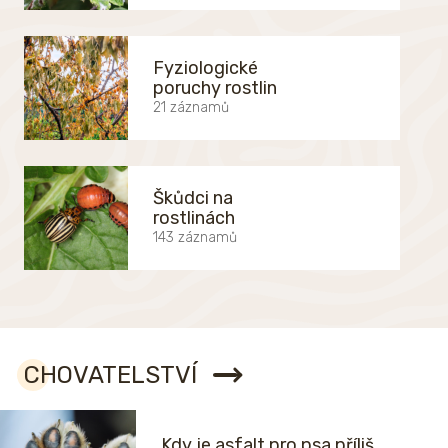
Fyziologické
poruchy rostlin
21 záznamů
Škůdci na
rostlinách
143 záznamů
CHOVATELSTVÍ
Kdy je asfalt pro psa příliš