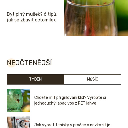
Byt plný mušek? 6 tipů,
jak se zbavit octomilek
NEJČTENĚJŠÍ
TÝDEN
MĚSÍC
Chcete mít při grilování klid? Vyrobte si
jednoduchý lapač vos z PET lahve
Jak vyprat tenisky v pračce a nezkazit je.