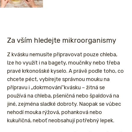
Za vším hledejte mikroorganismy
Z kvásku nemusíte připravovat pouze chleba,
lze ho využít i na bagety, moučníky nebo třeba
pravé krkonošské kyselo. A právě podle toho, co
chcete péct, vybírejte správnou mouku na
přípravu i „dokrmování“kvásku – žitná se
používá na chleba, pšeničná nebo špaldová na
jiné, zejména sladké dobroty. Naopak se vůbec
nehodí mouka rýžová, pohanková nebo
kukuřičná, neboť neobsahují potřebný lepek.