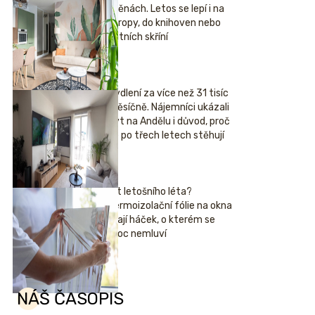
stěnách. Letos se lepí i na
stropy, do knihoven nebo
šatních skříní
Bydlení za více než 31 tisíc
měsíčně. Nájemníci ukázali
byt na Andělu i důvod, proč
se po třech letech stěhují
Hit letošního léta?
Termoizolační fólie na okna
mají háček, o kterém se
moc nemluví
NÁŠ ČASOPIS