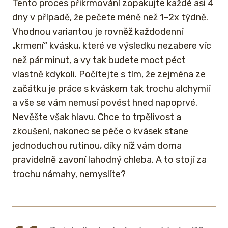
Tento proces přikrmování zopakujte každé asi 4
dny v případě, že pečete méně než 1–2x týdně.
Vhodnou variantou je rovněž každodenní
„krmení“ kvásku, které ve výsledku nezabere víc
než pár minut, a vy tak budete moct péct
vlastně kdykoli. Počítejte s tím, že zejména ze
začátku je práce s kváskem tak trochu alchymií
a vše se vám nemusí povést hned napoprvé.
Nevěšte však hlavu. Chce to trpělivost a
zkoušení, nakonec se péče o kvásek stane
jednoduchou rutinou, díky níž vám doma
pravidelně zavoní lahodný chleba. A to stojí za
trochu námahy, nemyslíte?