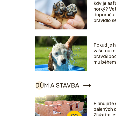
Kdy je asfa
horký? Vet
doporučuj
pravidlo 
Pokud je 
vašemu ma
pravděpod
mu během 
DŮM A STAVBA
Plánujete 
pálených 
Získejte l