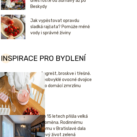
dnes roste od Šumavy až po
Beskydy
Jak vypěstovat opravdu
sladká rajčata? Pomůže méně
vody i správné živiny
INSPIRACE PRO BYDLENÍ
Angrešt, broskve i třešně.
Neobvyklé ovocné dvojice
pro domácí zmrzlinu
Po 15 letech přišla velká
proměna. Rodinnému
domu v Bratislavě dala
nový život zelená