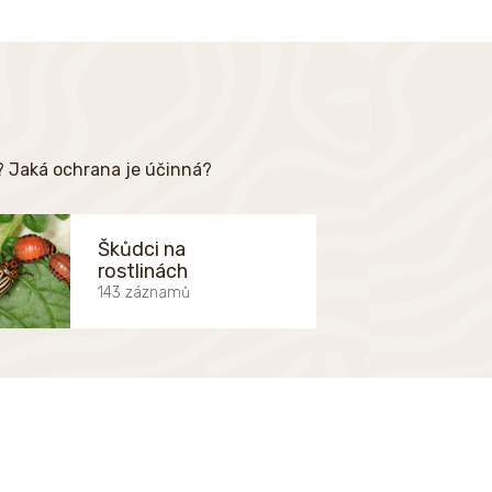
e? Jaká ochrana je účinná?
Škůdci na
rostlinách
143 záznamů