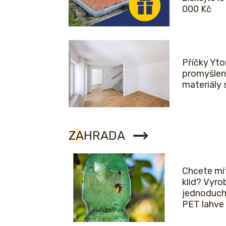
000 Kč
Příčky Yto
promyšlen
materiály 
ZAHRADA
Chcete mít
klid? Vyro
jednoduch
PET lahve