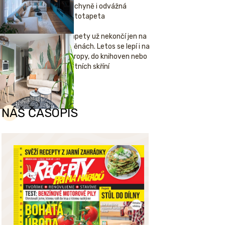
kuchyně i odvážná
fototapeta
Tapety už nekončí jen na
stěnách. Letos se lepí i na
stropy, do knihoven nebo
šatních skříní
NÁŠ ČASOPIS