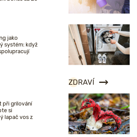
ng jako
ý systém: když
spolupracují
ZDRAVÍ
 při grilování
bte si
ý lapač vos z