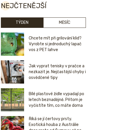
NEJČTENĚJŠÍ
TÝDEN
MĚSÍC
Chcete mít při grilování klid?
Vyrobte si jednoduchý lapač
vos z PET lahve
Jak vyprat tenisky v pračce a
nezkazit je. Nejčastější chyby i
osvědčené tipy
Bílé plastové židle vypadají po
letech beznadějně. Přitom je
vyčistíte tím, co máte doma
Říká se jí čertovy prsty.
Exotická houba z Austrálie