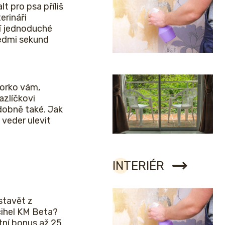
lt pro psa příliš
erináři
í jednoduché
sedmi sekund
horko vám,
zlíčkovi
obně také. Jak
veder ulevit
INTERIÉR
stavět z
cihel KM Beta?
etní bonus až 25