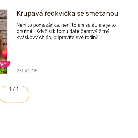
Křupavá ředkvička se smetanou
Není to pomazánka, není to ani salát, ale je to
chutné... Když si k tomu dáte čerstvý žitný
kváskový chléb, připravíte své rodině
vynikající a zdravou svačinu!
ření
27.04.2018
1 / 1