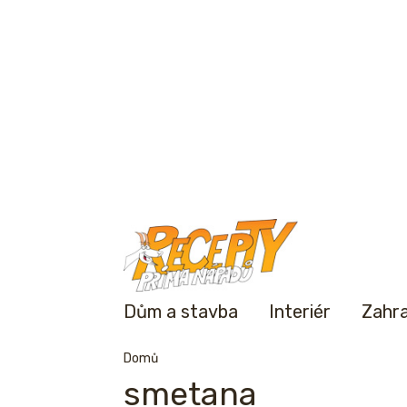
Dům a stavba
Interiér
Zahr
Domů
smetana