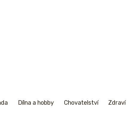
ada
Dílna a hobby
Chovatelství
Zdraví