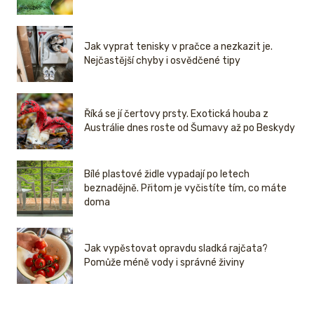
Jak vyprat tenisky v pračce a nezkazit je.
Nejčastější chyby i osvědčené tipy
Říká se jí čertovy prsty. Exotická houba z
Austrálie dnes roste od Šumavy až po Beskydy
Bílé plastové židle vypadají po letech
beznadějně. Přitom je vyčistíte tím, co máte
doma
Jak vypěstovat opravdu sladká rajčata?
Pomůže méně vody i správné živiny