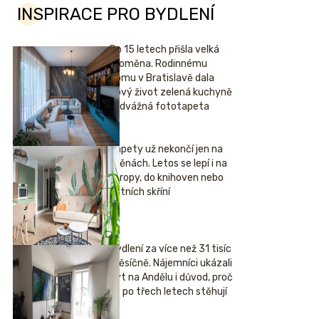
INSPIRACE PRO BYDLENÍ
Po 15 letech přišla velká
proměna. Rodinnému
domu v Bratislavě dala
nový život zelená kuchyně
i odvážná fototapeta
Tapety už nekončí jen na
stěnách. Letos se lepí i na
stropy, do knihoven nebo
šatních skříní
Bydlení za více než 31 tisíc
měsíčně. Nájemníci ukázali
byt na Andělu i důvod, proč
se po třech letech stěhují