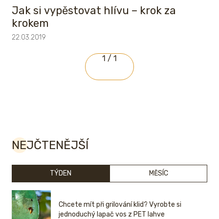
Jak si vypěstovat hlívu – krok za
krokem
22.03.2019
1 / 1
NEJČTENĚJŠÍ
TÝDEN
MĚSÍC
Chcete mít při grilování klid? Vyrobte si
jednoduchý lapač vos z PET lahve