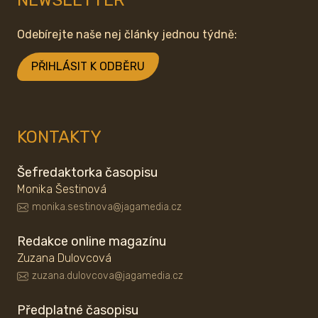
NEWSLETTER
Odebírejte naše nej články jednou týdně:
PŘIHLÁSIT K ODBĚRU
KONTAKTY
Šefredaktorka časopisu
Monika Šestinová
monika.sestinova@jagamedia.cz
Redakce online magazínu
Zuzana Dulovcová
zuzana.dulovcova@jagamedia.cz
Předplatné časopisu