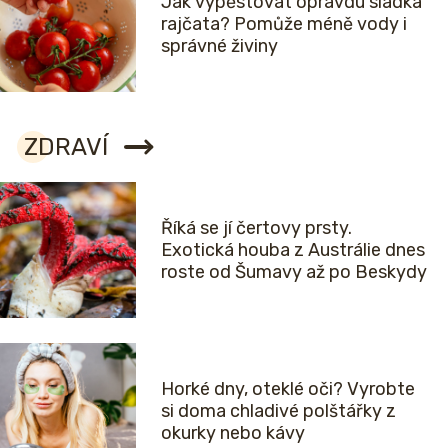
Jak vypěstovat opravdu sladká
rajčata? Pomůže méně vody i
správné živiny
ZDRAVÍ
Říká se jí čertovy prsty.
Exotická houba z Austrálie dnes
roste od Šumavy až po Beskydy
Horké dny, oteklé oči? Vyrobte
si doma chladivé polštářky z
okurky nebo kávy