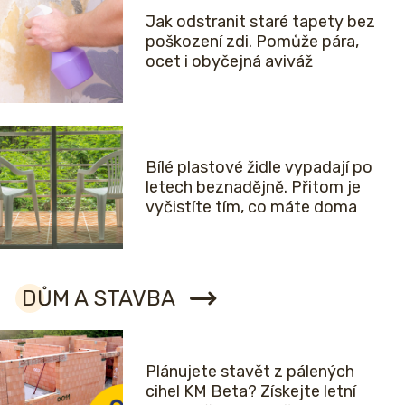
Jak odstranit staré tapety bez
poškození zdi. Pomůže pára,
ocet i obyčejná aviváž
Bílé plastové židle vypadají po
letech beznadějně. Přitom je
vyčistíte tím, co máte doma
DŮM A STAVBA
Plánujete stavět z pálených
cihel KM Beta? Získejte letní