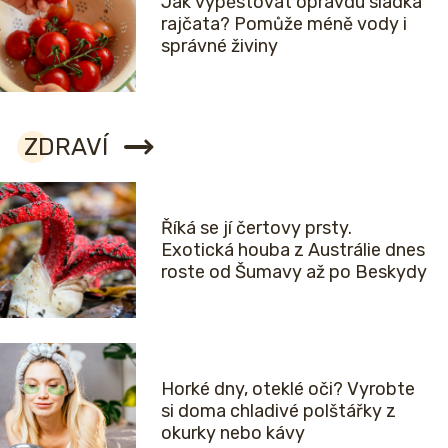
Jak vypěstovat opravdu sladká
rajčata? Pomůže méně vody i
správné živiny
ZDRAVÍ
Říká se jí čertovy prsty.
Exotická houba z Austrálie dnes
roste od Šumavy až po Beskydy
Horké dny, oteklé oči? Vyrobte
si doma chladivé polštářky z
okurky nebo kávy