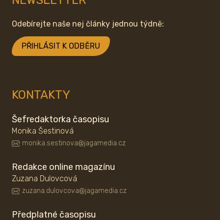
NEWSLETTER
Odebírejte naše nej články jednou týdně:
PŘIHLÁSIT K ODBĚRU
KONTAKTY
Šefredaktorka časopisu
Monika Šestinová
monika.sestinova@jagamedia.cz
Redakce online magazínu
Zuzana Dulovcová
zuzana.dulovcova@jagamedia.cz
Předplatné časopisu