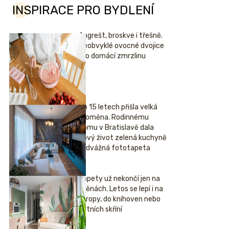
INSPIRACE PRO BYDLENÍ
Angrešt, broskve i třešně.
Neobvyklé ovocné dvojice
pro domácí zmrzlinu
Po 15 letech přišla velká
proměna. Rodinnému
domu v Bratislavě dala
nový život zelená kuchyně
i odvážná fototapeta
Tapety už nekončí jen na
stěnách. Letos se lepí i na
stropy, do knihoven nebo
šatních skříní