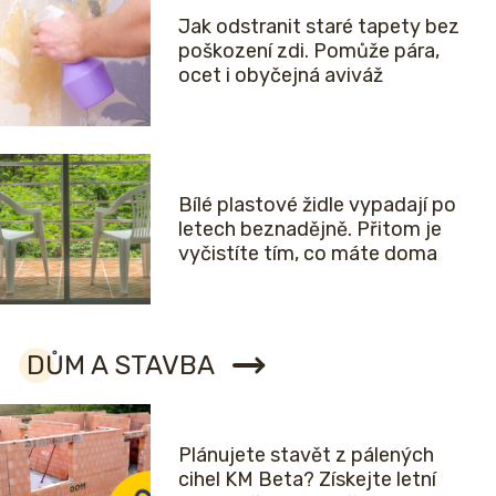
Jak odstranit staré tapety bez
poškození zdi. Pomůže pára,
ocet i obyčejná aviváž
Bílé plastové židle vypadají po
letech beznadějně. Přitom je
vyčistíte tím, co máte doma
DŮM A STAVBA
Plánujete stavět z pálených
cihel KM Beta? Získejte letní