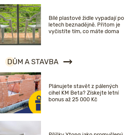
Bílé plastové židle vypadají po
letech beznadějně. Přitom je
vyčistíte tím, co máte doma
DŮM A STAVBA
Plánujete stavět z pálených
cihel KM Beta? Získejte letní
bonus až 25 000 Kč
Příčky Ytong jako promyšlený