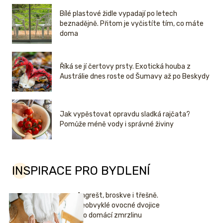
Bílé plastové židle vypadají po letech
beznadějně. Přitom je vyčistíte tím, co máte
doma
Říká se jí čertovy prsty. Exotická houba z
Austrálie dnes roste od Šumavy až po Beskydy
Jak vypěstovat opravdu sladká rajčata?
Pomůže méně vody i správné živiny
INSPIRACE PRO BYDLENÍ
Angrešt, broskve i třešně.
Neobvyklé ovocné dvojice
pro domácí zmrzlinu