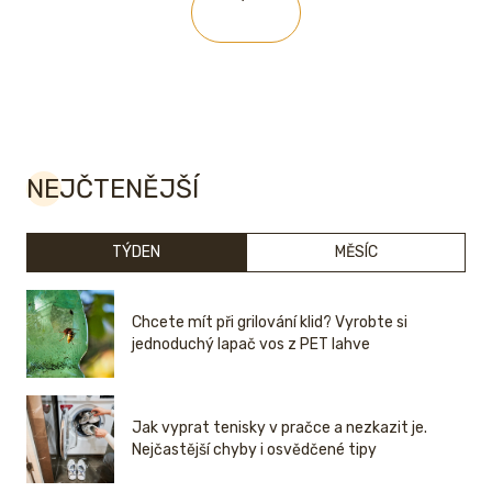
NEJČTENĚJŠÍ
TÝDEN
MĚSÍC
Chcete mít při grilování klid? Vyrobte si
jednoduchý lapač vos z PET lahve
Jak vyprat tenisky v pračce a nezkazit je.
Nejčastější chyby i osvědčené tipy