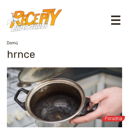
Domů
hrnce
Poradna