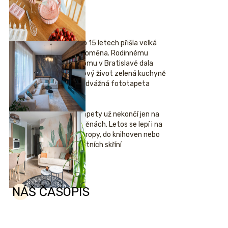
Po 15 letech přišla velká
proměna. Rodinnému
domu v Bratislavě dala
nový život zelená kuchyně
i odvážná fototapeta
Tapety už nekončí jen na
stěnách. Letos se lepí i na
stropy, do knihoven nebo
šatních skříní
NÁŠ ČASOPIS