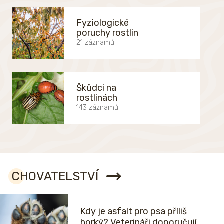
Fyziologické
poruchy rostlin
21 záznamů
Škůdci na
rostlinách
143 záznamů
CHOVATELSTVÍ
Kdy je asfalt pro psa příliš
horký? Veterináři doporučují