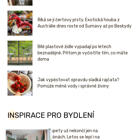
Říká se jí čertovy prsty. Exotická houba z
Austrálie dnes roste od Šumavy až po Beskydy
Bílé plastové židle vypadají po letech
beznadějně. Přitom je vyčistíte tím, co máte
doma
Jak vypěstovat opravdu sladká rajčata?
Pomůže méně vody i správné živiny
INSPIRACE PRO BYDLENÍ
Tapety už nekončí jen na
stěnách. Letos se lepí i na