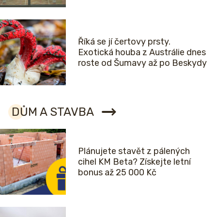
Říká se jí čertovy prsty.
Exotická houba z Austrálie dnes
roste od Šumavy až po Beskydy
DŮM A STAVBA
Plánujete stavět z pálených
cihel KM Beta? Získejte letní
bonus až 25 000 Kč