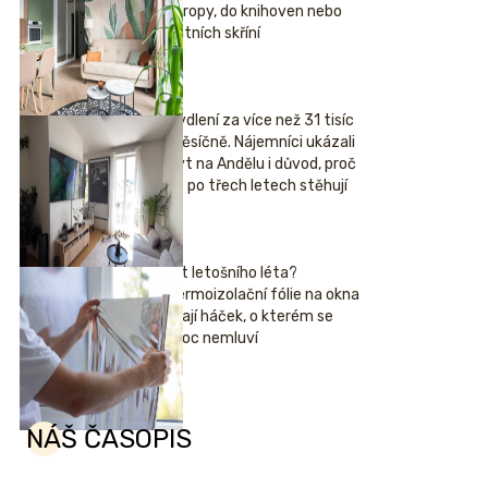
stropy, do knihoven nebo
šatních skříní
Bydlení za více než 31 tisíc
měsíčně. Nájemníci ukázali
byt na Andělu i důvod, proč
se po třech letech stěhují
Hit letošního léta?
Termoizolační fólie na okna
mají háček, o kterém se
moc nemluví
NÁŠ ČASOPIS