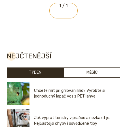
1 / 1
NEJČTENĚJŠÍ
TÝDEN
MĚSÍC
Chcete mít při grilování klid? Vyrobte si
jednoduchý lapač vos z PET lahve
Jak vyprat tenisky v pračce a nezkazit je.
Nejčastější chyby i osvědčené tipy