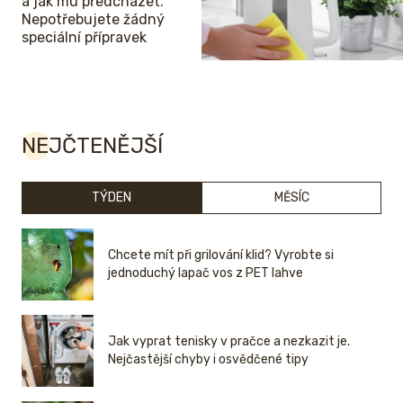
a jak mu předcházet.
Nepotřebujete žádný
speciální přípravek
NEJČTENĚJŠÍ
TÝDEN
MĚSÍC
Chcete mít při grilování klid? Vyrobte si
jednoduchý lapač vos z PET lahve
Jak vyprat tenisky v pračce a nezkazit je.
Nejčastější chyby i osvědčené tipy