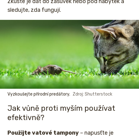
Zkuste je dát do zásuvek nebo pod nábytek a
sledujte, zda fungují.
Vyzkoušejte přírodní predátory.
Zdroj: Shutterstock
Jak vůně proti myším používat
efektivně?
Použijte vatové tampony
– napusťte je