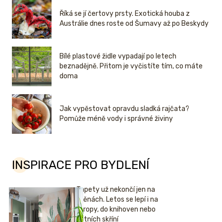
Říká se jí čertovy prsty. Exotická houba z
Austrálie dnes roste od Šumavy až po Beskydy
Bílé plastové židle vypadají po letech
beznadějně. Přitom je vyčistíte tím, co máte
doma
Jak vypěstovat opravdu sladká rajčata?
Pomůže méně vody i správné živiny
INSPIRACE PRO BYDLENÍ
Tapety už nekončí jen na
stěnách. Letos se lepí i na
stropy, do knihoven nebo
šatních skříní