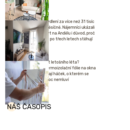
Bydlení za více než 31 tisíc
měsíčně. Nájemníci ukázali
byt na Andělu i důvod, proč
se po třech letech stěhují
Hit letošního léta?
Termoizolační fólie na okna
mají háček, o kterém se
moc nemluví
NÁŠ ČASOPIS