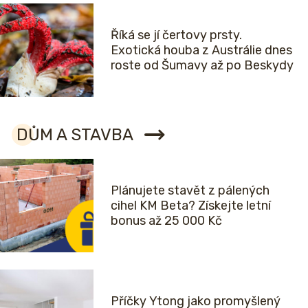
Říká se jí čertovy prsty.
Exotická houba z Austrálie dnes
roste od Šumavy až po Beskydy
DŮM A STAVBA
Plánujete stavět z pálených
cihel KM Beta? Získejte letní
bonus až 25 000 Kč
Příčky Ytong jako promyšlený