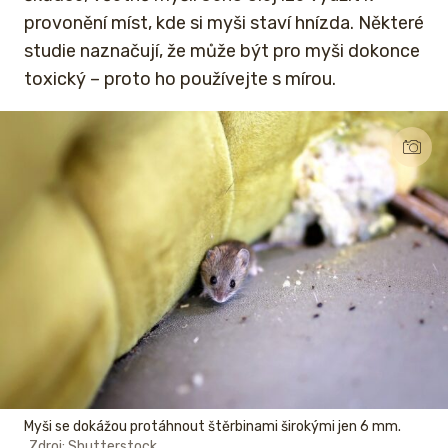
provonění míst, kde si myši staví hnízda. Některé
studie naznačují, že může být pro myši dokonce
toxický – proto ho používejte s mírou.
Myši se dokážou protáhnout štěrbinami širokými jen 6 mm.
Zdroj: Shutterstock