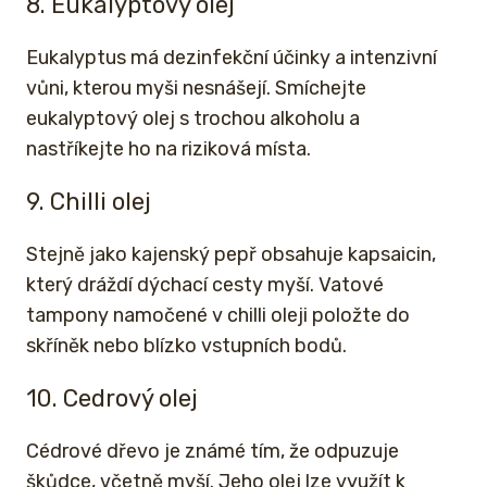
8. Eukalyptový olej
Eukalyptus má dezinfekční účinky a intenzivní
vůni, kterou myši nesnášejí. Smíchejte
eukalyptový olej s trochou alkoholu a
nastříkejte ho na riziková místa.
9. Chilli olej
Stejně jako kajenský pepř obsahuje kapsaicin,
který dráždí dýchací cesty myší. Vatové
tampony namočené v chilli oleji položte do
skříněk nebo blízko vstupních bodů.
10. Cedrový olej
Cédrové dřevo je známé tím, že odpuzuje
škůdce, včetně myší. Jeho olej lze využít k