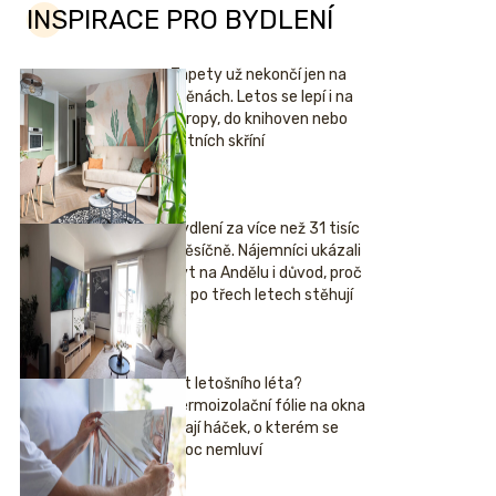
INSPIRACE PRO BYDLENÍ
Tapety už nekončí jen na
stěnách. Letos se lepí i na
stropy, do knihoven nebo
šatních skříní
Bydlení za více než 31 tisíc
měsíčně. Nájemníci ukázali
byt na Andělu i důvod, proč
se po třech letech stěhují
Hit letošního léta?
Termoizolační fólie na okna
mají háček, o kterém se
moc nemluví