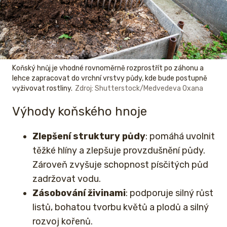
Koňský hnůj je vhodné rovnoměrně rozprostřít po záhonu a
lehce zapracovat do vrchní vrstvy půdy, kde bude postupně
vyživovat rostliny.
Zdroj: Shutterstock/Medvedeva Oxana
Výhody koňského hnoje
Zlepšení struktury půdy
: pomáhá uvolnit
těžké hlíny a zlepšuje provzdušnění půdy.
Zároveň zvyšuje schopnost písčitých půd
zadržovat vodu.
Zásobování živinami
: podporuje silný růst
listů, bohatou tvorbu květů a plodů a silný
rozvoj kořenů.