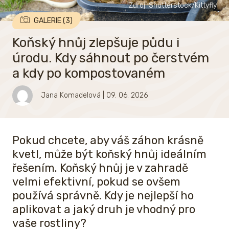
Zdroj: Shutterstock/Kittyfly
GALERIE (3)
Koňský hnůj zlepšuje půdu i
úrodu. Kdy sáhnout po čerstvém
a kdy po kompostovaném
Jana Komadelová
| 09. 06. 2026
Pokud chcete, aby váš záhon krásně
kvetl, může být koňský hnůj ideálním
řešením. Koňský hnůj je v zahradě
velmi efektivní, pokud se ovšem
používá správně. Kdy je nejlepší ho
aplikovat a jaký druh je vhodný pro
vaše rostliny?