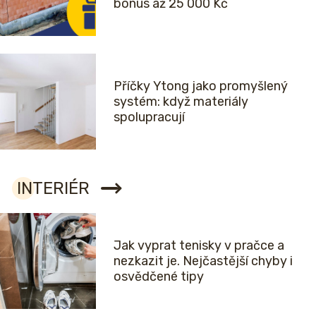
bonus až 25 000 Kč
Příčky Ytong jako promyšlený
systém: když materiály
spolupracují
INTERIÉR
Jak vyprat tenisky v pračce a
nezkazit je. Nejčastější chyby i
osvědčené tipy