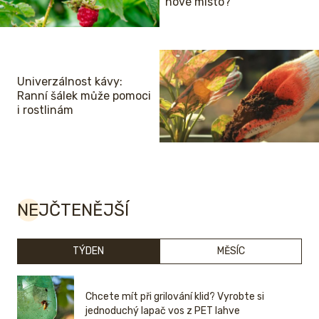
nové místo?
Univerzálnost kávy:
Ranní šálek může pomoci
i rostlinám
NEJČTENĚJŠÍ
TÝDEN
MĚSÍC
Chcete mít při grilování klid? Vyrobte si
jednoduchý lapač vos z PET lahve