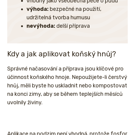
vhodný jako všeobecná péče o půdu
výhoda:
bezpečné na použití,
udržitelná tvorba humusu
nevýhoda:
delší příprava
Kdy a jak aplikovat koňský hnůj?
Správné načasování a příprava jsou klíčové pro
účinnost koňského hnoje. Nepoužijete-li čerstvý
hnůj, měli byste ho uskladnit nebo kompostovat
na konci zimy, aby se během teplejších měsíců
uvolnily živiny.
Aplikace na podzim není vhodná, protože fosfor