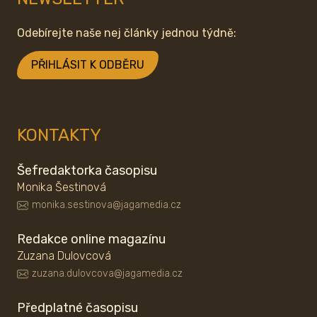
Odebírejte naše nej články jednou týdně:
PŘIHLÁSIT K ODBĚRU
KONTAKTY
Šefredaktorka časopisu
Monika Šestinová
monika.sestinova@jagamedia.cz
Redakce online magazínu
Zuzana Dulovcová
zuzana.dulovcova@jagamedia.cz
Předplatné časopisu