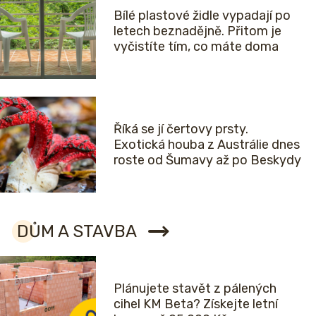
Bílé plastové židle vypadají po
letech beznadějně. Přitom je
vyčistíte tím, co máte doma
Říká se jí čertovy prsty.
Exotická houba z Austrálie dnes
roste od Šumavy až po Beskydy
DŮM A STAVBA
Plánujete stavět z pálených
cihel KM Beta? Získejte letní