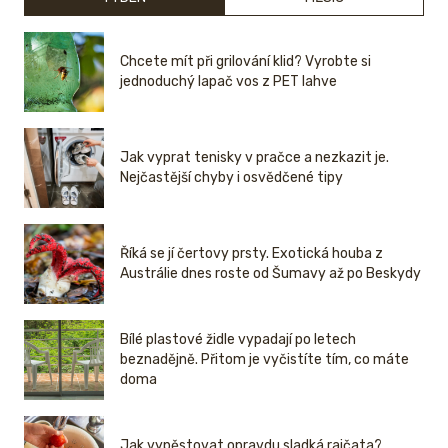
Chcete mít při grilování klid? Vyrobte si
jednoduchý lapač vos z PET lahve
Jak vyprat tenisky v pračce a nezkazit je.
Nejčastější chyby i osvědčené tipy
Říká se jí čertovy prsty. Exotická houba z
Austrálie dnes roste od Šumavy až po Beskydy
Bílé plastové židle vypadají po letech
beznadějně. Přitom je vyčistíte tím, co máte
doma
Jak vypěstovat opravdu sladká rajčata?