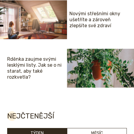
Novými střešními okny
ušetříte a zároveň
zlepšíte své zdraví
Rděnka zaujme svými
lesklými listy. Jak se o ni
starat, aby také
rozkvetla?
NEJČTENĚJŠÍ
TÝDEN
MĚSÍC