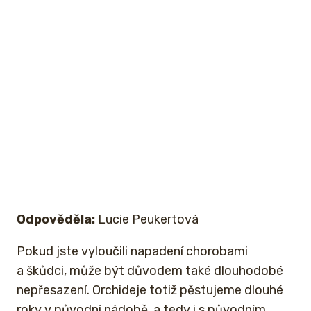
Odpověděla:
Lucie Peukertová
Pokud jste vyloučili napadení chorobami
a škůdci, může být důvodem také dlouhodobé
nepřesazení. Orchideje totiž pěstujeme dlouhé
roky v původní nádobě, a tedy i s původním