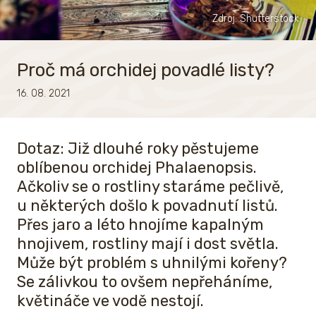
Zdroj: Shutterstock
Proč má orchidej povadlé listy?
16. 08. 2021
Dotaz: Již dlouhé roky pěstujeme
oblíbenou orchidej Phalaenopsis.
Ačkoliv se o rostliny staráme pečlivě,
u některých došlo k povadnutí listů.
Přes jaro a léto hnojíme kapalným
hnojivem, rostliny mají i dost světla.
Může být problém s uhnilými kořeny?
Se zálivkou to ovšem nepřeháníme,
květináče ve vodě nestojí.