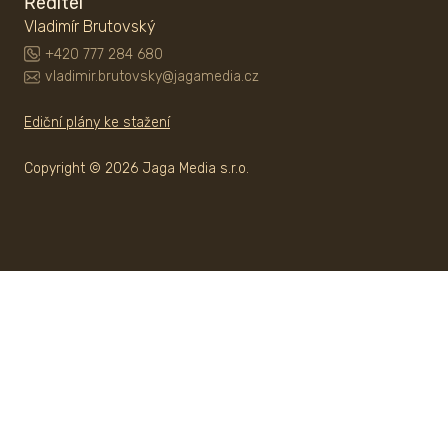
Ředitel
Vladimír Brutovský
+420 777 284 680
vladimir.brutovsky@jagamedia.cz
Ediční plány ke stažení
Copyright © 2026 Jaga Media s.r.o.