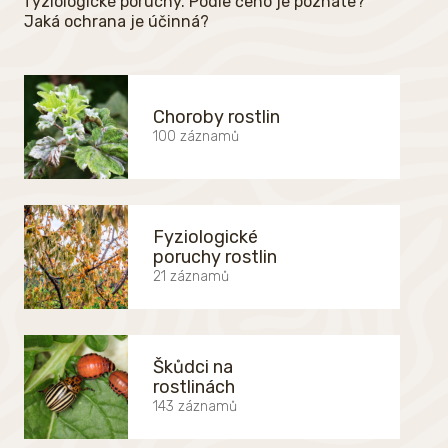
fyziologické poruchy. Podle čeho je poznáte?
Jaká ochrana je účinná?
Choroby rostlin
100 záznamů
Fyziologické
poruchy rostlin
21 záznamů
Škůdci na
rostlinách
143 záznamů