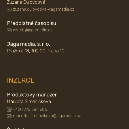
Zuzana Dulovcová
zuzana.dulovcova@jagamedia.cz
Předplatné časopisu
distrib@jagamedia.cz
Jaga media, s. r. o.
Pražská 18, 102 00 Praha 10
INZERCE
Produktový manažer
Markéta Šimoníčková
+420 775 284 686
marketa.simonickova@jagamedia.cz