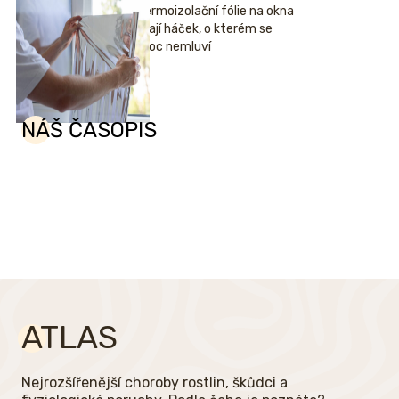
Termoizolační fólie na okna
mají háček, o kterém se
moc nemluví
NÁŠ ČASOPIS
ATLAS
Nejrozšířenější choroby rostlin, škůdci a