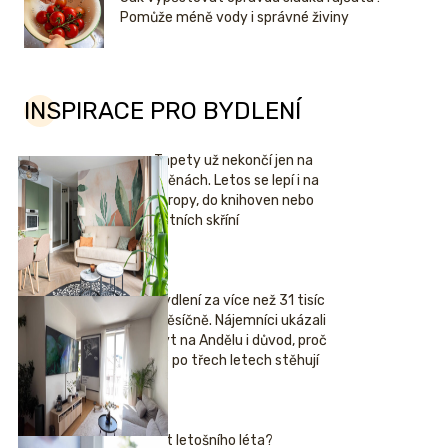
Pomůže méně vody i správné živiny
INSPIRACE PRO BYDLENÍ
Tapety už nekončí jen na
stěnách. Letos se lepí i na
stropy, do knihoven nebo
šatních skříní
Bydlení za více než 31 tisíc
měsíčně. Nájemníci ukázali
byt na Andělu i důvod, proč
se po třech letech stěhují
Hit letošního léta?