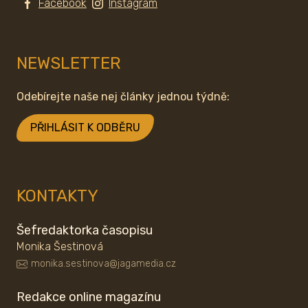
Facebook
Instagram
NEWSLETTER
Odebírejte naše nej články jednou týdně:
PŘIHLÁSIT K ODBĚRU
KONTAKTY
Šefredaktorka časopisu
Monika Šestinová
monika.sestinova@jagamedia.cz
Redakce online magazínu