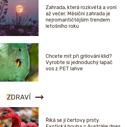
Zahrada, která rozkvétá a voní
až večer. Měsíční zahrada je
nejromantičtějším trendem
letošního roku
Chcete mít při grilování klid?
Vyrobte si jednoduchý lapač
vos z PET lahve
ZDRAVÍ
Říká se jí čertovy prsty.
Exotická houba z Austrálie dnes