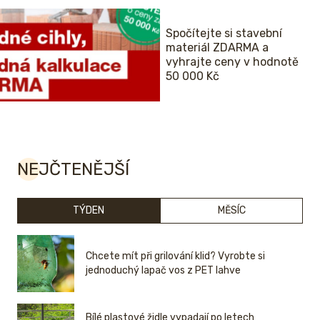
Spočítejte si stavební
materiál ZDARMA a
vyhrajte ceny v hodnotě
50 000 Kč
NEJČTENĚJŠÍ
TÝDEN
MĚSÍC
Chcete mít při grilování klid? Vyrobte si
jednoduchý lapač vos z PET lahve
Bílé plastové židle vypadají po letech