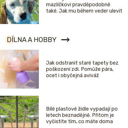
mazlíčkovi pravděpodobně
také. Jak mu během veder ulevit
DÍLNA A HOBBY
Jak odstranit staré tapety bez
poškození zdi. Pomůže pára,
ocet i obyčejná aviváž
Bílé plastové židle vypadají po
letech beznadějně. Přitom je
vyčistíte tím, co máte doma