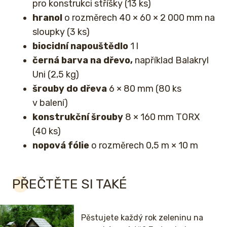
pro konstrukci stříšky (13 ks)
hranol
o rozměrech 40 × 60 × 2 000 mm na
sloupky (3 ks)
biocidní napouštědlo
1 l
černá barva na dřevo,
například Balakryl
Uni (2,5 kg)
šrouby do dřeva
6 × 80 mm (80 ks
v balení)
konstrukční šrouby
8 × 160 mm TORX
(40 ks)
nopová fólie
o rozměrech 0,5 m × 10 m
PŘEČTĚTE SI TAKÉ
Pěstujete každý rok zeleninu na