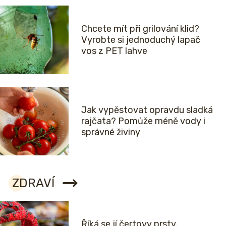
Chcete mít při grilování klid?
Vyrobte si jednoduchý lapač
vos z PET lahve
Jak vypěstovat opravdu sladká
rajčata? Pomůže méně vody i
správné živiny
ZDRAVÍ
Říká se jí čertovy prsty.