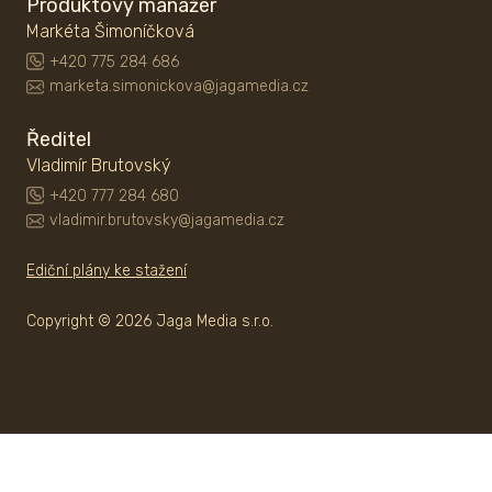
Produktový manažer
Markéta Šimoníčková
+420 775 284 686
marketa.simonickova@jagamedia.cz
Ředitel
Vladimír Brutovský
+420 777 284 680
vladimir.brutovsky@jagamedia.cz
Ediční plány ke stažení
Copyright © 2026 Jaga Media s.r.o.