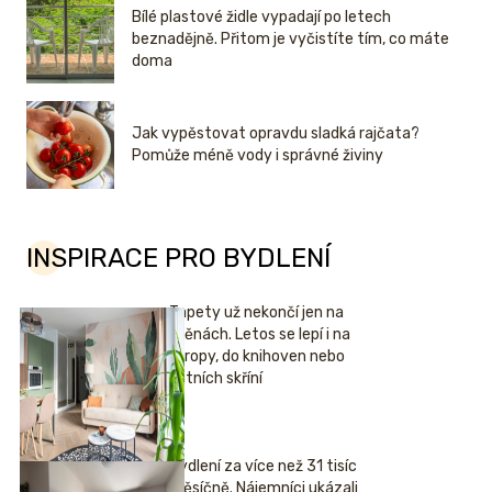
Bílé plastové židle vypadají po letech
beznadějně. Přitom je vyčistíte tím, co máte
doma
Jak vypěstovat opravdu sladká rajčata?
Pomůže méně vody i správné živiny
INSPIRACE PRO BYDLENÍ
Tapety už nekončí jen na
stěnách. Letos se lepí i na
stropy, do knihoven nebo
šatních skříní
Bydlení za více než 31 tisíc
měsíčně. Nájemníci ukázali