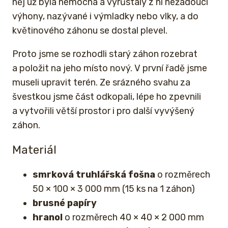
něj už byla nemocná a vyrůstaly z ní nežádoucí
výhony, nazývané i výmladky nebo vlky, a do
květinového záhonu se dostal plevel.
Proto jsme se rozhodli starý záhon rozebrat
a položit na jeho místo nový. V první řadě jsme
museli upravit terén. Ze srázného svahu za
švestkou jsme část odkopali, lépe ho zpevnili
a vytvořili větší prostor i pro další vyvýšený
záhon.
Materiál
smrková truhlářská fošna
o rozměrech
50 × 100 × 3 000 mm (15 ks na 1 záhon)
brusné papíry
hranol
o rozměrech 40 × 40 × 2 000 mm