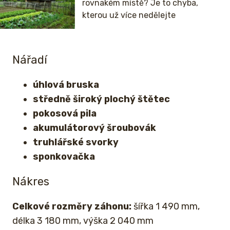
rovnakém místě? Je to chyba,
kterou už více nedělejte
Nářadí
úhlová bruska
středně široký plochý štětec
pokosová pila
akumulátorový šroubovák
truhlářské svorky
sponkovačka
Nákres
Celkové rozměry záhonu:
šířka 1 490 mm,
délka 3 180 mm, výška 2 040 mm