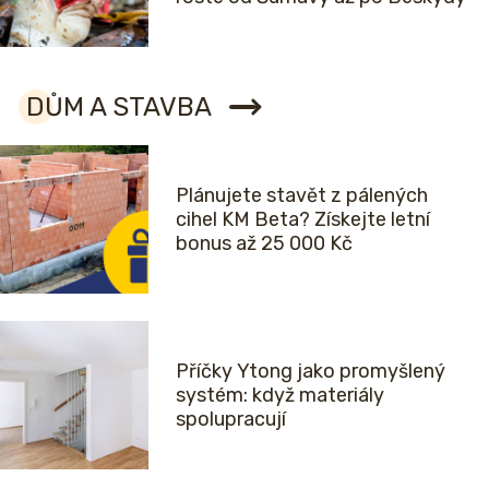
DŮM A STAVBA
Plánujete stavět z pálených
cihel KM Beta? Získejte letní
bonus až 25 000 Kč
Příčky Ytong jako promyšlený
systém: když materiály
spolupracují