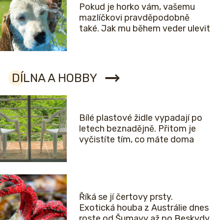
Pokud je horko vám, vašemu
mazlíčkovi pravděpodobně
také. Jak mu během veder ulevit
DÍLNA A HOBBY
Bílé plastové židle vypadají po
letech beznadějně. Přitom je
vyčistíte tím, co máte doma
Říká se jí čertovy prsty.
Exotická houba z Austrálie dnes
roste od Šumavy až po Beskydy