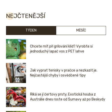
NEJČTENĚJŠÍ
TÝDEN
MĚSÍC
Chcete mít při grilování klid? Vyrobte si
jednoduchý lapač vos z PET lahve
Jak vyprat tenisky v pračce a nezkazit je.
Nejčastější chyby i osvědčené tipy
Říká se jí čertovy prsty. Exotická houba z
Austrálie dnes roste od Šumavy až po Beskydy