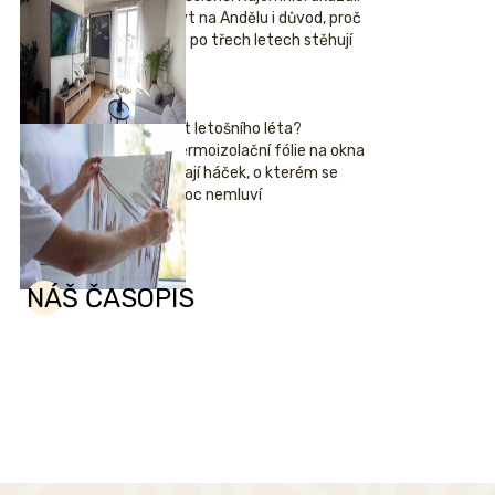
byt na Andělu i důvod, proč
se po třech letech stěhují
Hit letošního léta?
Termoizolační fólie na okna
mají háček, o kterém se
moc nemluví
NÁŠ ČASOPIS