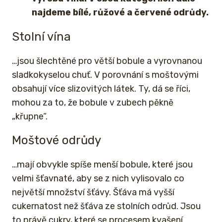
najdeme bílé, růžové a červené odrůdy.
Stolní vína
…jsou šlechtěné pro větší bobule a vyrovnanou
sladkokyselou chuť. V porovnání s moštovými
obsahují více slizovitých látek. Ty, dá se říci,
mohou za to, že bobule v zubech pěkně
„křupne“.
Moštové odrůdy
…mají obvykle spíše menší bobule, které jsou
velmi šťavnaté, aby se z nich vylisovalo co
největší množství šťávy. Šťáva má vyšší
cukernatost než šťáva ze stolních odrůd. Jsou
to právě cukry, které se procesem kvašení