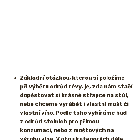
Základní otázkou, kterou si položíme
při výběru odrůd révy, je, zda nám stačí
dopěstovat si krásné střapce na stůl,
nebo chceme vyrábět i vlastní mošt či
vlastní víno. Podle toho vybíráme buď
z odrůd stolních pro přímou
konzumaci, nebo z moštových na
výrobu vína. V obou kategoriích dále