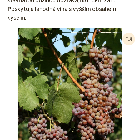
šťavnatou dužinou dozrávají koncem září.
Poskytuje lahodná vína s vyšším obsahem
kyselin.