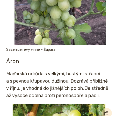
Sazenice révy vinné – Šápara
Áron
Maďarská odrůda s velkými, hustými střapci
a s pevnou křupavou dužinou. Dozrává přibližně
v říjnu, je vhodná do jižnějších poloh. Je středně
až vysoce odolná proti peronospoře a padlí.