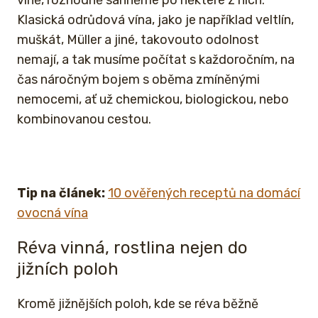
víně, rozhodně sáhněme po některé z nich.
Klasická odrůdová vína, jako je například veltlín,
muškát, Müller a jiné, takovouto odolnost
nemají, a tak musíme počítat s každoročním, na
čas náročným bojem s oběma zmíněnými
nemocemi, ať už chemickou, biologickou, nebo
kombinovanou cestou.
Tip na článek:
10 ověřených receptů na domácí
ovocná vína
Réva vinná, rostlina nejen do
jižních poloh
Kromě jižnějších poloh, kde se réva běžně