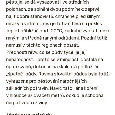
pěstuje, se dá vysazovat i ve středních
polohách, za splnění dvou podmínek: zaprvé
najít dobré stanoviště, chráněné před silnými
mrazy a větrem, réva je totiž citlivá na pokles
teplot přibližně pod -20 °C, zadruhé vybírat mezi
ranými a středně ranými odrůdami. Pozdní totiž
nemusí v těchto regionech dozrát.
Předností révy, co se půdy týče, je její
nenáročnost. I proto se v minulosti dostala na
úpatí svahů, dokonce na skalnatá podloží či
„špatné“ půdy. Rovina s kvalitní půdou byla totiž
vyhrazena pro pěstování náročnějších
základních potravin. Navíc tato liána koření
v hloubce až dvaceti metrů, odkud je schopna
čerpat vodu i živiny.