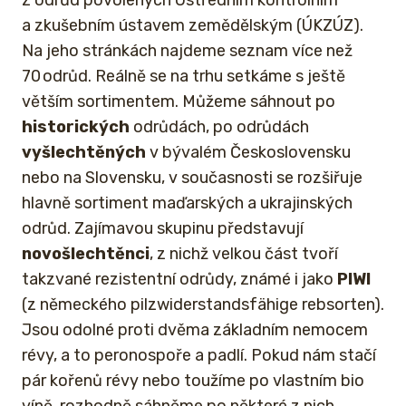
z odrůd povolených Ústředním kontrolním
a zkušebním ústavem zemědělským (ÚKZÚZ).
Na jeho stránkách najdeme seznam více než
70 odrůd. Reálně se na trhu setkáme s ještě
větším sortimentem. Můžeme sáhnout po
historických
odrůdách, po odrůdách
vyšlechtěných
v bývalém Československu
nebo na Slovensku, v současnosti se rozšiřuje
hlavně sortiment maďarských a ukrajinských
odrůd. Zajímavou skupinu představují
novošlechtěnci
, z nichž velkou část tvoří
takzvané rezistentní odrůdy, známé i jako
PIWI
(z německého pilzwiderstandsfähige rebsorten).
Jsou odolné proti dvěma základním nemocem
révy, a to peronospoře a padlí. Pokud nám stačí
pár kořenů révy nebo toužíme po vlastním bio