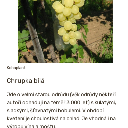
Kohaplant
Chrupka bílá
Jde o velmi starou odrůdu (věk odrůdy někteří
autoři odhadují na téměř 3 000 let) s kulatými,
sladkými, šťavnatými bobulemi. V období
kvetení je choulostivá na chlad. Je vhodná i na
výrobu vína a moštu.