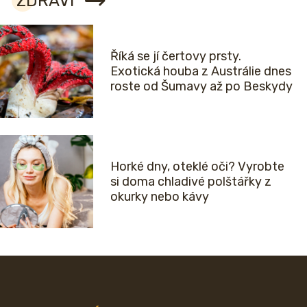
ZDRAVÍ
Říká se jí čertovy prsty.
Exotická houba z Austrálie dnes
roste od Šumavy až po Beskydy
Horké dny, oteklé oči? Vyrobte
si doma chladivé polštářky z
okurky nebo kávy