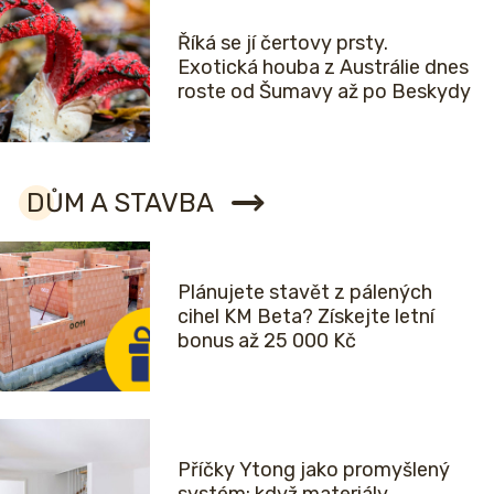
Říká se jí čertovy prsty.
Exotická houba z Austrálie dnes
roste od Šumavy až po Beskydy
DŮM A STAVBA
Plánujete stavět z pálených
cihel KM Beta? Získejte letní
bonus až 25 000 Kč
Příčky Ytong jako promyšlený