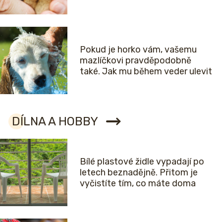
Pokud je horko vám, vašemu
mazlíčkovi pravděpodobně
také. Jak mu během veder ulevit
DÍLNA A HOBBY
Bílé plastové židle vypadají po
letech beznadějně. Přitom je
vyčistíte tím, co máte doma