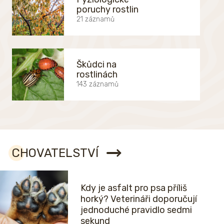
poruchy rostlin
21 záznamů
Škůdci na
rostlinách
143 záznamů
CHOVATELSTVÍ
Kdy je asfalt pro psa příliš
horký? Veterináři doporučují
jednoduché pravidlo sedmi
sekund