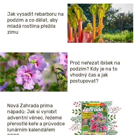
Jak vysadit rebarboru na
podzim a co dělat, aby
mladá rostlina přežila
zimu
Proč neřezat ibišek na
podzim? Kdy je na to
vhodný čas a jak
postupovat?
Nová Zahrada prima
nápadů: Jak si vyrobit
adventní věnec, řežeme
přerostlé keře a průvodce
lunárním kalendářem