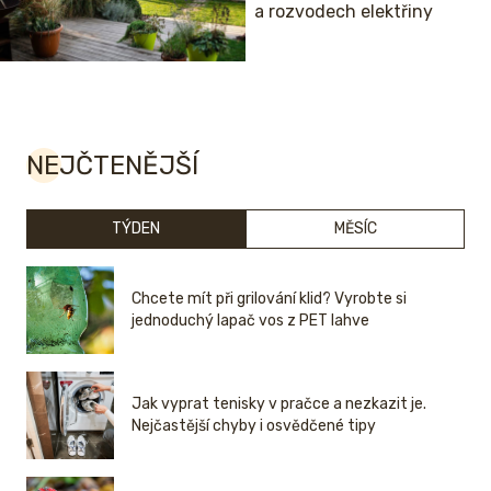
a rozvodech elektřiny
NEJČTENĚJŠÍ
TÝDEN
MĚSÍC
Chcete mít při grilování klid? Vyrobte si
jednoduchý lapač vos z PET lahve
Jak vyprat tenisky v pračce a nezkazit je.
Nejčastější chyby i osvědčené tipy