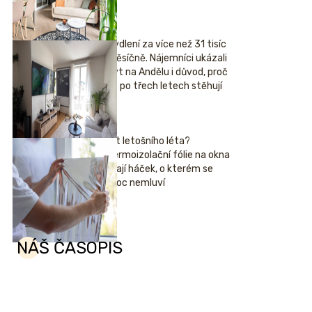
Bydlení za více než 31 tisíc
měsíčně. Nájemníci ukázali
byt na Andělu i důvod, proč
se po třech letech stěhují
Hit letošního léta?
Termoizolační fólie na okna
mají háček, o kterém se
moc nemluví
NÁŠ ČASOPIS