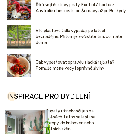
Říká se jí čertovy prsty. Exotická houba z
Austrálie dnes roste od Šumavy až po Beskydy
Bílé plastové židle vypadají po letech
beznadějně. Přitom je vyčistíte tím, co máte
doma
Jak vypěstovat opravdu sladká rajčata?
Pomůže méně vody i správné živiny
INSPIRACE PRO BYDLENÍ
Tapety už nekončí jen na
stěnách. Letos se lepí i na
stropy, do knihoven nebo
šatních skříní