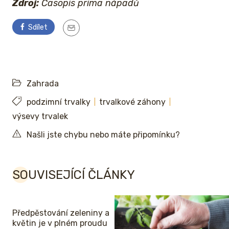
Zdroj:
Časopis prima nápadů
Sdílet
Zahrada
podzimní trvalky
trvalkové záhony
výsevy trvalek
Našli jste chybu nebo máte připomínku?
SOUVISEJÍCÍ ČLÁNKY
Předpěstování zeleniny a
květin je v plném proudu