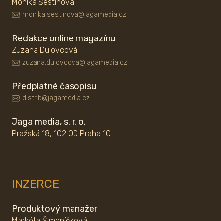
Monika Šestinová
monika.sestinova@jagamedia.cz
Redakce online magazínu
Zuzana Dulovcová
zuzana.dulovcova@jagamedia.cz
Předplatné časopisu
distrib@jagamedia.cz
Jaga media, s. r. o.
Pražská 18, 102 00 Praha 10
INZERCE
Produktový manažer
Markéta Šimoníčková