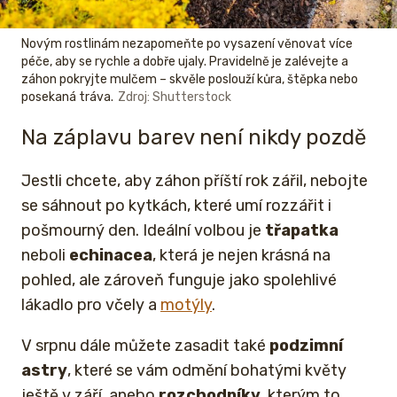
Novým rostlinám nezapomeňte po vysazení věnovat více
péče, aby se rychle a dobře ujaly. Pravidelně je zalévejte a
záhon pokryjte mulčem – skvěle poslouží kůra, štěpka nebo
posekaná tráva.
Zdroj: Shutterstock
Na záplavu barev není nikdy pozdě
Jestli chcete, aby záhon příští rok zářil, nebojte
se sáhnout po kytkách, které umí rozzářit i
pošmourný den. Ideální volbou je
třapatka
neboli
echinacea
, která je nejen krásná na
pohled, ale zároveň funguje jako spolehlivé
lákadlo pro včely a
motýly
.
V srpnu dále můžete zasadit také
podzimní
astry
, které se vám odmění bohatými květy
ještě v září, anebo
rozchodníky
, kterým to