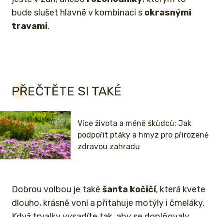
bude slušet hlavně v kombinaci s
okrasnými
travami
.
PŘEČTĚTE SI TAKÉ
Více života a méně škůdců: Jak
podpořit ptáky a hmyz pro přirozeně
zdravou zahradu
Dobrou volbou je také
šanta kočičí
, která kvete
dlouho, krásně voní a přitahuje motýly i čmeláky.
Když trvalky vysadíte tak, aby se doplňovaly