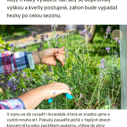
výškou a kvetly postupně, záhon bude vypadat
hezky po celou sezónu.
V srpnu se dá vysadit i levandule, která se snadno ujme a
vydrží mnoho let. Pokud ji zasadíte ještě v teplých dnech
koncem léta nebo začátkem podzimu, stihne do zimy