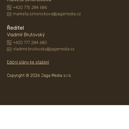
+420 775 284 686
marketa.simonickova@jagamedia.cz
Ředitel
Vladimír Brutovský
+420 777 284 680
vladimir.brutovsky@jagamedia.cz
Ediční plány ke stažení
Copyright © 2026 Jaga Media s.r.o.