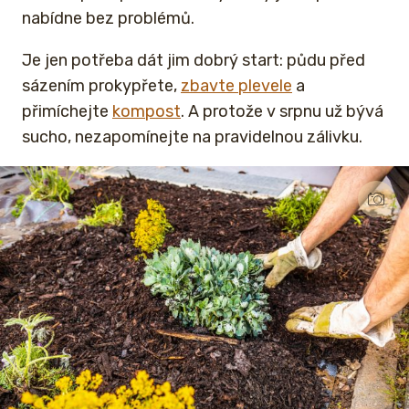
nabídne bez problémů.
Je jen potřeba dát jim dobrý start: půdu před
sázením prokypřete,
zbavte plevele
a
přimíchejte
kompost
. A protože v srpnu už bývá
sucho, nezapomínejte na pravidelnou zálivku.