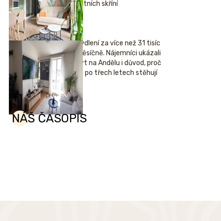
šatních skříní
Bydlení za více než 31 tisíc
měsíčně. Nájemníci ukázali
byt na Andělu i důvod, proč
se po třech letech stěhují
NÁŠ ČASOPIS