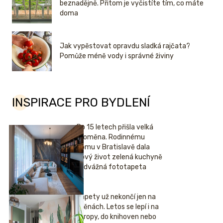
beznadějně. Přitom je vyčistíte tím, co máte
doma
Jak vypěstovat opravdu sladká rajčata?
Pomůže méně vody i správné živiny
INSPIRACE PRO BYDLENÍ
Po 15 letech přišla velká
proměna. Rodinnému
domu v Bratislavě dala
nový život zelená kuchyně
i odvážná fototapeta
Tapety už nekončí jen na
stěnách. Letos se lepí i na
stropy, do knihoven nebo