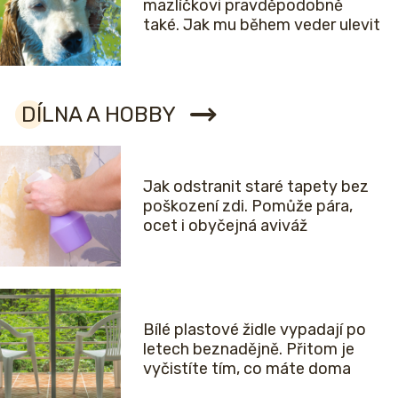
mazlíčkovi pravděpodobně
také. Jak mu během veder ulevit
DÍLNA A HOBBY
Jak odstranit staré tapety bez
poškození zdi. Pomůže pára,
ocet i obyčejná aviváž
Bílé plastové židle vypadají po
letech beznadějně. Přitom je
vyčistíte tím, co máte doma