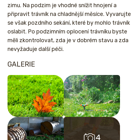
zimu. Na podzim je vhodné snížit hnojení a
připravit trávník na chladnější měsíce. Vyvarujte
se však pozdního sekání, které by mohlo trávník
oslabit. Po podzimním oplocení trávníku byste
měli zkontrolovat, zda je v dobrém stavu a zda
nevyžaduje další péči.
GALERIE
4
4