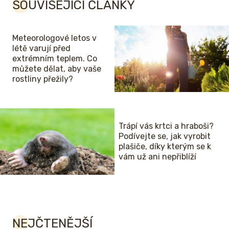
SOUVISEJÍCÍ ČLÁNKY
Meteorologové letos v
létě varují před
extrémním teplem. Co
můžete dělat, aby vaše
rostliny přežily?
Trápí vás krtci a hraboši?
Podívejte se, jak vyrobit
plašiče, díky kterým se k
vám už ani nepřiblíží
NEJČTENĚJŠÍ