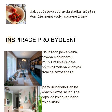
Jak vypěstovat opravdu sladká rajčata?
Pomůže méně vody i správné živiny
INSPIRACE PRO BYDLENÍ
Po 15 letech přišla velká
proměna. Rodinnému
domu v Bratislavě dala
nový život zelená kuchyně
i odvážná fototapeta
Tapety už nekončí jen na
stěnách. Letos se lepí i na
stropy, do knihoven nebo
šatních skříní