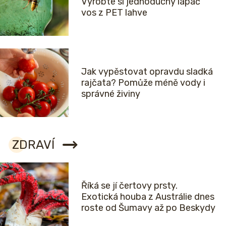
Vyrobte si jednoduchý lapač
vos z PET lahve
Jak vypěstovat opravdu sladká
rajčata? Pomůže méně vody i
správné živiny
ZDRAVÍ
Říká se jí čertovy prsty.
Exotická houba z Austrálie dnes
roste od Šumavy až po Beskydy