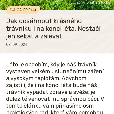
Zdroj: Shutterstock
GALERIE (4)
Jak dosáhnout krásného
trávníku i na konci léta. Nestačí
jen sekat a zalévat
08. 09. 2024
Léto je obdobím, kdy je náš trávník
vystaven velkému slunečnímu záření
a vysokým teplotám. Abychom
zajistili, že i na konci léta bude náš
trávník vypadat zdravě a svěže, je
důležité věnovat mu správnou péči. V
tomto článku vám přinášíme osm
praktických rad, které vám pomohou