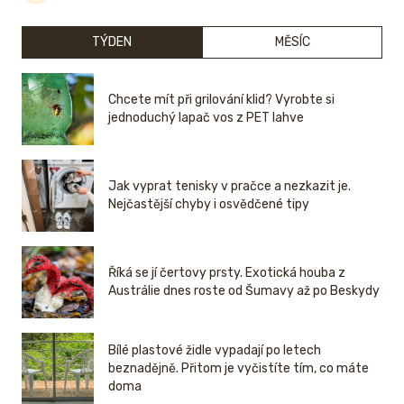
TÝDEN
MĚSÍC
Chcete mít při grilování klid? Vyrobte si
jednoduchý lapač vos z PET lahve
Jak vyprat tenisky v pračce a nezkazit je.
Nejčastější chyby i osvědčené tipy
Říká se jí čertovy prsty. Exotická houba z
Austrálie dnes roste od Šumavy až po Beskydy
Bílé plastové židle vypadají po letech
beznadějně. Přitom je vyčistíte tím, co máte
doma