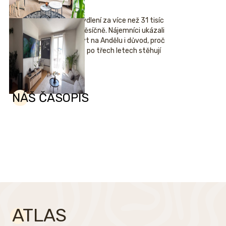
Bydlení za více než 31 tisíc
měsíčně. Nájemníci ukázali
byt na Andělu i důvod, proč
se po třech letech stěhují
NÁŠ ČASOPIS
ATLAS