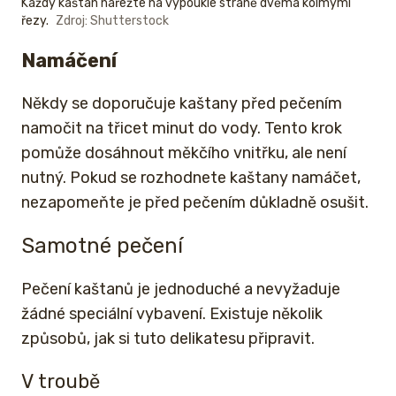
Každý kaštan nařežte na vypouklé straně dvěma kolmými
řezy.
Zdroj: Shutterstock
Namáčení
Někdy se doporučuje kaštany před pečením
namočit na třicet minut do vody. Tento krok
pomůže dosáhnout měkčího vnitřku, ale není
nutný. Pokud se rozhodnete kaštany namáčet,
nezapomeňte je před pečením důkladně osušit.
Samotné pečení
Pečení kaštanů je jednoduché a nevyžaduje
žádné speciální vybavení. Existuje několik
způsobů, jak si tuto delikatesu připravit.
V troubě