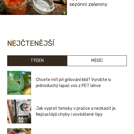
sezónní zeleniny
NEJČTENĚJŠÍ
TÝDEN
MĚSÍC
Chcete mít při grilování klid? Vyrobte si
jednoduchý lapač vos z PET lahve
Jak vyprat tenisky v pračce a nezkazit je.
Nejčastější chyby i osvědčené tipy