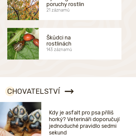
poruchy rostlin
21 záznamů
Škůdci na
rostlinách
143 záznamů
CHOVATELSTVÍ
Kdy je asfalt pro psa příliš
horký? Veterináři doporučují
jednoduché pravidlo sedmi
sekund