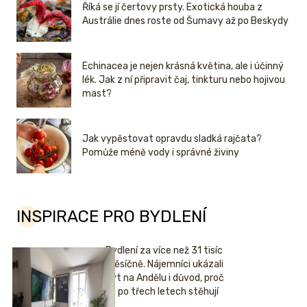
Říká se jí čertovy prsty. Exotická houba z
Austrálie dnes roste od Šumavy až po Beskydy
Echinacea je nejen krásná květina, ale i účinný
lék. Jak z ní připravit čaj, tinkturu nebo hojivou
mast?
Jak vypěstovat opravdu sladká rajčata?
Pomůže méně vody i správné živiny
INSPIRACE PRO BYDLENÍ
Bydlení za více než 31 tisíc
měsíčně. Nájemníci ukázali
byt na Andělu i důvod, proč
se po třech letech stěhují