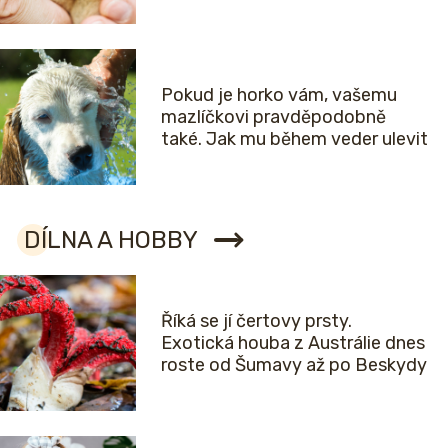
Pokud je horko vám, vašemu
mazlíčkovi pravděpodobně
také. Jak mu během veder ulevit
DÍLNA A HOBBY
Říká se jí čertovy prsty.
Exotická houba z Austrálie dnes
roste od Šumavy až po Beskydy