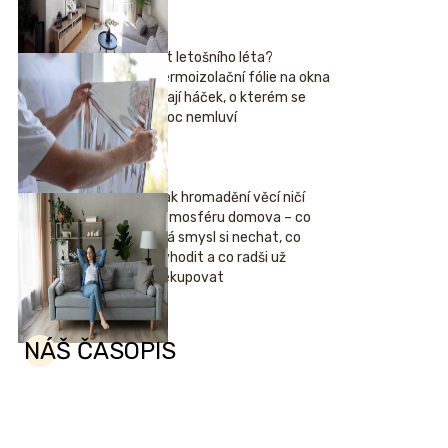
Hit letošního léta?
Termoizolační fólie na okna
mají háček, o kterém se
moc nemluví
Jak hromadění věcí ničí
atmosféru domova – co
má smysl si nechat, co
vyhodit a co radši už
nekupovat
NÁŠ ČASOPIS