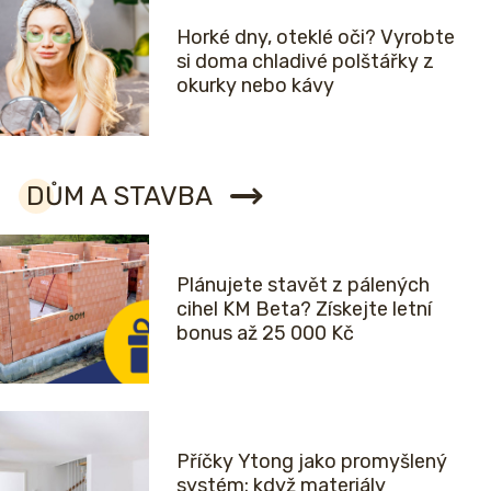
Horké dny, oteklé oči? Vyrobte
si doma chladivé polštářky z
okurky nebo kávy
DŮM A STAVBA
Plánujete stavět z pálených
cihel KM Beta? Získejte letní
bonus až 25 000 Kč
Příčky Ytong jako promyšlený
systém: když materiály