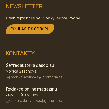
NEWSLETTER
Odebírejte naše nej články jednou týdně:
PŘIHLÁSIT K ODBĚRU
KONTAKTY
Šefredaktorka časopisu
Monika Šestinová
monika.sestinova@jagamedia.cz
Redakce online magazínu
Zuzana Dulovcová
zuzana.dulovcova@jagamedia.cz