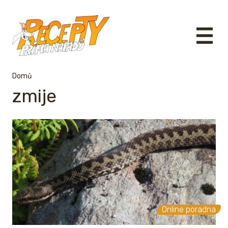
Domů
zmije
Online poradna