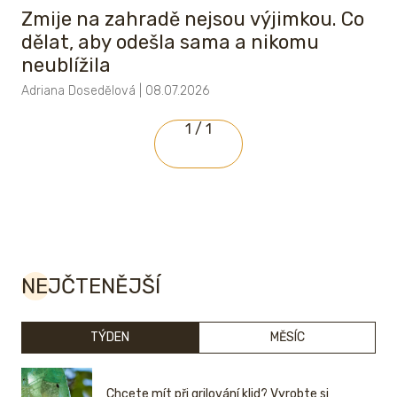
Zmije na zahradě nejsou výjimkou. Co
dělat, aby odešla sama a nikomu
neublížila
Adriana Dosedělová | 08.07.2026
1 / 1
NEJČTENĚJŠÍ
TÝDEN
MĚSÍC
Chcete mít při grilování klid? Vyrobte si