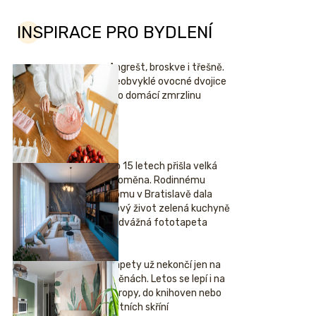
INSPIRACE PRO BYDLENÍ
Angrešt, broskve i třešně.
Neobvyklé ovocné dvojice
pro domácí zmrzlinu
Po 15 letech přišla velká
proměna. Rodinnému
domu v Bratislavě dala
nový život zelená kuchyně
i odvážná fototapeta
Tapety už nekončí jen na
stěnách. Letos se lepí i na
stropy, do knihoven nebo
šatních skříní