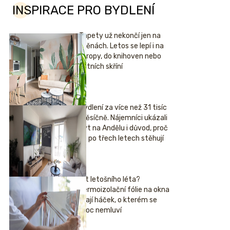
INSPIRACE PRO BYDLENÍ
Tapety už nekončí jen na
stěnách. Letos se lepí i na
stropy, do knihoven nebo
šatních skříní
Bydlení za více než 31 tisíc
měsíčně. Nájemníci ukázali
byt na Andělu i důvod, proč
se po třech letech stěhují
Hit letošního léta?
Termoizolační fólie na okna
mají háček, o kterém se
moc nemluví