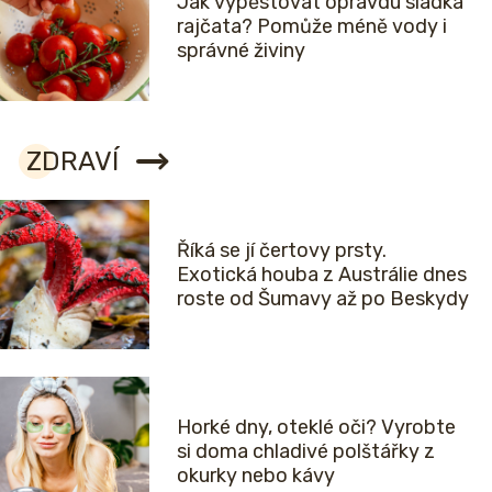
Jak vypěstovat opravdu sladká
rajčata? Pomůže méně vody i
správné živiny
ZDRAVÍ
Říká se jí čertovy prsty.
Exotická houba z Austrálie dnes
roste od Šumavy až po Beskydy
Horké dny, oteklé oči? Vyrobte
si doma chladivé polštářky z
okurky nebo kávy