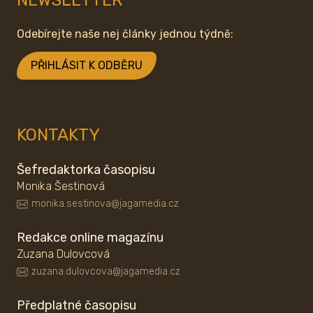
NEWSLETTER
Odebírejte naše nej články jednou týdně:
PŘIHLÁSIT K ODBĚRU
KONTAKTY
Šefredaktorka časopisu
Monika Šestinová
monika.sestinova@jagamedia.cz
Redakce online magazínu
Zuzana Dulovcová
zuzana.dulovcova@jagamedia.cz
Předplatné časopisu