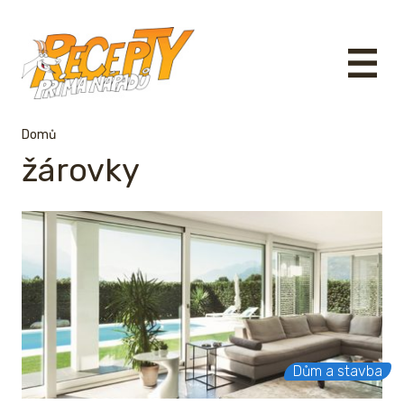
Domů
žárovky
Dům a stavba