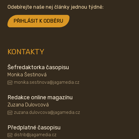
Odebírejte naše nej články jednou týdně:
PŘIHLÁSIT K ODBĚRU
KONTAKTY
Šefredaktorka časopisu
Monika Šestinová
monika.sestinova@jagamedia.cz
Redakce online magazínu
Zuzana Dulovcová
zuzana.dulovcova@jagamedia.cz
Předplatné časopisu
distrib@jagamedia.cz