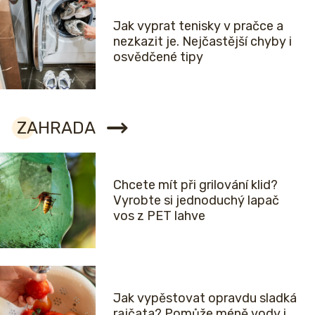
Jak vyprat tenisky v pračce a
nezkazit je. Nejčastější chyby i
osvědčené tipy
ZAHRADA
Chcete mít při grilování klid?
Vyrobte si jednoduchý lapač
vos z PET lahve
Jak vypěstovat opravdu sladká
rajčata? Pomůže méně vody i