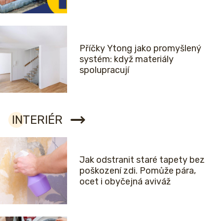
Příčky Ytong jako promyšlený
systém: když materiály
spolupracují
INTERIÉR
Jak odstranit staré tapety bez
poškození zdi. Pomůže pára,
ocet i obyčejná aviváž