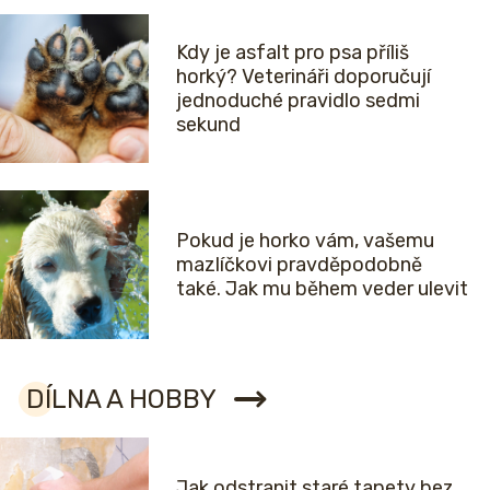
Kdy je asfalt pro psa příliš
horký? Veterináři doporučují
jednoduché pravidlo sedmi
sekund
Pokud je horko vám, vašemu
mazlíčkovi pravděpodobně
také. Jak mu během veder ulevit
DÍLNA A HOBBY
Jak odstranit staré tapety bez