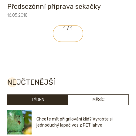
Předsezónní příprava sekačky
16.05.2018
1 / 1
NEJČTENĚJŠÍ
TÝDEN
MĚSÍC
Chcete mít při grilování klid? Vyrobte si
jednoduchý lapač vos z PET lahve