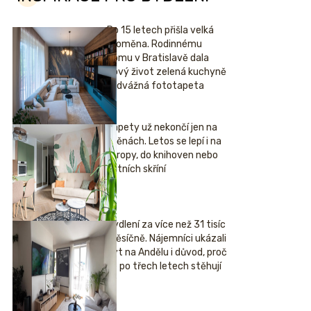
Po 15 letech přišla velká
proměna. Rodinnému
domu v Bratislavě dala
nový život zelená kuchyně
i odvážná fototapeta
Tapety už nekončí jen na
stěnách. Letos se lepí i na
stropy, do knihoven nebo
šatních skříní
Bydlení za více než 31 tisíc
měsíčně. Nájemníci ukázali
byt na Andělu i důvod, proč
se po třech letech stěhují