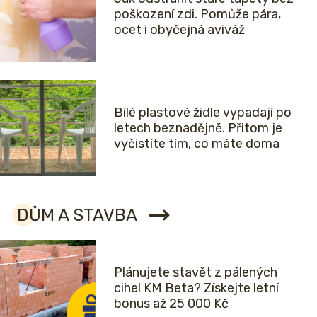
poškození zdi. Pomůže pára,
ocet i obyčejná aviváž
Bílé plastové židle vypadají po
letech beznadějně. Přitom je
vyčistíte tím, co máte doma
DŮM A STAVBA
Plánujete stavět z pálených
cihel KM Beta? Získejte letní
bonus až 25 000 Kč