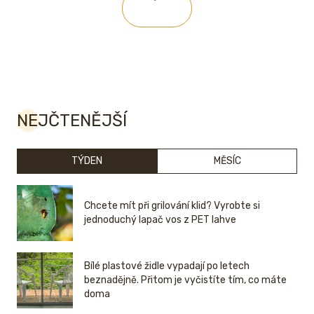
NEJČTENĚJŠÍ
TÝDEN
MĚSÍC
Chcete mít při grilování klid? Vyrobte si
jednoduchý lapač vos z PET lahve
Bílé plastové židle vypadají po letech
beznadějně. Přitom je vyčistíte tím, co máte
doma