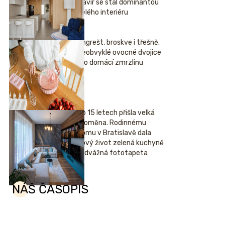
klavír se stal dominantou
celého interiéru
Angrešt, broskve i třešně.
Neobvyklé ovocné dvojice
pro domácí zmrzlinu
Po 15 letech přišla velká
proměna. Rodinnému
domu v Bratislavě dala
nový život zelená kuchyně
i odvážná fototapeta
NÁŠ ČASOPIS