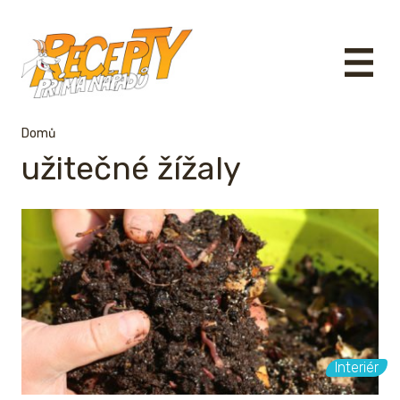
Domů
užitečné žížaly
Interiér