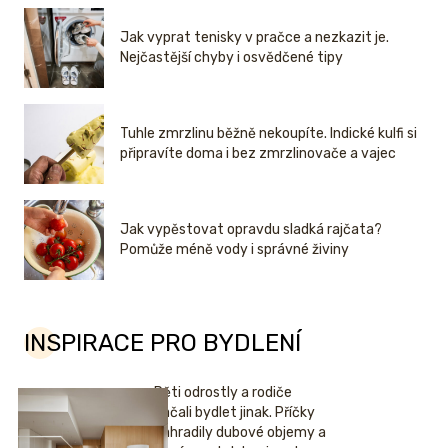
Jak vyprat tenisky v pračce a nezkazit je.
Nejčastější chyby i osvědčené tipy
Tuhle zmrzlinu běžně nekoupíte. Indické kulfi si
připravíte doma i bez zmrzlinovače a vajec
Jak vypěstovat opravdu sladká rajčata?
Pomůže méně vody i správné živiny
INSPIRACE PRO BYDLENÍ
Děti odrostly a rodiče
začali bydlet jinak. Příčky
nahradily dubové objemy a