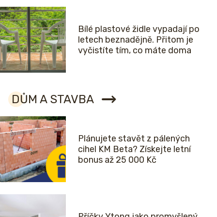
Bílé plastové židle vypadají po
letech beznadějně. Přitom je
vyčistíte tím, co máte doma
DŮM A STAVBA
Plánujete stavět z pálených
cihel KM Beta? Získejte letní
bonus až 25 000 Kč
Příčky Ytong jako promyšlený