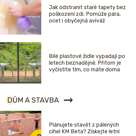
Jak odstranit staré tapety bez
poškození zdi. Pomůže pára,
ocet i obyčejná aviváž
Bílé plastové židle vypadají po
letech beznadějně. Přitom je
vyčistíte tím, co máte doma
DŮM A STAVBA
Plánujete stavět z pálených
cihel KM Beta? Získejte letní