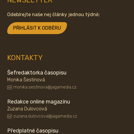
NEWSLETTER
Odebírejte naše nej články jednou týdně:
PŘIHLÁSIT K ODBĚRU
KONTAKTY
Šefredaktorka časopisu
Monika Šestinová
monika.sestinova@jagamedia.cz
Redakce online magazínu
Zuzana Dulovcová
zuzana.dulovcova@jagamedia.cz
Předplatné časopisu