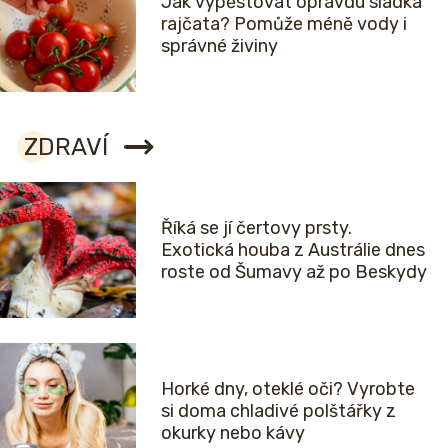
Jak vypěstovat opravdu sladká
rajčata? Pomůže méně vody i
správné živiny
ZDRAVÍ
Říká se jí čertovy prsty.
Exotická houba z Austrálie dnes
roste od Šumavy až po Beskydy
Horké dny, oteklé oči? Vyrobte
si doma chladivé polštářky z
okurky nebo kávy