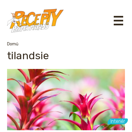
Domů
tilandsie
Interiér