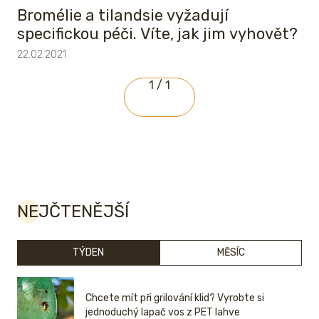
Bromélie a tilandsie vyžadují
specifickou péči. Víte, jak jim vyhovět?
22.02.2021
1 / 1
NEJČTENĚJŠÍ
TÝDEN
MĚSÍC
Chcete mít při grilování klid? Vyrobte si
jednoduchý lapač vos z PET lahve