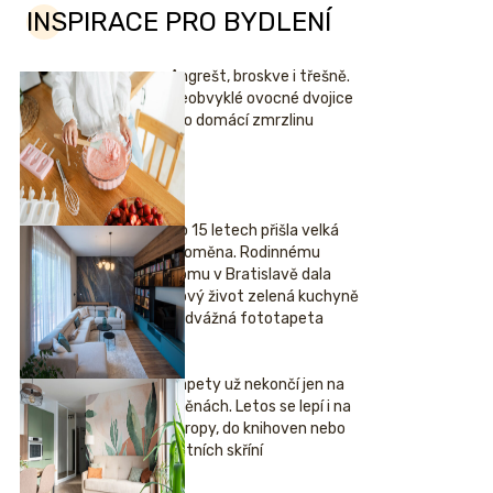
INSPIRACE PRO BYDLENÍ
Angrešt, broskve i třešně.
Neobvyklé ovocné dvojice
pro domácí zmrzlinu
Po 15 letech přišla velká
proměna. Rodinnému
domu v Bratislavě dala
nový život zelená kuchyně
i odvážná fototapeta
Tapety už nekončí jen na
stěnách. Letos se lepí i na
stropy, do knihoven nebo
šatních skříní