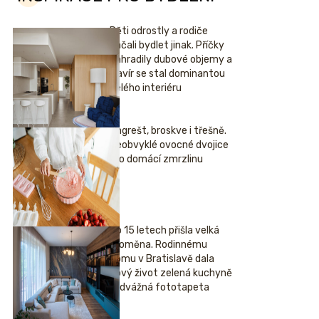
Děti odrostly a rodiče
začali bydlet jinak. Příčky
nahradily dubové objemy a
klavír se stal dominantou
celého interiéru
Angrešt, broskve i třešně.
Neobvyklé ovocné dvojice
pro domácí zmrzlinu
Po 15 letech přišla velká
proměna. Rodinnému
domu v Bratislavě dala
nový život zelená kuchyně
i odvážná fototapeta