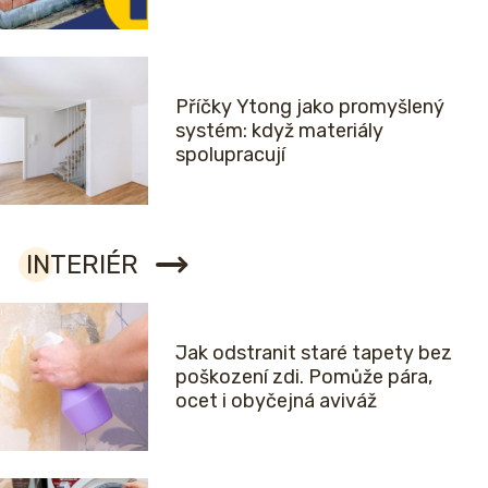
Příčky Ytong jako promyšlený
systém: když materiály
spolupracují
INTERIÉR
Jak odstranit staré tapety bez
poškození zdi. Pomůže pára,
ocet i obyčejná aviváž