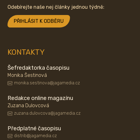
Odebírejte naše nej články jednou týdně:
PŘIHLÁSIT K ODBĚRU
KONTAKTY
Šefredaktorka časopisu
Monika Šestinová
monika.sestinova@jagamedia.cz
Redakce online magazínu
Zuzana Dulovcová
zuzana.dulovcova@jagamedia.cz
Předplatné časopisu
distrib@jagamedia.cz