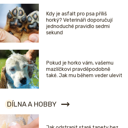
Kdy je asfalt pro psa příliš
horký? Veterináři doporučují
jednoduché pravidlo sedmi
sekund
Pokud je horko vám, vašemu
mazlíčkovi pravděpodobně
také. Jak mu během veder ulevit
DÍLNA A HOBBY
Jak odstranit staré tapety bez