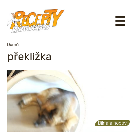
Domů
překližka
Dílna a hobby