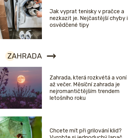
Jak vyprat tenisky v pračce a
nezkazit je. Nejčastější chyby i
osvědčené tipy
ZAHRADA
Zahrada, která rozkvétá a voní
až večer. Měsíční zahrada je
nejromantičtějším trendem
letošního roku
Chcete mít při grilování klid?
Vyrobte si jednoduchý lapač