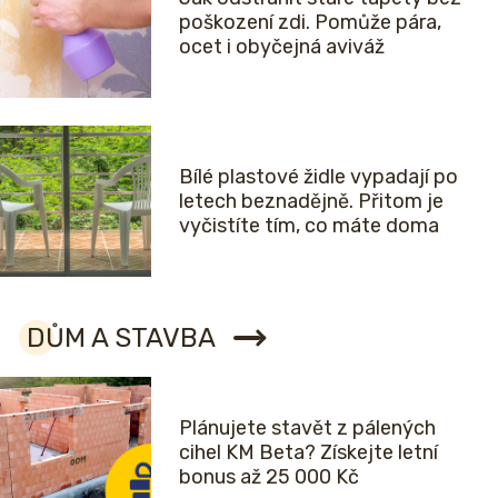
poškození zdi. Pomůže pára,
ocet i obyčejná aviváž
Bílé plastové židle vypadají po
letech beznadějně. Přitom je
vyčistíte tím, co máte doma
DŮM A STAVBA
Plánujete stavět z pálených
cihel KM Beta? Získejte letní
bonus až 25 000 Kč