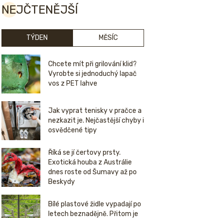
NEJČTENĚJŠÍ
TÝDEN
MĚSÍC
Chcete mít při grilování klid?
Vyrobte si jednoduchý lapač
vos z PET lahve
Jak vyprat tenisky v pračce a
nezkazit je. Nejčastější chyby i
osvědčené tipy
Říká se jí čertovy prsty.
Exotická houba z Austrálie
dnes roste od Šumavy až po
Beskydy
Bílé plastové židle vypadají po
letech beznadějně. Přitom je