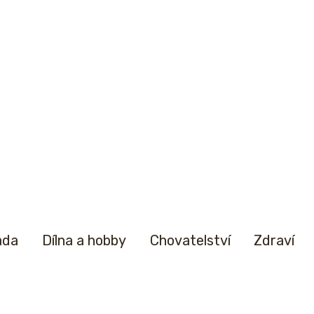
ada
Dílna a hobby
Chovatelství
Zdraví