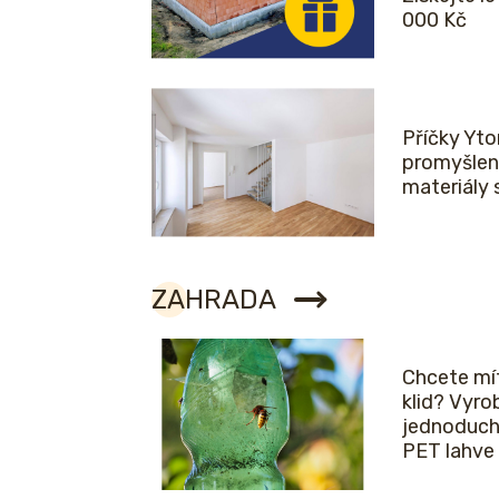
000 Kč
Příčky Yto
promyšlen
materiály 
ZAHRADA
Chcete mít
klid? Vyro
jednoduch
PET lahve