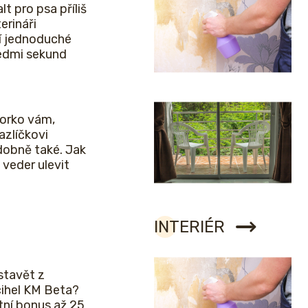
lt pro psa příliš
erináři
í jednoduché
sedmi sekund
horko vám,
zlíčkovi
obně také. Jak
veder ulevit
INTERIÉR
stavět z
cihel KM Beta?
etní bonus až 25