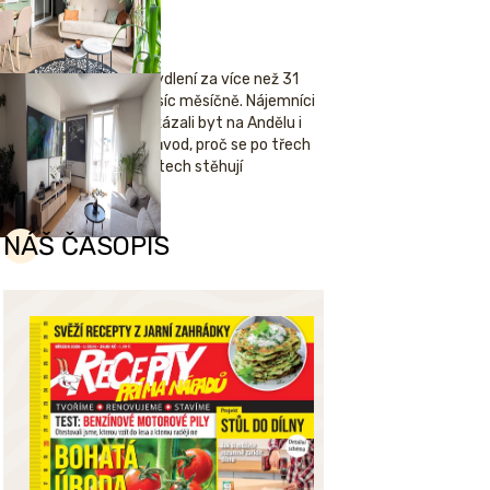
Bydlení za více než 31
tisíc měsíčně. Nájemníci
ukázali byt na Andělu i
důvod, proč se po třech
letech stěhují
NÁŠ ČASOPIS