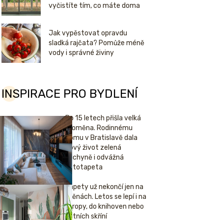
vyčistíte tím, co máte doma
Jak vypěstovat opravdu
sladká rajčata? Pomůže méně
vody i správné živiny
INSPIRACE PRO BYDLENÍ
Po 15 letech přišla velká
proměna. Rodinnému
domu v Bratislavě dala
nový život zelená
kuchyně i odvážná
fototapeta
Tapety už nekončí jen na
stěnách. Letos se lepí i na
stropy, do knihoven nebo
šatních skříní