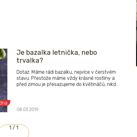
Je bazalka letnička, nebo
trvalka?
Dotaz: Máme rádi bazalku, nejvíce v čerstvém
stavu. Přestože máme vždy krásné rostliny a
před zimou je přesazujeme do květináčů, nikdy
za oknem během zimy nevydrží. Je bazalka
letnička, nebo trvalka? Hákovi, Hořice
dna
08.03.2019
1 / 1