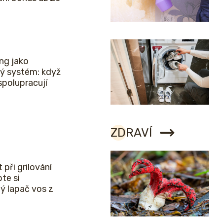
ng jako
ý systém: když
spolupracují
ZDRAVÍ
 při grilování
bte si
ý lapač vos z