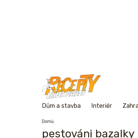
Dům a stavba
Interiér
Zahr
Domů
pestováni bazalky