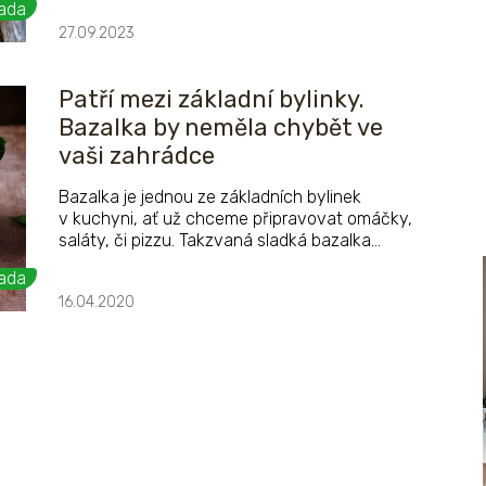
v kosmetice.
ada
27.09.2023
Patří mezi základní bylinky.
Bazalka by neměla chybět ve
vaši zahrádce
Bazalka je jednou ze základních bylinek
v kuchyni, ať už chceme připravovat omáčky,
saláty, či pizzu. Takzvaná sladká bazalka
dominuje hlavně pultům supermarketů, ale
ada
mnoho různých kultivarů se vyplatí pěstovat
16.04.2020
i ve vlastní zahradě.