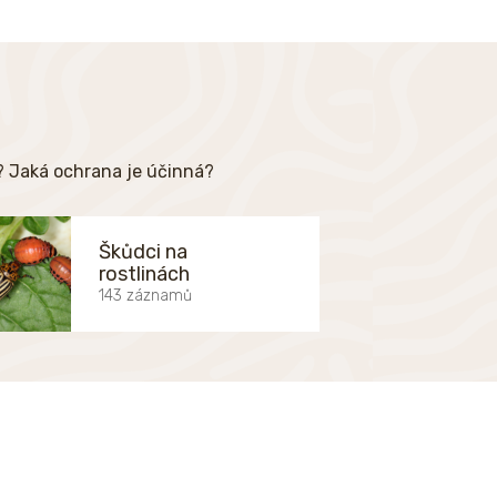
e? Jaká ochrana je účinná?
Škůdci na
rostlinách
143 záznamů