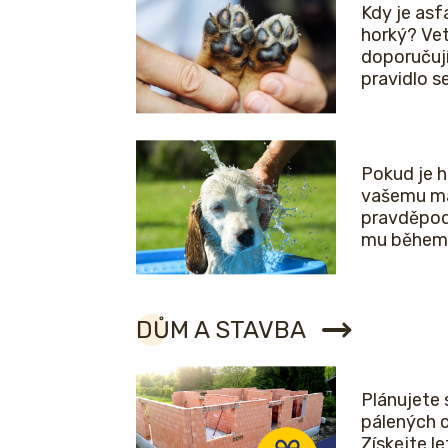
Kdy je asfa
horký? Vet
doporučuj
pravidlo 
Pokud je 
vašemu ma
pravděpod
mu během 
DŮM A STAVBA
Plánujete 
pálených 
Získejte l