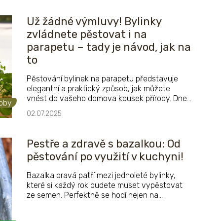
Už žádné výmluvy! Bylinky
zvládnete pěstovat i na
parapetu – tady je návod, jak na
to
Pěstování bylinek na parapetu představuje
elegantní a praktický způsob, jak můžete
vnést do vašeho domova kousek přírody. Dnes
obby
už to totiž není jen výsada babiček, které
02.07.2025
bylinky pěstovaly ve svých zahradách.
Pěstování bylinek se stává moderním trendem,
jež propojuje praktičnost, estetiku a touhu po
Pestře a zdravě s bazalkou: Od
udržitelnějším životě. Je to pochopitelné,
pěstování po využití v kuchyni!
protože je to snadné, krásné a bylinky navíc
provoní celý domov. Jenže, jak takové bylinky
Bazalka pravá patří mezi jednoleté bylinky,
pěstovat? Tak na to vám odpovíme v článku.
které si každý rok budete muset vypěstovat
ze semen. Perfektně se hodí nejen na
dochucení jídel, ale nesmí chybět ani
v některých čajových směsích, nebo dokonce