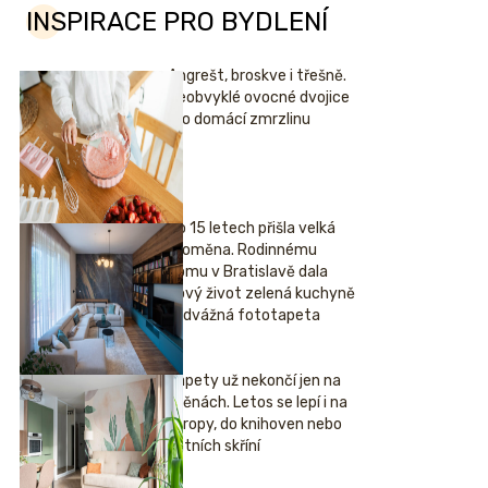
INSPIRACE PRO BYDLENÍ
Angrešt, broskve i třešně.
Neobvyklé ovocné dvojice
pro domácí zmrzlinu
Po 15 letech přišla velká
proměna. Rodinnému
domu v Bratislavě dala
nový život zelená kuchyně
i odvážná fototapeta
Tapety už nekončí jen na
stěnách. Letos se lepí i na
stropy, do knihoven nebo
šatních skříní