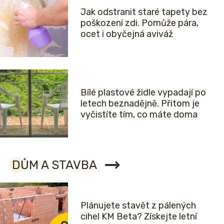
Jak odstranit staré tapety bez
poškození zdi. Pomůže pára,
ocet i obyčejná aviváž
Bílé plastové židle vypadají po
letech beznadějně. Přitom je
vyčistíte tím, co máte doma
DŮM A STAVBA
Plánujete stavět z pálených
cihel KM Beta? Získejte letní