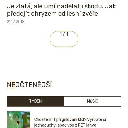
Je zlatá, ale umí nadělat i škodu. Jak
předejít ohryzem od lesní zvěře
21.12.2018
1 / 1
NEJČTENĚJŠÍ
TÝDEN
MĚSÍC
Chcete mít při grilování klid? Vyrobte si
jednoduchý lapač vos z PET lahve