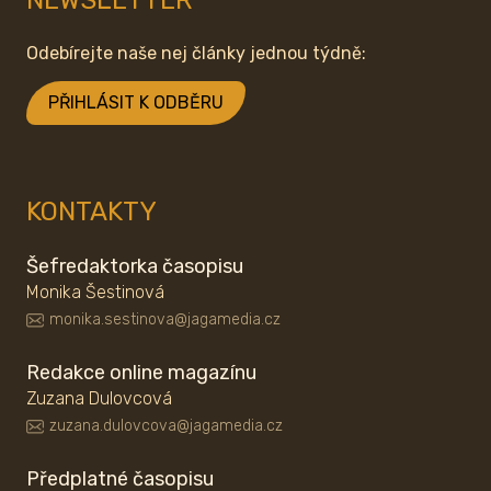
NEWSLETTER
Odebírejte naše nej články jednou týdně:
PŘIHLÁSIT K ODBĚRU
KONTAKTY
Šefredaktorka časopisu
Monika Šestinová
monika.sestinova@jagamedia.cz
Redakce online magazínu
Zuzana Dulovcová
zuzana.dulovcova@jagamedia.cz
Předplatné časopisu