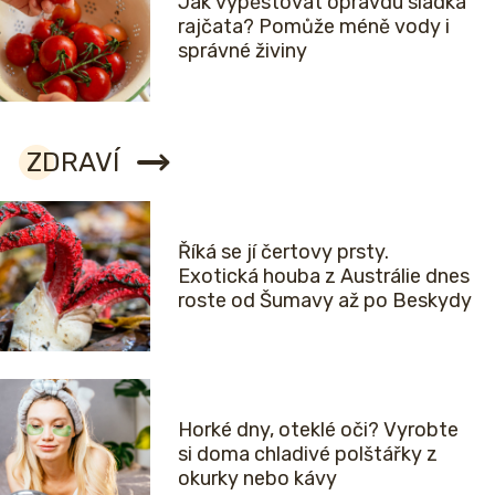
Jak vypěstovat opravdu sladká
rajčata? Pomůže méně vody i
správné živiny
ZDRAVÍ
Říká se jí čertovy prsty.
Exotická houba z Austrálie dnes
roste od Šumavy až po Beskydy
Horké dny, oteklé oči? Vyrobte
si doma chladivé polštářky z
okurky nebo kávy