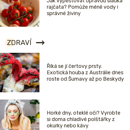
Jak vypěstovat opravdu sladká
rajčata? Pomůže méně vody i
správné živiny
ZDRAVÍ
Říká se jí čertovy prsty.
Exotická houba z Austrálie dnes
roste od Šumavy až po Beskydy
Horké dny, oteklé oči? Vyrobte
si doma chladivé polštářky z
okurky nebo kávy