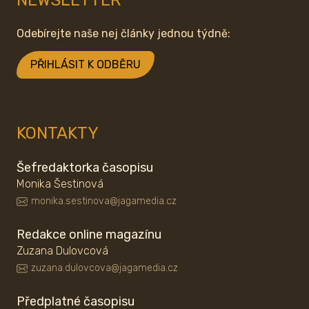
NEWSLETTER
Odebírejte naše nej články jednou týdně:
PŘIHLÁSIT K ODBĚRU
KONTAKTY
Šefredaktorka časopisu
Monika Šestinová
monika.sestinova@jagamedia.cz
Redakce online magazínu
Zuzana Dulovcová
zuzana.dulovcova@jagamedia.cz
Předplatné časopisu