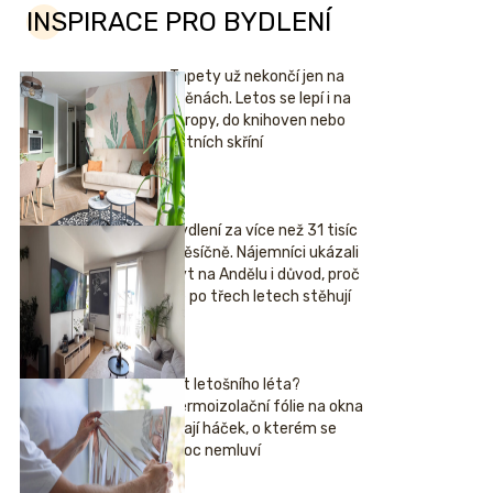
INSPIRACE PRO BYDLENÍ
Tapety už nekončí jen na
stěnách. Letos se lepí i na
stropy, do knihoven nebo
šatních skříní
Bydlení za více než 31 tisíc
měsíčně. Nájemníci ukázali
byt na Andělu i důvod, proč
se po třech letech stěhují
Hit letošního léta?
Termoizolační fólie na okna
mají háček, o kterém se
moc nemluví