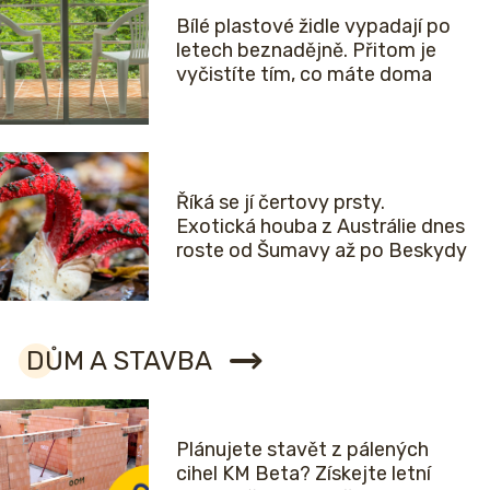
Bílé plastové židle vypadají po
letech beznadějně. Přitom je
vyčistíte tím, co máte doma
Říká se jí čertovy prsty.
Exotická houba z Austrálie dnes
roste od Šumavy až po Beskydy
DŮM A STAVBA
Plánujete stavět z pálených
cihel KM Beta? Získejte letní