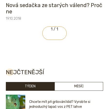
Nová sedačka ze starých válend? Proč
ne
19.10.2018
1 / 1
NEJČTENĚJŠÍ
TÝDEN
MĚSÍC
Chcete mít při grilování klid? Vyrobte si
jednoduchý lapač vos z PET lahve