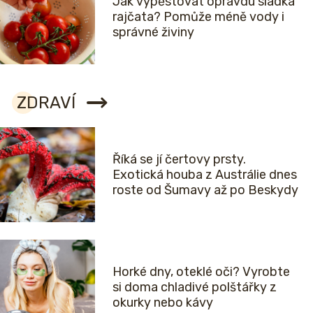
Jak vypěstovat opravdu sladká
rajčata? Pomůže méně vody i
správné živiny
ZDRAVÍ
Říká se jí čertovy prsty.
Exotická houba z Austrálie dnes
roste od Šumavy až po Beskydy
Horké dny, oteklé oči? Vyrobte
si doma chladivé polštářky z
okurky nebo kávy