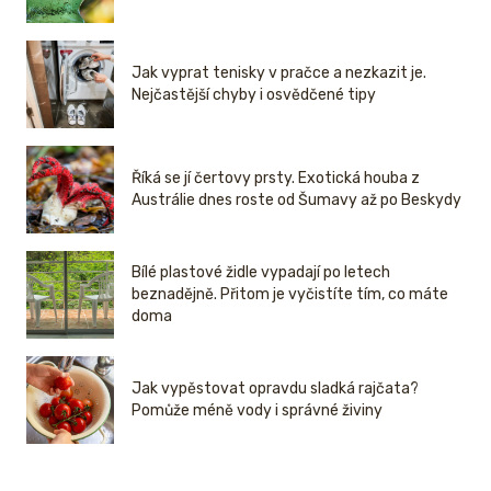
Jak vyprat tenisky v pračce a nezkazit je.
Nejčastější chyby i osvědčené tipy
Říká se jí čertovy prsty. Exotická houba z
Austrálie dnes roste od Šumavy až po Beskydy
Bílé plastové židle vypadají po letech
beznadějně. Přitom je vyčistíte tím, co máte
doma
Jak vypěstovat opravdu sladká rajčata?
Pomůže méně vody i správné živiny