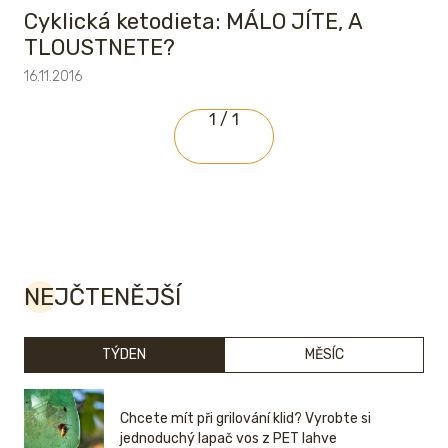
Cyklická ketodieta: MÁLO JÍTE, A
TLOUSTNETE?
16.11.2016
1 / 1
NEJČTENĚJŠÍ
TÝDEN
MĚSÍC
Chcete mít při grilování klid? Vyrobte si
jednoduchý lapač vos z PET lahve