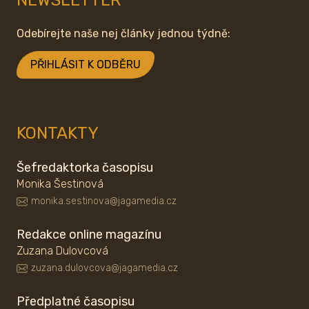
NEWSLETTER
Odebírejte naše nej články jednou týdně:
PŘIHLÁSIT K ODBĚRU
KONTAKTY
Šefredaktorka časopisu
Monika Šestinová
monika.sestinova@jagamedia.cz
Redakce online magazínu
Zuzana Dulovcová
zuzana.dulovcova@jagamedia.cz
Předplatné časopisu