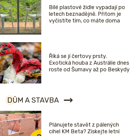
Bílé plastové židle vypadají po
letech beznadějně. Přitom je
vyčistíte tím, co máte doma
Říká se jí čertovy prsty.
Exotická houba z Austrálie dnes
roste od Šumavy až po Beskydy
DŮM A STAVBA
Plánujete stavět z pálených
cihel KM Beta? Získejte letní