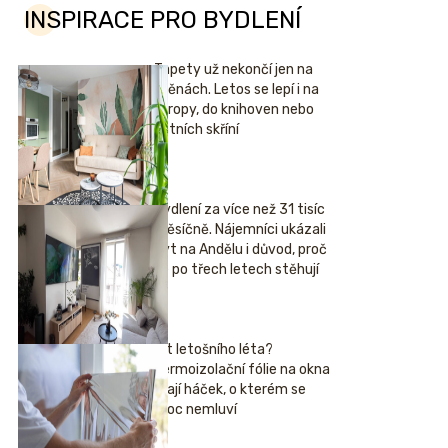
INSPIRACE PRO BYDLENÍ
Tapety už nekončí jen na
stěnách. Letos se lepí i na
stropy, do knihoven nebo
šatních skříní
Bydlení za více než 31 tisíc
měsíčně. Nájemníci ukázali
byt na Andělu i důvod, proč
se po třech letech stěhují
Hit letošního léta?
Termoizolační fólie na okna
mají háček, o kterém se
moc nemluví