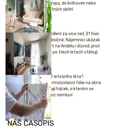
stropy, do knihoven nebo
šatních skříní
Bydlení za více než 31 tisíc
měsíčně. Nájemníci ukázali
byt na Andělu i důvod, proč
se po třech letech stěhují
Hit letošního léta?
Termoizolační fólie na okna
mají háček, o kterém se
moc nemluví
NÁŠ ČASOPIS