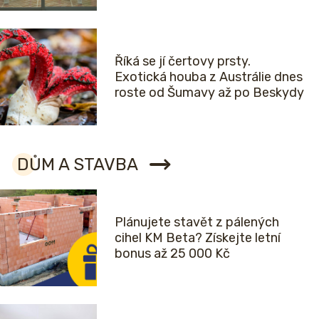
Říká se jí čertovy prsty.
Exotická houba z Austrálie dnes
roste od Šumavy až po Beskydy
DŮM A STAVBA
Plánujete stavět z pálených
cihel KM Beta? Získejte letní
bonus až 25 000 Kč