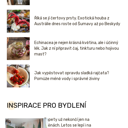
Říká se jí čertovy prsty. Exotická houba z
Austrálie dnes roste od Šumavy až po Beskydy
Echinacea je nejen krásná květina, ale i účinný
lék. Jak z ní připravit čaj, tinkturu nebo hojivou
mast?
Jak vypěstovat opravdu sladká rajčata?
Pomůže méně vody i správné živiny
INSPIRACE PRO BYDLENÍ
Tapety už nekončí jen na
stěnách. Letos se lepí i na