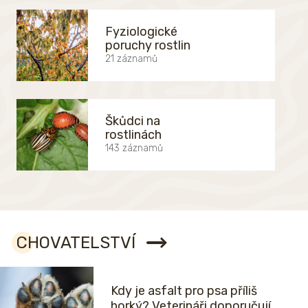
Fyziologické
poruchy rostlin
21 záznamů
Škůdci na
rostlinách
143 záznamů
CHOVATELSTVÍ
Kdy je asfalt pro psa příliš
horký? Veterináři doporučují