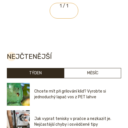
1 / 1
NEJČTENĚJŠÍ
TÝDEN
MĚSÍC
Chcete mít při grilování klid? Vyrobte si
jednoduchý lapač vos z PET lahve
Jak vyprat tenisky v pračce a nezkazit je.
Nejčastější chyby i osvědčené tipy