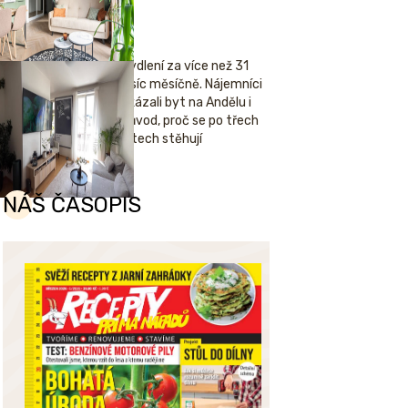
Bydlení za více než 31
tisíc měsíčně. Nájemníci
ukázali byt na Andělu i
důvod, proč se po třech
letech stěhují
NÁŠ ČASOPIS