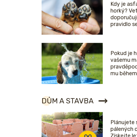
Kdy je asfa
horký? Vet
doporučuj
pravidlo 
Pokud je 
vašemu ma
pravděpod
mu během 
DŮM A STAVBA
Plánujete 
pálených 
Získejte l