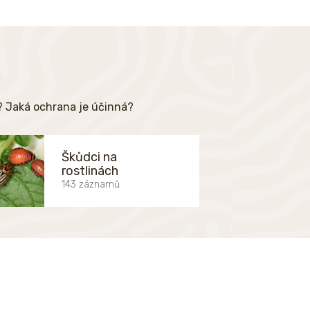
e? Jaká ochrana je účinná?
Škůdci na
rostlinách
143 záznamů