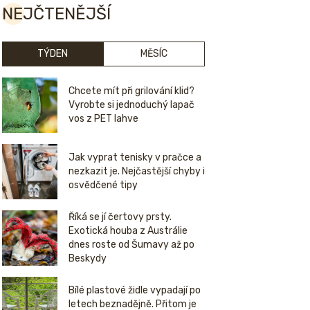
NEJČTENĚJŠÍ
TÝDEN
MĚSÍC
Chcete mít při grilování klid?
Vyrobte si jednoduchý lapač
vos z PET lahve
Jak vyprat tenisky v pračce a
nezkazit je. Nejčastější chyby i
osvědčené tipy
Říká se jí čertovy prsty.
Exotická houba z Austrálie
dnes roste od Šumavy až po
Beskydy
Bílé plastové židle vypadají po
letech beznadějně. Přitom je