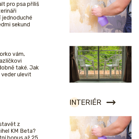
lt pro psa příliš
erináři
í jednoduché
sedmi sekund
horko vám,
zlíčkovi
obně také. Jak
veder ulevit
INTERIÉR
stavět z
cihel KM Beta?
etní bonus až 25