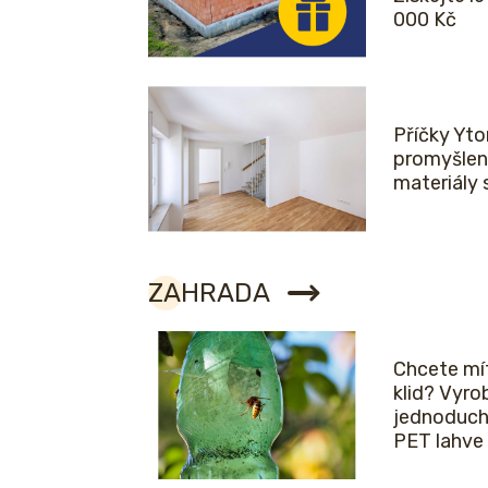
000 Kč
Příčky Yto
promyšlen
materiály 
ZAHRADA
Chcete mít
klid? Vyro
jednoduch
PET lahve