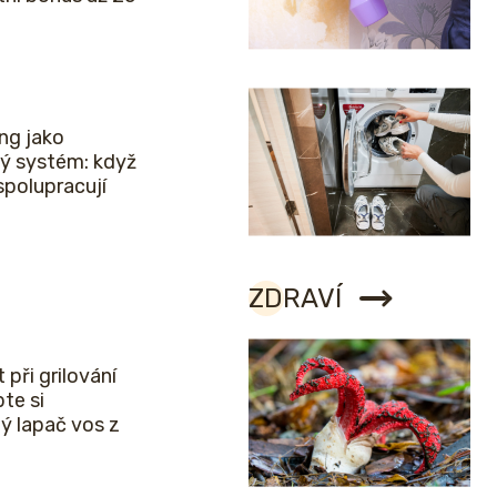
ng jako
ý systém: když
spolupracují
ZDRAVÍ
 při grilování
bte si
ý lapač vos z