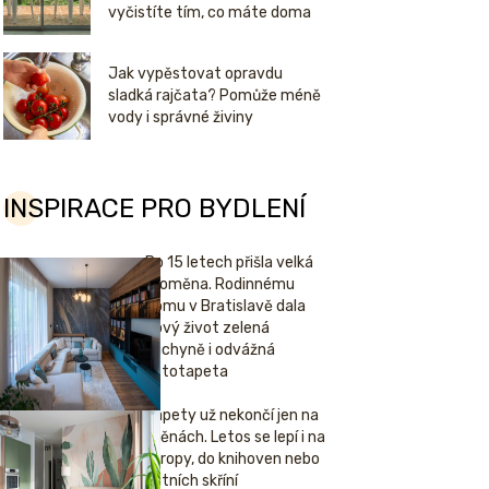
vyčistíte tím, co máte doma
Jak vypěstovat opravdu
sladká rajčata? Pomůže méně
vody i správné živiny
INSPIRACE PRO BYDLENÍ
Po 15 letech přišla velká
proměna. Rodinnému
domu v Bratislavě dala
nový život zelená
kuchyně i odvážná
fototapeta
Tapety už nekončí jen na
stěnách. Letos se lepí i na
stropy, do knihoven nebo
šatních skříní