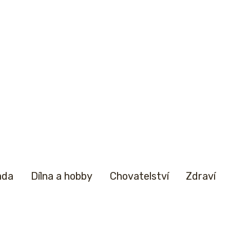
ada
Dílna a hobby
Chovatelství
Zdraví