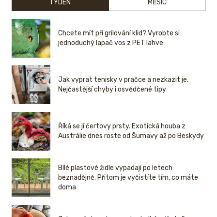
TÝDEN
MĚSÍC
Chcete mít při grilování klid? Vyrobte si
jednoduchý lapač vos z PET lahve
Jak vyprat tenisky v pračce a nezkazit je.
Nejčastější chyby i osvědčené tipy
Říká se jí čertovy prsty. Exotická houba z
Austrálie dnes roste od Šumavy až po Beskydy
Bílé plastové židle vypadají po letech
beznadějně. Přitom je vyčistíte tím, co máte
doma