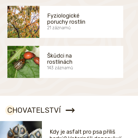
Fyziologické
poruchy rostlin
21 záznamů
Škůdci na
rostlinách
143 záznamů
CHOVATELSTVÍ
Kdy je asfalt pro psa příliš