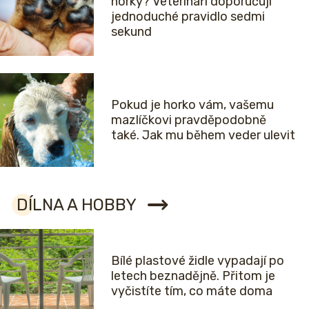
horký? Veterináři doporučují
jednoduché pravidlo sedmi
sekund
Pokud je horko vám, vašemu
mazlíčkovi pravděpodobně
také. Jak mu během veder ulevit
DÍLNA A HOBBY
Bílé plastové židle vypadají po
letech beznadějně. Přitom je
vyčistíte tím, co máte doma