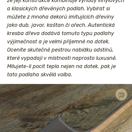
že její konstrukce kombinuje výhody vinylových
a klasických dřevěných podlah. Vybírat si
můžete z mnoha dekorů imitujících dřeviny
jako dub, javor, kaštan či ořech. Autentická
kresba dřeva dodává tomuto typu podlahy
výjimečnost a je velmi příjemné na dotek.
Oceníte skutečně pestrou nabídku odstínů,
které vypadají v místnosti naprosto luxusně.
Milujete-li pocit tepla nejen na dotek, pak je
tato podlaha skvělá volba.