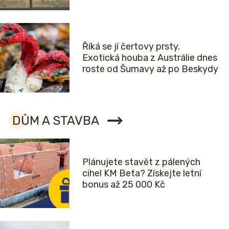
Říká se jí čertovy prsty.
Exotická houba z Austrálie dnes
roste od Šumavy až po Beskydy
DŮM A STAVBA
Plánujete stavět z pálených
cihel KM Beta? Získejte letní
bonus až 25 000 Kč