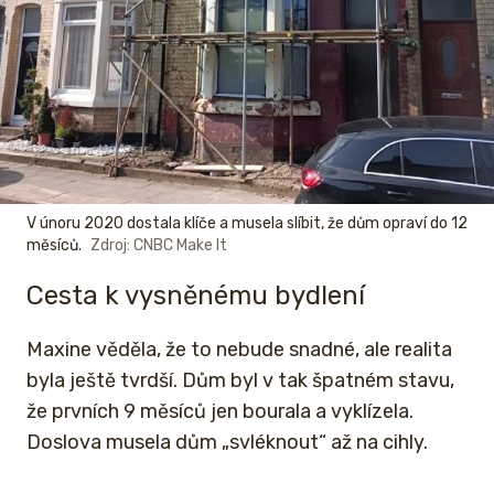
V únoru 2020 dostala klíče a musela slíbit, že dům opraví do 12
měsíců.
Zdroj: CNBC Make It
Cesta k vysněnému bydlení
Maxine věděla, že to nebude snadné, ale realita
byla ještě tvrdší. Dům byl v tak špatném stavu,
že prvních 9 měsíců jen bourala a vyklízela.
Doslova musela dům „svléknout“ až na cihly.