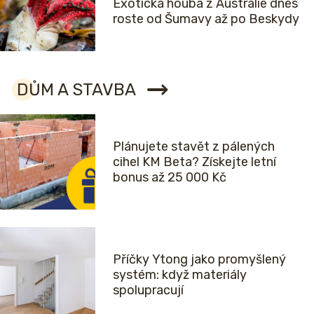
Exotická houba z Austrálie dnes
roste od Šumavy až po Beskydy
DŮM A STAVBA
Plánujete stavět z pálených
cihel KM Beta? Získejte letní
bonus až 25 000 Kč
Příčky Ytong jako promyšlený
systém: když materiály
spolupracují