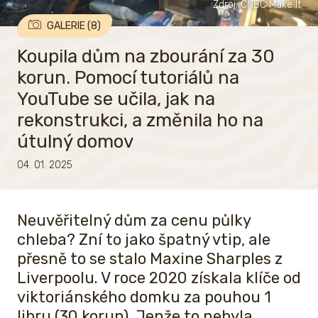
Zdroj: CNBC Make It
GALERIE (8)
Koupila dům na zbourání za 30
korun. Pomocí tutoriálů na
YouTube se učila, jak na
rekonstrukci, a změnila ho na
útulný domov
04. 01. 2025
Neuvěřitelný dům za cenu půlky
chleba? Zní to jako špatný vtip, ale
přesně to se stalo Maxine Sharples z
Liverpoolu. V roce 2020 získala klíče od
viktoriánského domku za pouhou 1
libru (30 korun). Jenže to nebyla