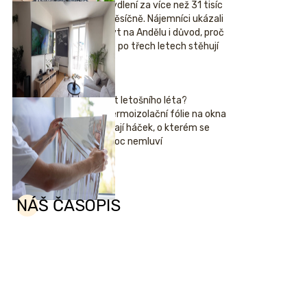
Bydlení za více než 31 tisíc
měsíčně. Nájemníci ukázali
byt na Andělu i důvod, proč
se po třech letech stěhují
Hit letošního léta?
Termoizolační fólie na okna
mají háček, o kterém se
moc nemluví
NÁŠ ČASOPIS