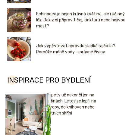
Echinacea je nejen krásná květina, ale i účinný
lék. Jak z ní připravit čaj, tinkturu nebo hojivou
mast?
Jak vypěstovat opravdu sladká rajčata?
Pomůže méně vody i správné živiny
INSPIRACE PRO BYDLENÍ
Tapety už nekončí jen na
stěnách. Letos se lepí i na
stropy, do knihoven nebo
šatních skříní