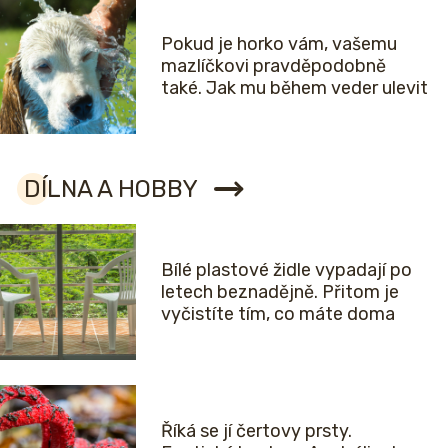
Pokud je horko vám, vašemu
mazlíčkovi pravděpodobně
také. Jak mu během veder ulevit
DÍLNA A HOBBY
Bílé plastové židle vypadají po
letech beznadějně. Přitom je
vyčistíte tím, co máte doma
Říká se jí čertovy prsty.