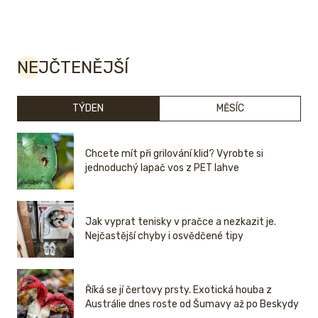
NEJČTENĚJŠÍ
TÝDEN
MĚSÍC
Chcete mít při grilování klid? Vyrobte si
jednoduchý lapač vos z PET lahve
Jak vyprat tenisky v pračce a nezkazit je.
Nejčastější chyby i osvědčené tipy
Říká se jí čertovy prsty. Exotická houba z
Austrálie dnes roste od Šumavy až po Beskydy