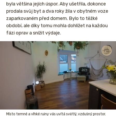
byla většina jejích úspor. Aby ušetřila, dokonce
prodala svůj byt a dva roky žila v obytném voze
zaparkovaném před domem. Bylo to těžké
období, ale díky tomu mohla dohlížet na každou
fázi oprav a snížit výdaje.
Místo temné a vlhké ruiny vás uvítá světlý, vzdušný prostor.