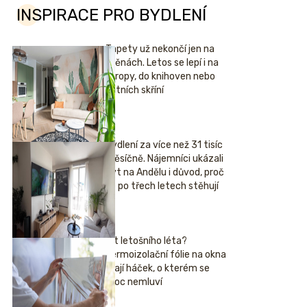
INSPIRACE PRO BYDLENÍ
Tapety už nekončí jen na
stěnách. Letos se lepí i na
stropy, do knihoven nebo
šatních skříní
Bydlení za více než 31 tisíc
měsíčně. Nájemníci ukázali
byt na Andělu i důvod, proč
se po třech letech stěhují
Hit letošního léta?
Termoizolační fólie na okna
mají háček, o kterém se
moc nemluví