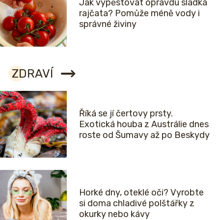
Jak vypěstovat opravdu sladká
rajčata? Pomůže méně vody i
správné živiny
ZDRAVÍ
Říká se jí čertovy prsty.
Exotická houba z Austrálie dnes
roste od Šumavy až po Beskydy
Horké dny, oteklé oči? Vyrobte
si doma chladivé polštářky z
okurky nebo kávy