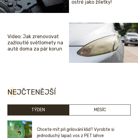
ostré jako žiletky!
Video: Jak zrenovovat
zažloutlé světlomety na
autě doma za pár korun
NEJČTENĚJŠÍ
TÝDEN
MĚSÍC
Chcete mít při grilování klid? Vyrobte si
jednoduchý lapač vos z PET lahve