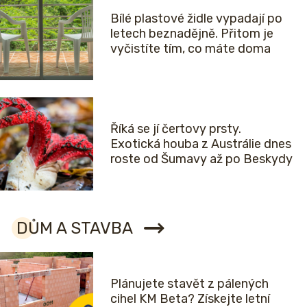
Bílé plastové židle vypadají po
letech beznadějně. Přitom je
vyčistíte tím, co máte doma
Říká se jí čertovy prsty.
Exotická houba z Austrálie dnes
roste od Šumavy až po Beskydy
DŮM A STAVBA
Plánujete stavět z pálených
cihel KM Beta? Získejte letní