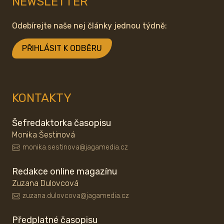
NEWSLETTER
Odebírejte naše nej články jednou týdně:
PŘIHLÁSIT K ODBĚRU
KONTAKTY
Šefredaktorka časopisu
Monika Šestinová
monika.sestinova@jagamedia.cz
Redakce online magazínu
Zuzana Dulovcová
zuzana.dulovcova@jagamedia.cz
Předplatné časopisu