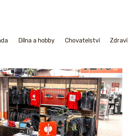
ada
Dílna a hobby
Chovatelství
Zdraví