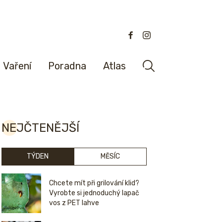
Vaření
Poradna
Atlas
NEJČTENĚJŠÍ
TÝDEN
MĚSÍC
Chcete mít při grilování klid?
Vyrobte si jednoduchý lapač
vos z PET lahve