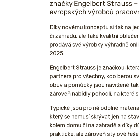
značky Engelbert Strauss –
evropských výrobců pracovn
Díky novému konceptu si tak na jed
či zahradu, ale také kvalitní obleče
prodává své výrobky výhradně onl
2025.
Engelbert Strauss je značkou, kter
partnera pro všechny, kdo berou svo
obuv a pomůcky jsou navržené tak, 
zároveň nabídly pohodlí, na které 
Typické jsou pro ně odolné materiá
který se nemusí skrývat jen na stav
kolem domu či na zahradě a díky důra
praktické, ale zároveň stylové řeše