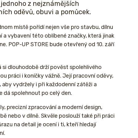
 jednoho z nejznámějších
ích oděvů, obuvi a pomůcek.
nom místě pořídí nejen vše pro stavbu, dílnu
ní a vybavení této oblíbené značky, která jinak
ine. POP-UP STORE bude otevřený od 10. září
á si dlouhodobě drží pověst spolehlivého
u práci i koníčky vážně. Její pracovní oděvy,
aby vydržely i při každodenní zátěži a
se dá spolehnout po celý den.
ly, precizní zpracování a moderní design,
bě nebo v dílně. Skvěle poslouží také při práci
zu na detail je ocení i ti, kteří hledají
ní.