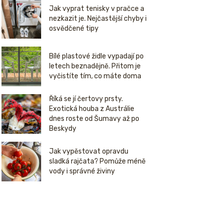
Jak vyprat tenisky v pračce a
nezkazit je. Nejčastější chyby i
osvědčené tipy
Bílé plastové židle vypadají po
letech beznadějně. Přitom je
vyčistíte tím, co máte doma
Říká se jí čertovy prsty.
Exotická houba z Austrálie
dnes roste od Šumavy až po
Beskydy
Jak vypěstovat opravdu
sladká rajčata? Pomůže méně
vody i správné živiny