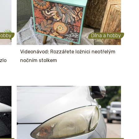
hobby
Dílna a hobby
Videonávod: Rozzářete ložnici neotřelým
zlo
nočním stolkem