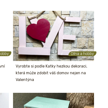
hobby
Dílna a hobby
vní
Vyrobte si podle Katky hezkou dekoraci,
která může zdobit váš domov nejen na
Valentýna