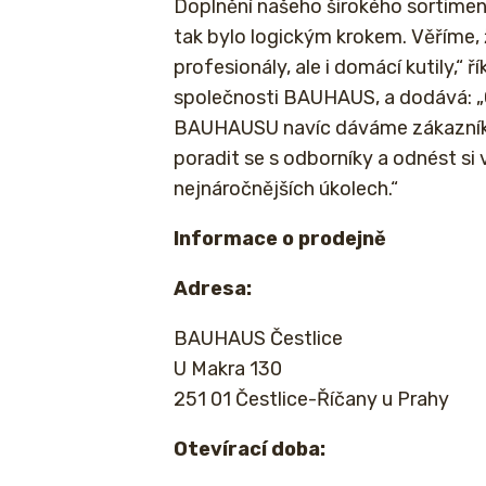
Doplnění našeho širokého sortimen
tak bylo logickým krokem. Věříme, 
profesionály, ale i domácí kutily,“
společnosti BAUHAUS, a dodává: 
BAUHAUSU navíc dáváme zákazník
poradit se s odborníky a odnést si v
nejnáročnějších úkolech.“
Informace o prodejně
Adresa:
BAUHAUS Čestlice
U Makra 130
251 01 Čestlice-Říčany u Prahy
Otevírací doba: