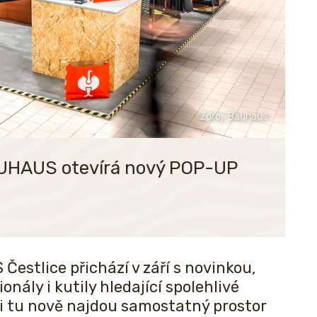
Zdroj: Bauhaus
BAUHAUS otevírá nový POP-UP
stlice přichází v září s novinkou,
onály i kutily hledající spolehlivé
ci tu nově najdou samostatný prostor