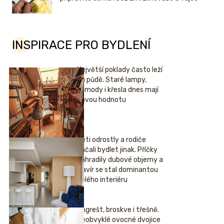
INSPIRACE PRO BYDLENÍ
Největší poklady často leží
na půdě. Staré lampy,
komody i křesla dnes mají
novou hodnotu
Děti odrostly a rodiče
začali bydlet jinak. Příčky
nahradily dubové objemy a
klavír se stal dominantou
celého interiéru
Angrešt, broskve i třešně.
Neobvyklé ovocné dvojice