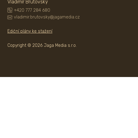
Vladimír Brutovský
+420 777 284 680
vladimir.brutovsky@jagamedia.cz
Ediční plány ke stažení
Copyright © 2026 Jaga Media s.r.o.