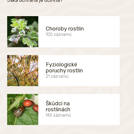
Jaká ochrana je účinná?
Choroby rostlin
100 záznamů
Fyziologické
poruchy rostlin
21 záznamů
Škůdci na
rostlinách
143 záznamů