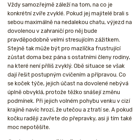
Vždy samozřejmě záleží na tom, na co je
konkrétní zvíře zvyklé. Pokud jej majitelé brali s
sebou maximálně na nedalekou chatu, výjezd na
dovolenou v zahraničí pro něj bude
pravděpodobně velmi stresujícím zážitkem.
Stejně tak může být pro mazlíčka frustrující
zůstat doma bez pána s ostatními členy rodiny,
na které není příliš zvyklý. Obě situace se však
dají řešit postupným cvičením a přípravou. Co
se koček týče, jejich účast na dovolené nebývá
úplně obvyklá, protože těžko snášejí změnu
podmínek. Při jejich volném pohybu venku v cizí
krajině navíc hrozí, že utečou a ztratí se. A pokud
kočku raději zavřete do přepravky, asi ji tím také
moc nepotěšíte.