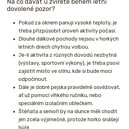
Na co dávat u zvířete během letní
dovolené pozor?
Pokud za oknem panují vysoké teploty, je
třeba přizpůsobit úroveň aktivity počasí.
Dlouhé dálkové pochody nejsou v horkých
letních dnech chytrou volbou.
Je-li aktivita z různých důvodů nezbytná
(výstavy, sportovní ­výkony), je třeba psovi
zajistit místo ve stínu, kde si bude moci
odpočinout.
Dále je dobré pejska pravidelně osvěžovat,
ať už pomocí vlhkého ručníku, nebo
speciálním izolačním oblečkem.
Štěňata a senioři by na slunce měli chodit
jen zcela výjimečně, protože horko snášejí
hůře.