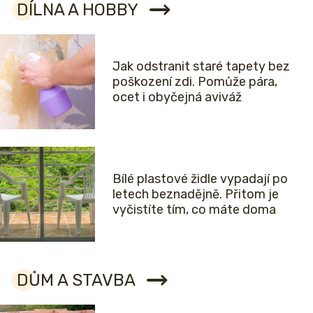
DÍLNA A HOBBY
Jak odstranit staré tapety bez
poškození zdi. Pomůže pára,
ocet i obyčejná aviváž
Bílé plastové židle vypadají po
letech beznadějně. Přitom je
vyčistíte tím, co máte doma
DŮM A STAVBA