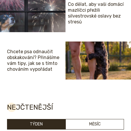
Co dělat, aby vaši domácí
mazlíčci přežili
silvestrovské oslavy bez
stresů
Chcete psa odnaučit
obskakování? Přinášíme
vám tipy, jak se s tímto
chováním vypořádat
NEJČTENĚJŠÍ
TÝDEN
MĚSÍC