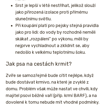
Srst je lepší v létě nestříhat, jelikož slouží
jako přirozená izolace proti přímému
slunečnímu světlu.
Při koupání platí pro pejsky stejná pravidla
jako pro lidi: do vody by rozhodně neměli
skákat „rozpálení“ po výkonu, měli by
nejprve vychladnout a zklidnit se, aby
nedošlo k velkému teplotnímu šoku.
Jak psa na cestách krmit?
Zvíře se samozřejmě bude cítit nejlépe, když
bude dostávat krmivo, na které je zvyklé z
domu. Problém však může nastat ve chvíli, kdy
majitel psovi běžně vaří (příp. krmí BARF), a na
dovolené k tomu nebude mít vhodné podmínky.