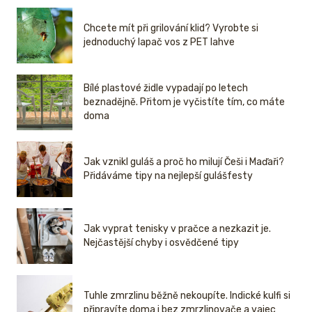
Chcete mít při grilování klid? Vyrobte si
jednoduchý lapač vos z PET lahve
Bílé plastové židle vypadají po letech
beznadějně. Přitom je vyčistíte tím, co máte
doma
Jak vznikl guláš a proč ho milují Češi i Maďaři?
Přidáváme tipy na nejlepší gulášfesty
Jak vyprat tenisky v pračce a nezkazit je.
Nejčastější chyby i osvědčené tipy
Tuhle zmrzlinu běžně nekoupíte. Indické kulfi si
připravíte doma i bez zmrzlinovače a vajec