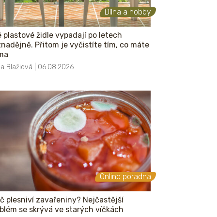
Dílna a hobby
é plastové židle vypadají po letech
nadějně. Přitom je vyčistíte tím, co máte
ma
ia Blažiová | 06.08.2026
Online poradna
č plesniví zavařeniny? Nejčastější
blém se skrývá ve starých víčkách