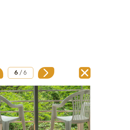
6
/ 6