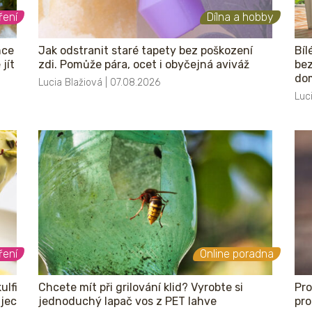
ření
Dílna a hobby
nce
Jak odstranit staré tapety bez poškození
Bíl
jít
zdi. Pomůže pára, ocet i obyčejná aviváž
bez
do
Lucia Blažiová | 07.08.2026
Luc
ření
Online poradna
ulfi
Chcete mít při grilování klid? Vyrobte si
Pro
ajec
jednoduchý lapač vos z PET lahve
pro