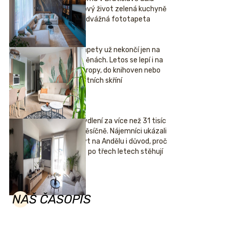
nový život zelená kuchyně
i odvážná fototapeta
Tapety už nekončí jen na
stěnách. Letos se lepí i na
stropy, do knihoven nebo
šatních skříní
Bydlení za více než 31 tisíc
měsíčně. Nájemníci ukázali
byt na Andělu i důvod, proč
se po třech letech stěhují
NÁŠ ČASOPIS