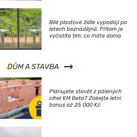
Bílé plastové židle vypadají po
letech beznadějně. Přitom je
vyčistíte tím, co máte doma
DŮM A STAVBA
Plánujete stavět z pálených
cihel KM Beta? Získejte letní
bonus až 25 000 Kč