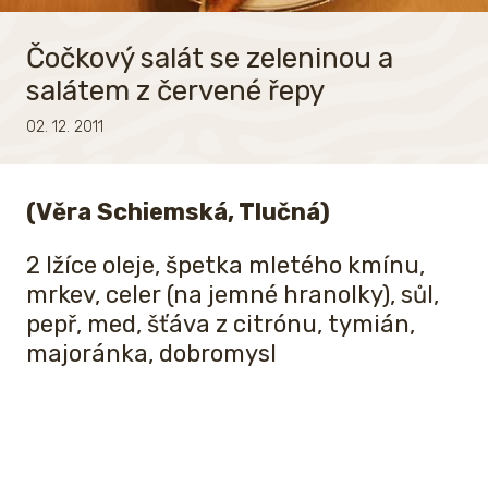
Čočkový salát se zeleninou a
salátem z červené řepy
02. 12. 2011
(Věra Schiemská, Tlučná)
2 lžíce oleje, špetka mletého kmínu,
mrkev, celer (na jemné hranolky), sůl,
pepř, med, šťáva z citrónu, tymián,
majoránka, dobromysl