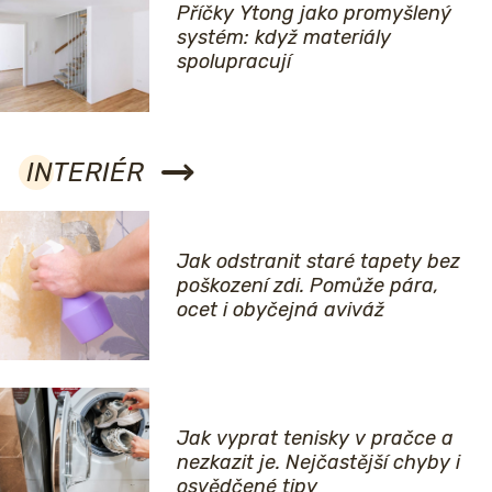
Příčky Ytong jako promyšlený
systém: když materiály
spolupracují
INTERIÉR
Jak odstranit staré tapety bez
poškození zdi. Pomůže pára,
ocet i obyčejná aviváž
Jak vyprat tenisky v pračce a
nezkazit je. Nejčastější chyby i
osvědčené tipy