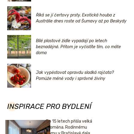
Říká se jí čertovy prsty. Exotická houba z
Austrálie dnes roste od Šumavy až po Beskydy
Bílé plastové židle vypadají po letech
beznadějně. Přitom je vyčistíte tím, co máte
doma
Jak vypěstovat opravdu sladká rajčata?
Pomůže méně vody i správné živiny
INSPIRACE PRO BYDLENÍ
Po 15 letech přišla velká
proměna. Rodinnému
domu v Bratislavě dala