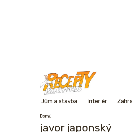
Dům a stavba
Interiér
Zahr
Domů
javor japonský