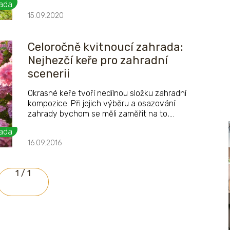
ada
15.09.2020
Celoročně kvitnoucí zahrada:
Nejhezčí keře pro zahradní
scenerii
Okrasné keře tvoří nedílnou složku zahradní
kompozice. Při jejich výběru a osazování
zahrady bychom se měli zaměřit na to,
abychom vytvořili dílo s celoroční působností.
ada
Po celý rok by dřeviny, které zasadíme do
16.09.2016
zahrady, měly přinášet efekt a zajímavé
oživení.
1 / 1