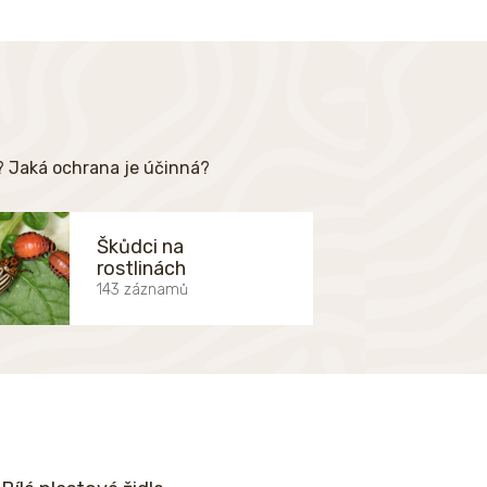
e? Jaká ochrana je účinná?
Škůdci na
rostlinách
143 záznamů