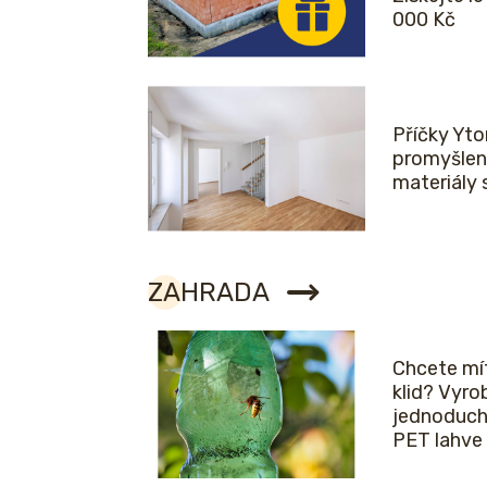
000 Kč
Příčky Yto
promyšlen
materiály 
ZAHRADA
Chcete mít
klid? Vyro
jednoduch
PET lahve