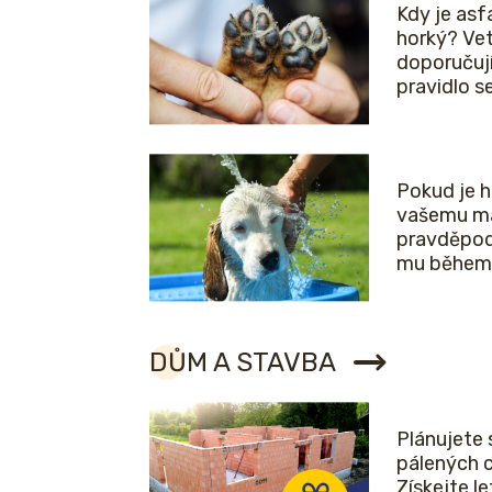
Kdy je asfa
horký? Vet
doporučuj
pravidlo 
Pokud je 
vašemu ma
pravděpod
mu během 
DŮM A STAVBA
Plánujete 
pálených 
Získejte l