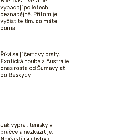
Bílé plastové židle
vypadají po letech
beznadějně. Přitom je
vyčistíte tím, co máte
doma
Říká se jí čertovy prsty.
Exotická houba z Austrálie
dnes roste od Šumavy až
po Beskydy
Jak vyprat tenisky v
pračce a nezkazit je.
Nejčastější chyby i