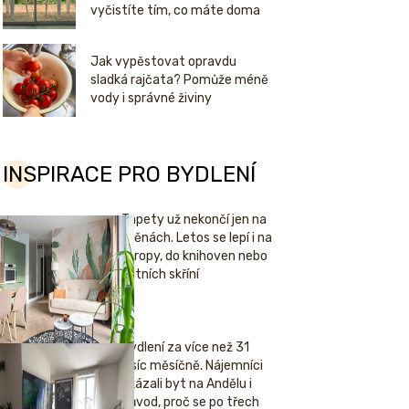
vyčistíte tím, co máte doma
Jak vypěstovat opravdu
sladká rajčata? Pomůže méně
vody i správné živiny
INSPIRACE PRO BYDLENÍ
Tapety už nekončí jen na
stěnách. Letos se lepí i na
stropy, do knihoven nebo
šatních skříní
Bydlení za více než 31
tisíc měsíčně. Nájemníci
ukázali byt na Andělu i
důvod, proč se po třech