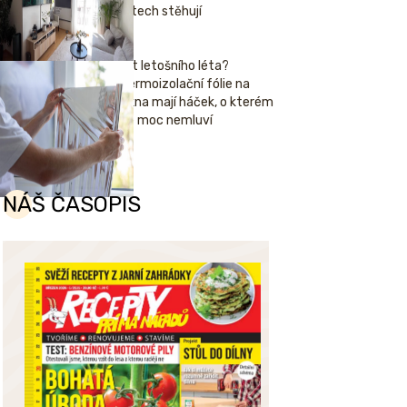
letech stěhují
Hit letošního léta?
Termoizolační fólie na
okna mají háček, o kterém
se moc nemluví
NÁŠ ČASOPIS