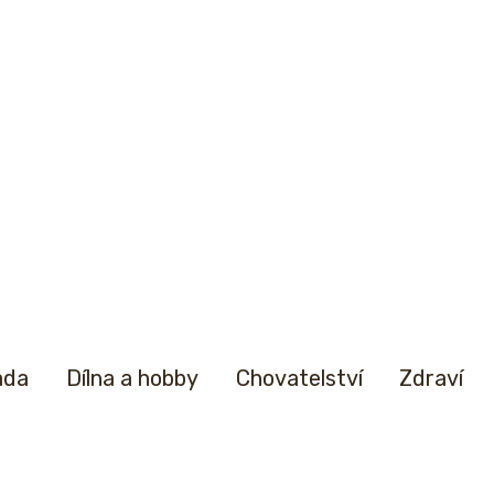
ada
Dílna a hobby
Chovatelství
Zdraví