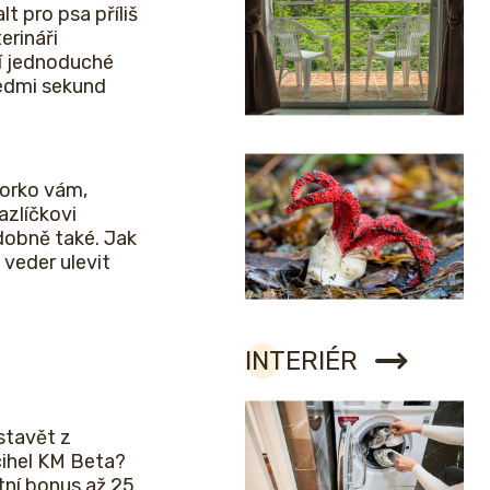
lt pro psa příliš
erináři
í jednoduché
sedmi sekund
horko vám,
zlíčkovi
obně také. Jak
veder ulevit
INTERIÉR
stavět z
cihel KM Beta?
etní bonus až 25