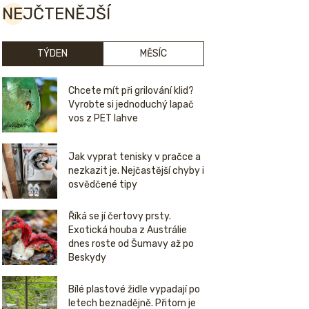
NEJČTENĚJŠÍ
TÝDEN
MĚSÍC
Chcete mít při grilování klid?
Vyrobte si jednoduchý lapač
vos z PET lahve
Jak vyprat tenisky v pračce a
nezkazit je. Nejčastější chyby i
osvědčené tipy
Říká se jí čertovy prsty.
Exotická houba z Austrálie
dnes roste od Šumavy až po
Beskydy
Bílé plastové židle vypadají po
letech beznadějně. Přitom je