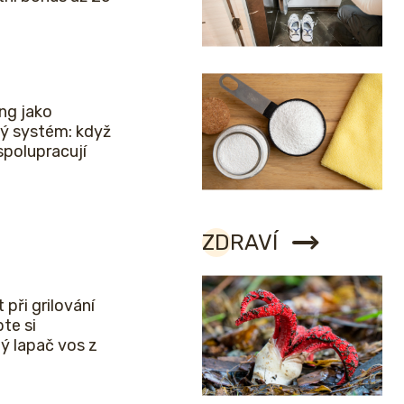
ng jako
ý systém: když
spolupracují
ZDRAVÍ
 při grilování
bte si
ý lapač vos z