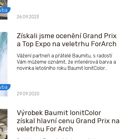
stanovit kritéria, představy a cíle, které má
zateplení na stavebním objektu splňovat.
vba
26.09.2023
Získali jsme ocenění Grand Prix
a Top Expo na veletrhu ForArch
Vážení partneři a přátelé Baumitu, s radostí
Vám můžeme oznámit, že interiérová barva a
novinka letošního roku Baumit IonitColor
získala na veletrhu FOR ARCH hlavní cenu
GRAND PRIX.
vba
29.09.2020
Výrobek Baumit IonitColor
získal hlavní cenu Grand Prix na
veletrhu For Arch