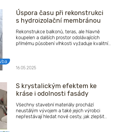
Úspora času při rekonstrukci
s hydroizolační membránou
Rekonstrukce balkonů, teras, ale hlavně
koupelen a dalších prostor odolávajících
přímému působení vlhkosti vyžaduje kvalitní
skladby materiálů. Nároky jsou kladeny nejen
na kvalitu rekonstrukce, ale také na snížení její
časové náročnosti. Systém Baumit Baumacol
vba
nabízí pro tyto případy ucelené řešení
16.05.2025
s výrobky řady Speed.
S krystalickým efektem ke
kráse i odolnosti fasády
Všechny stavební materiály prochází
neustálým vývojem a také jejich výrobci
nepřestávají hledat nové cesty, jak zlepšit
jejich kvalitu, zpracovatelnost i estetickou
působivost. A tento přirozený vývoj stojí také