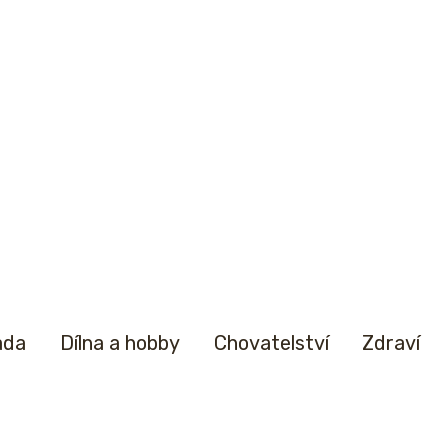
ada
Dílna a hobby
Chovatelství
Zdraví