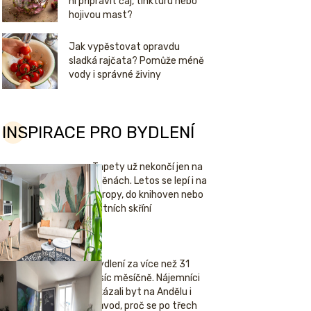
ní připravit čaj, tinkturu nebo
hojivou mast?
Jak vypěstovat opravdu
sladká rajčata? Pomůže méně
vody i správné živiny
INSPIRACE PRO BYDLENÍ
Tapety už nekončí jen na
stěnách. Letos se lepí i na
stropy, do knihoven nebo
šatních skříní
Bydlení za více než 31
tisíc měsíčně. Nájemníci
ukázali byt na Andělu i
důvod, proč se po třech