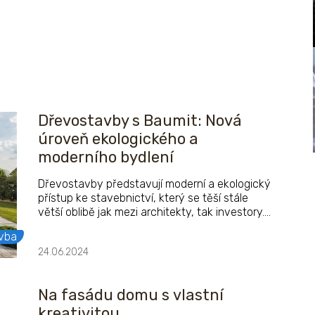
Dřevostavby s Baumit: Nová
úroveň ekologického a
moderního bydlení
Dřevostavby představují moderní a ekologický
přístup ke stavebnictví, který se těší stále
větší oblibě jak mezi architekty, tak investory.
Použití dřeva jako primárního stavebního
vba
materiálu má své kořeny hluboko v historii,
24.06.2024
avšak díky novým technologiím a materiálům
se značkou Baumit se dřevostavby dostávají
na zcela novou úroveň.
Na fasádu domu s vlastní
kreativitou