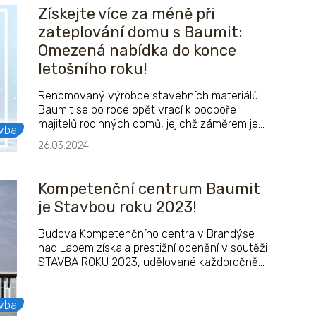
Získejte více za méně při
zateplování domu s Baumit:
Omezená nabídka do konce
letošního roku!
Renomovaný výrobce stavebních materiálů
Baumit se po roce opět vrací k podpoře
majitelů rodinných domů, jejichž záměrem je
vba
zateplení fasády. Letošní kampaň s názvem
26.03.2024
„Zatepli s dvojitou dotací“ odstartuje 1. dubna a
ukončena bude 31. prosince tohoto roku.
Kompetenční centrum Baumit
je Stavbou roku 2023!
Budova Kompetenčního centra v Brandýse
nad Labem získala prestižní ocenění v soutěži
STAVBA ROKU 2023, udělované každoročně
Nadací pro rozvoj architektury a stavitelství,
která je zároveň vyhlašovatelem i
organizátorem soutěže.
vba