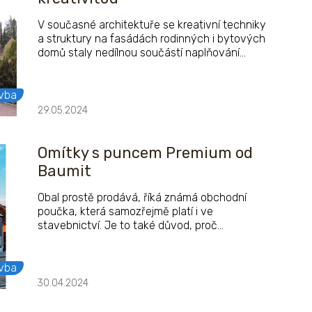
V současné architektuře se kreativní techniky
a struktury na fasádách rodinných i bytových
domů staly nedílnou součástí naplňování
představ investorů či majitelů nemovitostí, a
to jak u novostaveb, tak při rekonstrukci
objektů. Vzniká tak mnoho velmi zajímavých
vba
stavebních realizací, které dokumentují téměř
29.05.2024
neomezené možnosti kreativního ztvárnění
fasády pomocí materiálů značky Baumit.
Omítky s puncem Premium od
Baumit
Obal prostě prodává, říká známá obchodní
poučka, která samozřejmě platí i ve
stavebnictví. Je to také důvod, proč
stavebníci věnují finální podobě fasády
rodinného domu velkou péči. A výrobce
stavebních materiálů Baumit jim nabídkou
vba
svých prémiových omítek volbu značně
30.04.2024
ulehčuje.