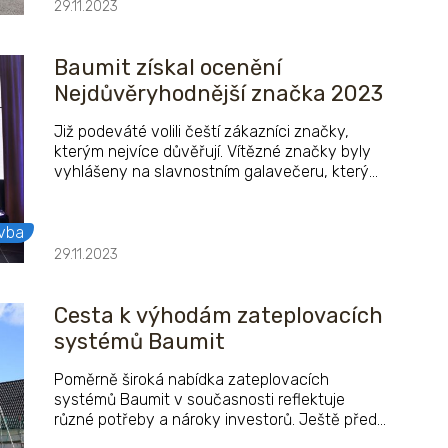
29.11.2023
Baumit získal ocenění
Nejdůvěryhodnější značka 2023
Již podeváté volili čeští zákazníci značky,
kterým nejvíce důvěřují. Vítězné značky byly
vyhlášeny na slavnostním galavečeru, který
proběhl 9. listopadu v historickém prostoru
Kongresového centra České národní banky.
Hodnoceny byly nejsilnější značky na českém
vba
trhu v jednotlivých kategoriích.
29.11.2023
Cesta k výhodám zateplovacích
systémů Baumit
Poměrně široká nabídka zateplovacích
systémů Baumit v současnosti reflektuje
různé potřeby a nároky investorů. Ještě před
samotným zateplením objektu je proto potřeba