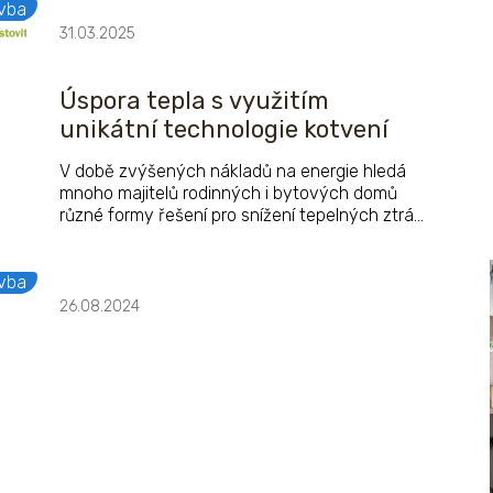
za novinkou letošního roku v oblasti fasádních
vba
minerálních omítkových systémů s názvem
31.03.2025
Baumit CrystalSet.
Úspora tepla s využitím
unikátní technologie kotvení
V době zvýšených nákladů na energie hledá
mnoho majitelů rodinných i bytových domů
různé formy řešení pro snížení tepelných ztrát
své nemovitosti. U těch starších, například z
dob od 90. let a později, které mají na
fasádách ještě původní EPS izolanty
vba
(expandovaný polystyren), je možné využít
26.08.2024
systém zateplení na zateplení. A Baumit k
tomu navíc přidává jednu unikátní technologii
kotvení izolačních desek.