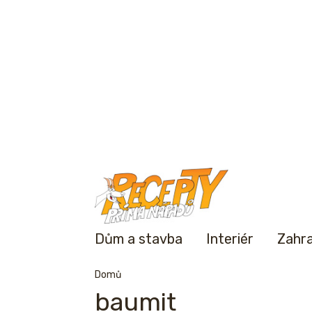
Dům a stavba
Interiér
Zahr
Domů
baumit