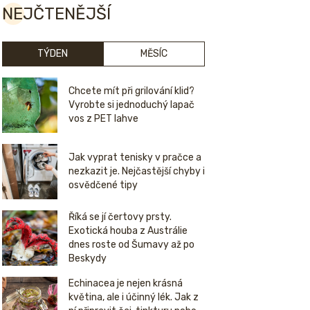
NEJČTENĚJŠÍ
TÝDEN
MĚSÍC
Chcete mít při grilování klid?
Vyrobte si jednoduchý lapač
vos z PET lahve
Jak vyprat tenisky v pračce a
nezkazit je. Nejčastější chyby i
osvědčené tipy
Říká se jí čertovy prsty.
Exotická houba z Austrálie
dnes roste od Šumavy až po
Beskydy
Echinacea je nejen krásná
květina, ale i účinný lék. Jak z