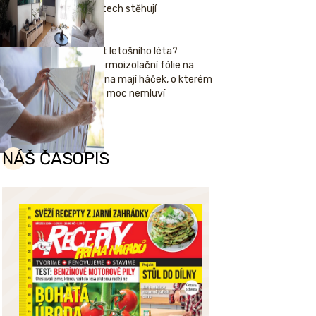
letech stěhují
Hit letošního léta?
Termoizolační fólie na
okna mají háček, o kterém
se moc nemluví
NÁŠ ČASOPIS