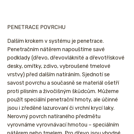
PENETRACE POVRCHU
Dalším krokem v systému je penetrace.
Penetračním nátěrem napouštíme savé
podklady (dřevo, dřevovláknité a dřevotřískové
desky, omítky, zdivo, vybroušené tmelové
vrstvy) před dalším natíráním. Sjednotí se
savost povrchu a současně se materiál ošetří
proti plísním a živočišným škůdcům. Můžeme
použít speciální penetrační hmoty, ale účinné
jsou i zředěné lazurovaní či vrchní krycí laky.
Nerovný povrch natíraného předmětu
vyrovnáme vyrovnávací hmotou – speciálním
nátěrem nebo tmelem. Pro dřevo jsou vhodné