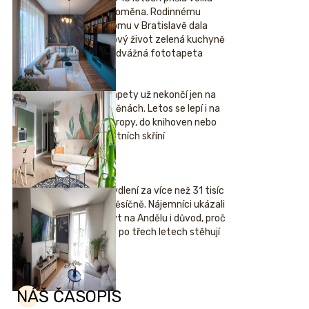
proměna. Rodinnému
domu v Bratislavě dala
nový život zelená kuchyně
i odvážná fototapeta
Tapety už nekončí jen na
stěnách. Letos se lepí i na
stropy, do knihoven nebo
šatních skříní
Bydlení za více než 31 tisíc
měsíčně. Nájemníci ukázali
byt na Andělu i důvod, proč
se po třech letech stěhují
NÁŠ ČASOPIS