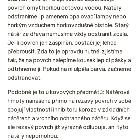
povrch omýt horkou octovou vodou. Nátěry
odstraníme i plamenem opalovací lampy nebo
horkým vzduchem horkovzdušné pistole. Starý
nátěr ze dřeva nemusíme vždy odstranit zcela.
Je-li povrch jen zašpiněn, postačí jej lehce
přebrousit. Zda to je opravdu nutné, zjistíme
tak, že na povrch nalepíme kousek lepicí pásky a
odtrhneme ji. Pokud na ní ulpěla barva, začneme
odstraňovat.
Podobné je to u kovových předmětů: Nátěrové
hmoty nanášené přímo na rezavý povrch v sobě
spojují vlastnosti inhibitoru koroze v základních
nátěrech a vrchního ochranného nátěru. Když se
ale rezavý povrch již výrazně odlupuje, ani tyto
nátěry nepomohou.