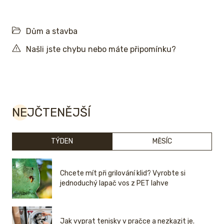
Dům a stavba
Našli jste chybu nebo máte připomínku?
NEJČTENĚJŠÍ
TÝDEN
MĚSÍC
Chcete mít při grilování klid? Vyrobte si
jednoduchý lapač vos z PET lahve
Jak vyprat tenisky v pračce a nezkazit je.