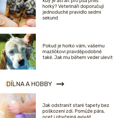
Kdy je asfalt pro psa příliš
horký? Veterináři doporučují
jednoduché pravidlo sedmi
sekund
Pokud je horko vám, vašemu
mazlíčkovi pravděpodobně
také. Jak mu během veder ulevit
DÍLNA A HOBBY
Jak odstranit staré tapety bez
poškození zdi. Pomůže pára,
ocet i obyčejná aviváž