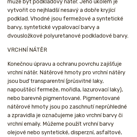
může být podkladový nátěr. Jeho úkolem je
vytvořit co nejhladší nesavý a dobře kryjící
podklad. Vhodné jsou fermežové a syntetické
barvy, syntetické vypalovací barvy a
dvousložkové polyuretanové podkladové barvy.
VRCHNÍ NÁTĚR
Konečnou úpravu a ochranu povrchu zajišťuje
vrchní nátěr. Nátěrové hmoty pro vrchní nátěry
jsou buď transparentní (průsvitné laky,
napouštěcí fermeže, mořidla, lazurovací laky),
nebo barevně pigmentované. Pigmentované
nátěrové hmoty jsou po zaschnutí neprůhledné
a zpravidla je označujeme jako vrchní barvy či
vrchní emaily. Můžeme použít vrchní barvy
olejové nebo syntetické, disperzní, asfaltové,