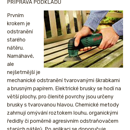
PŘÍPRAVA PODKLADU
Prvním
krokem je
odstranění
starého
nátěru.
Namáhavé,
ale
nejšetrnější je
mechanické odstranění tvarovanými škrabkami
a brusným papírem. Elektrické brusky se hodí na
větší plochy, pro členité povrchy jsou určeny
brusky s tvarovanou hlavou. Chemické metody
zahrnují omývání roztokem louhu, organickými
ředidly či poměrně agresivním odstraňovačem
starých nátěrů. Po aplikaci se doporučuje