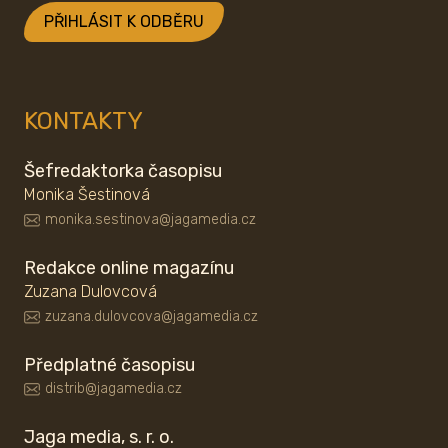
PŘIHLÁSIT K ODBĚRU
KONTAKTY
Šefredaktorka časopisu
Monika Šestinová
monika.sestinova@jagamedia.cz
Redakce online magazínu
Zuzana Dulovcová
zuzana.dulovcova@jagamedia.cz
Předplatné časopisu
distrib@jagamedia.cz
Jaga media, s. r. o.