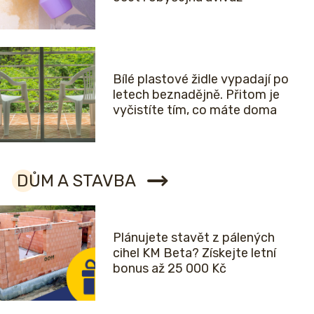
Bílé plastové židle vypadají po
letech beznadějně. Přitom je
vyčistíte tím, co máte doma
DŮM A STAVBA
Plánujete stavět z pálených
cihel KM Beta? Získejte letní
bonus až 25 000 Kč