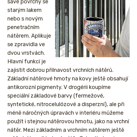
savé povrchy se
starým lakem
nebo s novým
penetračním
nátěrem. Aplikuje
se zpravidla ve
dvou vrstvách.
Hlavní funkcí je
zajistit dobrou přilnavost vrchních nátěrů.
Základní nátěrové hmoty na kovy ještě obsahují
antikorozní pigmenty. V drogérii koupíme
speciální základové barvy (fermežové,
syntetické, nitrocelulózové a disperzní), ale při
méně náročných úpravách v interiéru můžeme
použít i stejnou nátěrovou hmotu, jako na vrchní
nátěr. Mezi základním a vrchním nátěrem ještě