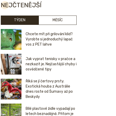
NEJČTENĚJŠÍ
TÝDEN
MĚSÍC
Chcete mít při grilování klid?
Vyrobte si jednoduchý lapač
vos z PET lahve
Jak vyprat tenisky v pračce a
nezkazit je. Nejčastější chyby i
osvědčené tipy
Říká se jí čertovy prsty.
Exotická houba z Austrálie
dnes roste od Šumavy až po
Beskydy
Bílé plastové židle vypadají po
letech beznadějně. Přitom je