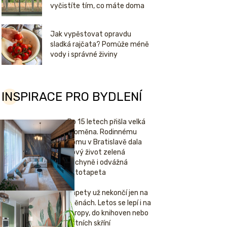
vyčistíte tím, co máte doma
Jak vypěstovat opravdu
sladká rajčata? Pomůže méně
vody i správné živiny
INSPIRACE PRO BYDLENÍ
Po 15 letech přišla velká
proměna. Rodinnému
domu v Bratislavě dala
nový život zelená
kuchyně i odvážná
fototapeta
Tapety už nekončí jen na
stěnách. Letos se lepí i na
stropy, do knihoven nebo
šatních skříní