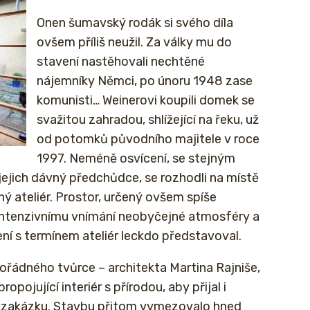
Onen šumavský rodák si svého díla
ovšem příliš neužil. Za války mu do
stavení nastěhovali nechtěné
nájemníky Němci, po únoru 1948 zase
komunisti… Weinerovi koupili domek se
svažitou zahradou, shlížející na řeku, už
od potomků původního majitele v roce
1997. Neméně osvícení, se stejným
jejich dávný předchůdce, se rozhodli na místě
ý ateliér. Prostor, určený ovšem spíše
k intenzivnímu vnímání neobyčejné atmosféry a
ojení s termínem ateliér leckdo představoval.
řádného tvůrce – architekta Martina Rajniše,
opojující interiér s přírodou, aby přijal i
u zakázku. Stavbu přitom vymezovalo hned