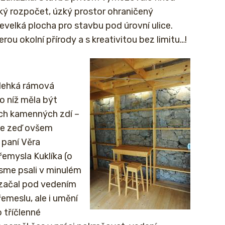
ízký rozpočet, úzký prostor ohraničený
elká plocha pro stavbu pod úrovní ulice.
ou okolní přírody a s kreativitou bez limitu…!
 lehká rámová
o níž měla být
ích kamenných zdí –
 se zeď ovšem
 paní Věra
řemysla Kuklíka (o
sme psali v minulém
h začal pod vedením
emeslu, ale i umění
 tříčlenné