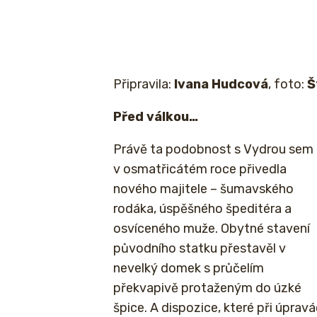
Připravila:
Ivana
Hudcová
, foto:
Š
Před válkou…
Právě ta podobnost s Vydrou sem
v osmatřicátém roce přivedla
nového majitele – šumavského
rodáka, úspěšného špeditéra a
osvíceného muže. Obytné stavení
původního statku přestavěl v
nevelký domek s průčelím
překvapivě protaženým do úzké
špice. A dispozice, které při úprav