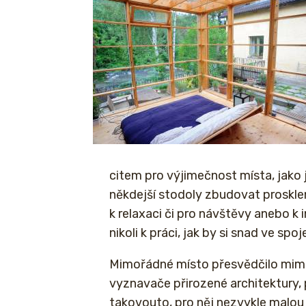
citem pro výjimečnost místa, jako 
někdejší stodoly zbudovat prosklen
k relaxaci či pro návštěvy anebo 
nikoli k práci, jak by si snad ve sp
Mimořádné místo přesvědčilo mimo
vyznavače přirozené architektury, pr
takovouto, pro něj nezvykle malo