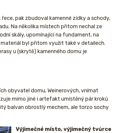
k řece, pak zbudoval kamenné zídky a schody,
radu. Na několika místech přitom nechal ze
odní skály, upomínající na fundament, na
materiál byl přitom využit také v detailech.
erasy u (skrytě) kamenného domu je
ích obyvatel domu, Weinerových, vnímat
azuje mimo jiné i artefakt umístěný pár kroků
enitý balvan obrostlý mechem, ale torzo sochy
Výjimečné místo, výjimečný tvůrce