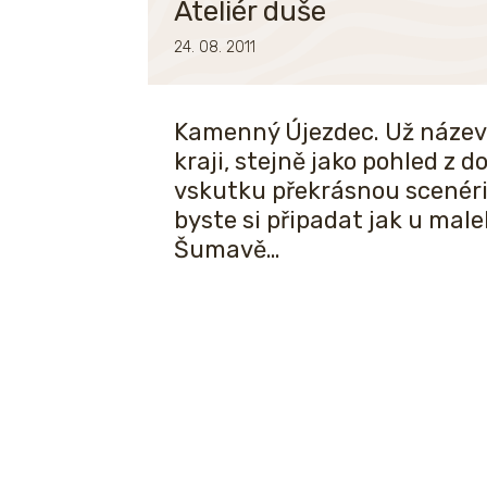
Ateliér duše
24. 08. 2011
Kamenný Újezdec. Už název 
kraji, stejně jako pohled z
vskutku překrásnou scenérii
byste si připadat jak u mal
Šumavě…