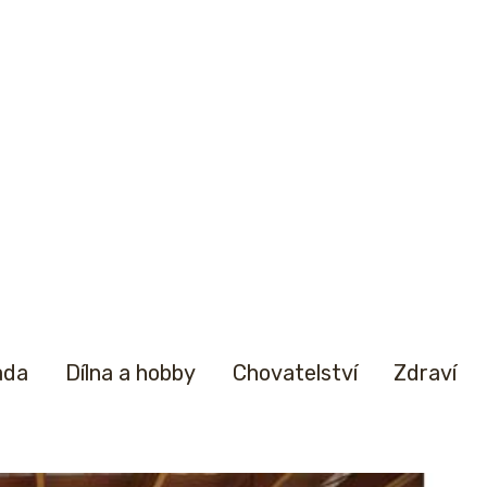
ada
Dílna a hobby
Chovatelství
Zdraví