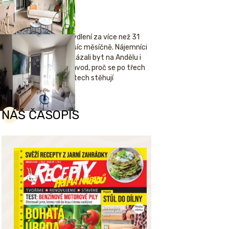
Bydlení za více než 31
tisíc měsíčně. Nájemníci
ukázali byt na Andělu i
důvod, proč se po třech
letech stěhují
NÁŠ ČASOPIS