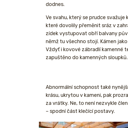
dodnes.
Ve svahu, který se prudce svažuje 
které dovolily přeměnit sráz v zah
zídek vystupovat obří balvany pův
němž tu všechno stojí. Kámen jako 
Vždyť i kovové zábradlí kamenné t
zapuštěno do kamenných sloupků.
Abnormální schopnost také nynějš
krásu, ukrytou v kameni, pak prozr
za vrátky. Ne, to není nezvykle čl
– spodní část klečící postavy.