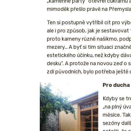
„kamenné party“ otevřel cukrárnu a
mimoděk přešlo právě na Přemysla 
Ten si postupně vytříbil cit pro v
ale i pro způsob, jak je sestavovat 
proto kameny různě našikmo, podpí
mezery… A byť si tím situaci značně
estetického účinku, než kdyby dáv
desku“. A protože na novou zeď o s
zdí původních, bylo potřeba ještě 
Pro ducha 
Kdyby se tr
„na plný úv
měsíce. Tak
sezóny dalš