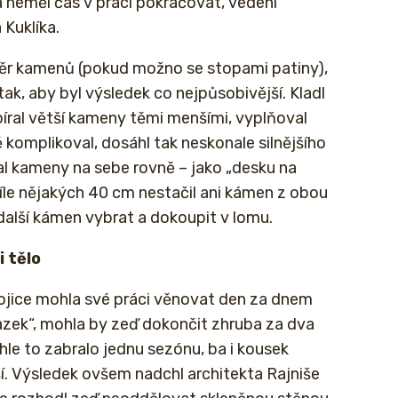
 neměl čas v práci pokračovat, vedení
Kuklíka.
ýběr kamenů (pokud možno se stopami patiny),
tak, aby byl výsledek co nejpůsobivější. Kladl
ral větší kameny těmi menšími, vyplňoval
 komplikoval, dosáhl tak neskonale silnějšího
al kameny na sebe rovně – jako „desku na
íle nějakých 40 cm nestačil ani kámen z obou
další kámen vybrat a dokoupit v lomu.
i tělo
ojice mohla své práci věnovat den za dnem
azek“, mohla by zeď dokončit zhruba za dva
hle to zabralo jednu sezónu, ba i kousek
í. Výsledek ovšem nadchl architekta Rajniše