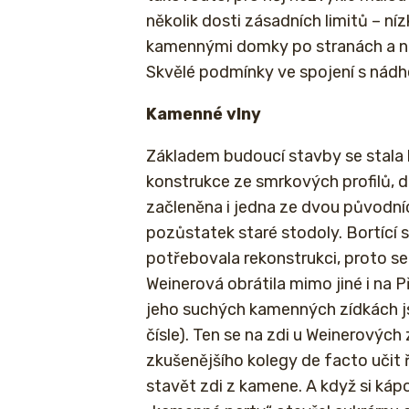
několik dosti zásadních limitů – n
kamennými domky po stranách a nev
Skvělé podmínky ve spojení s nádher
Kamenné vlny
Základem budoucí stavby se stala
konstrukce ze smrkových profilů, d
začleněna i jedna ze dvou původn
pozůstatek staré stodoly. Bortící
potřebovala rekonstrukci, proto se
Weinerová obrátila mimo jiné i na P
jeho suchých kamenných zídkách j
čísle). Ten se na zdi u Weinerovýc
zkušenějšího kolegy de facto učit ř
stavět zdi z kamene. A když si kápo