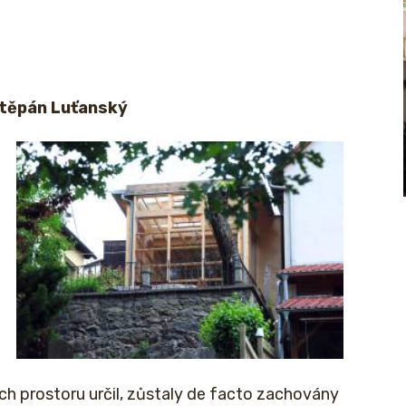
těpán Luťanský
ách prostoru určil, zůstaly de facto zachovány