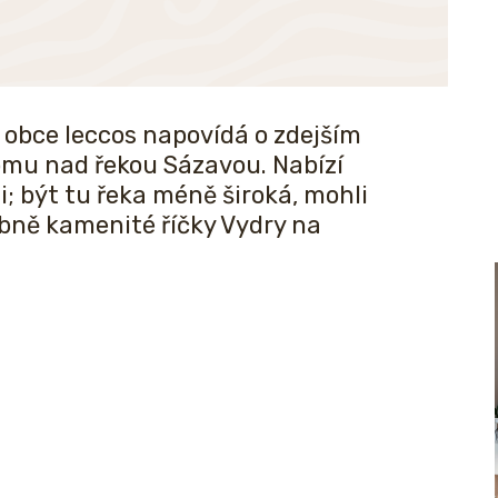
obce leccos napovídá o zdejším
 domu nad řekou Sázavou. Nabízí
; být tu řeka méně široká, mohli
ebně kamenité říčky Vydry na