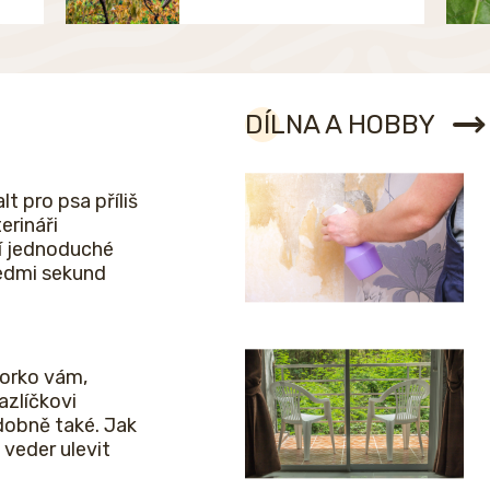
DÍLNA A HOBBY
lt pro psa příliš
erináři
í jednoduché
sedmi sekund
horko vám,
zlíčkovi
obně také. Jak
veder ulevit