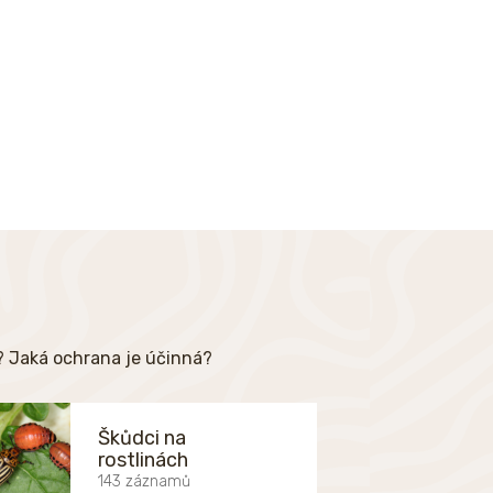
e? Jaká ochrana je účinná?
Škůdci na
rostlinách
143 záznamů