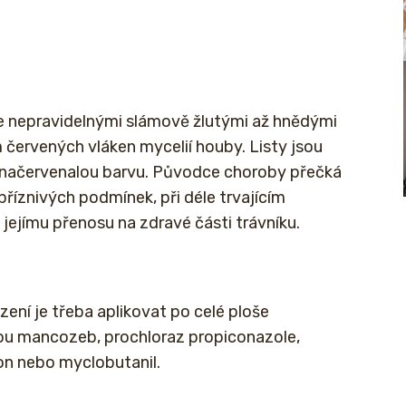
e nepravidelnými slámově žlutými až hnědými
 červených vláken mycelií houby. Listy jsou
í načervenalou barvu. Původce choroby přečká
příznivých podmínek, při déle trvajícím
 jejímu přenosu na zdravé části trávníku.
zení je třeba aplikovat po celé ploše
tkou mancozeb, prochloraz propiconazole,
on nebo myclobutanil.