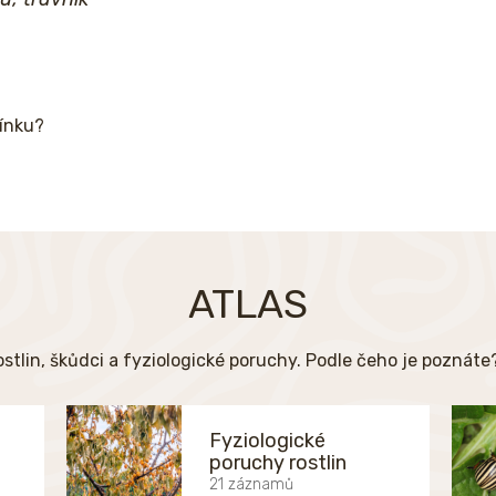
mínku?
ATLAS
ostlin, škůdci a fyziologické poruchy. Podle čeho je poznát
Fyziologické
poruchy rostlin
21 záznamů