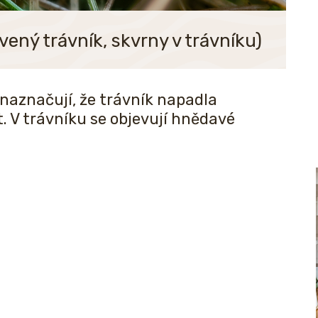
vený trávník, skvrny v trávníku)
naznačují, že trávník napadla
. V trávníku se objevují hnědavé