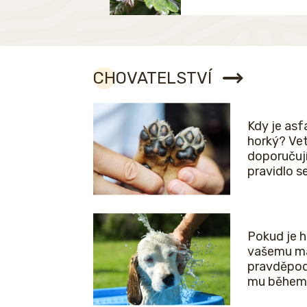
CHOVATELSTVÍ
Kdy je asfa
horký? Vet
doporučuj
pravidlo 
Pokud je 
vašemu ma
pravděpod
mu během 