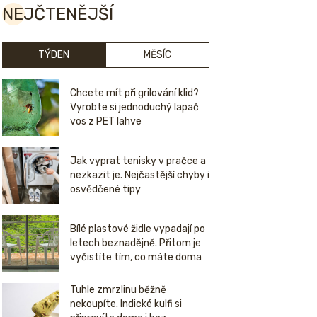
NEJČTENĚJŠÍ
TÝDEN
MĚSÍC
Chcete mít při grilování klid?
Vyrobte si jednoduchý lapač
vos z PET lahve
Jak vyprat tenisky v pračce a
nezkazit je. Nejčastější chyby i
osvědčené tipy
Bílé plastové židle vypadají po
letech beznadějně. Přitom je
vyčistíte tím, co máte doma
Tuhle zmrzlinu běžně
nekoupíte. Indické kulfi si