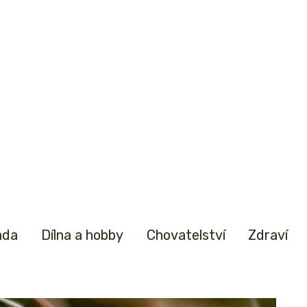
ada
Dílna a hobby
Chovatelství
Zdraví