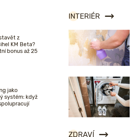
INTERIÉR
stavět z
cihel KM Beta?
etní bonus až 25
ng jako
ý systém: když
spolupracují
ZDRAVÍ