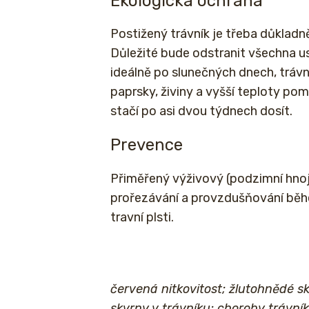
Ekologická ochrana
Postižený trávník je třeba důkladn
Důležité bude odstranit všechna u
ideálně po slunečných dnech, trávní
paprsky, živiny a vyšší teploty po
stačí po asi dvou týdnech dosít.
Prevence
Přiměřený výživový (podzimní hnoje
prořezávání a provzdušňování běh
travní plsti.
červená nitkovitost; žlutohnědé sk
skvrny v trávníku; choroby trávník