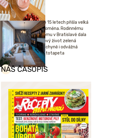
Po 15 letech přišla velká
proměna. Rodinnému
domu v Bratislavě dala
nový život zelená
kuchyně i odvážná
fototapeta
NÁŠ ČASOPIS