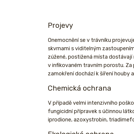
Projevy
Onemocnění se v trávníku projevuj
skvrnami s viditelným zastoupením
zúžené, postižená místa dostávaj
v infikovaném travním porostu. Za 
zamokření dochází k šíření houby a
Chemická ochrana
V případě velmi intenzivního poško
fungicidní přípravek s účinnou lá
iprodione, azoxystrobin, triadimef