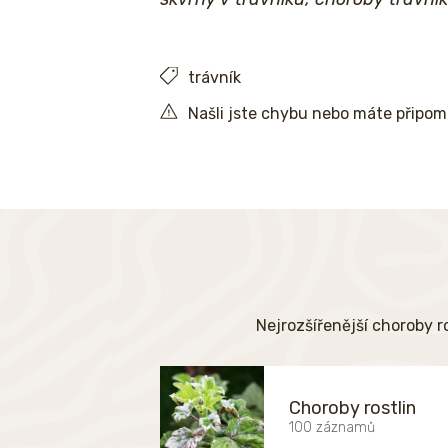
trávník
Našli jste chybu nebo máte připo
Nejrozšířenější choroby r
Choroby rostlin
100 záznamů