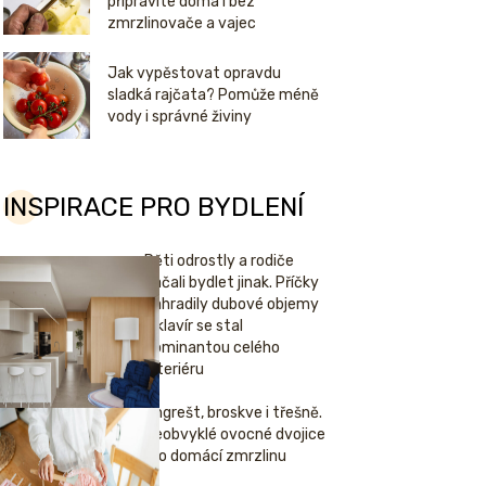
připravíte doma i bez
zmrzlinovače a vajec
Jak vypěstovat opravdu
sladká rajčata? Pomůže méně
vody i správné živiny
INSPIRACE PRO BYDLENÍ
Děti odrostly a rodiče
začali bydlet jinak. Příčky
nahradily dubové objemy
a klavír se stal
dominantou celého
interiéru
Angrešt, broskve i třešně.
Neobvyklé ovocné dvojice
pro domácí zmrzlinu