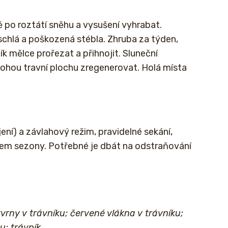
ě po roztátí sněhu a vysušení vyhrabat.
schlá a poškozená stébla. Zhruba za týden,
k mělce prořezat a přihnojit. Sluneční
mohou travní plochu zregenerovat. Holá místa
ní) a závlahový režim, pravidelné sekání,
em sezony. Potřebné je dbát na odstraňování
vrny v trávníku; červené vlákna v trávníku;
u; trávník