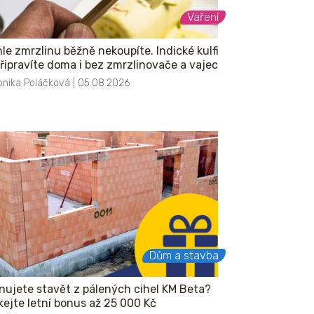
Vaření
le zmrzlinu běžně nekoupíte. Indické kulfi
připravíte doma i bez zmrzlinovače a vajec
onika Poláčková | 05.08.2026
Dům a stavba
nujete stavět z pálených cihel KM Beta?
kejte letní bonus až 25 000 Kč