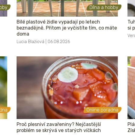
obby
Dílna a hobby
Bílé plastové židle vypadají po letech
Tuh
beznadějně. Přitom je vyčistíte tím, co máte
si 
doma
Ver
Lucia Blažiová | 06.08.2026
adna
Online poradna
Proč plesniví zavařeniny? Nejčastější
Plá
problém se skrývá ve starých víčkách
Zís