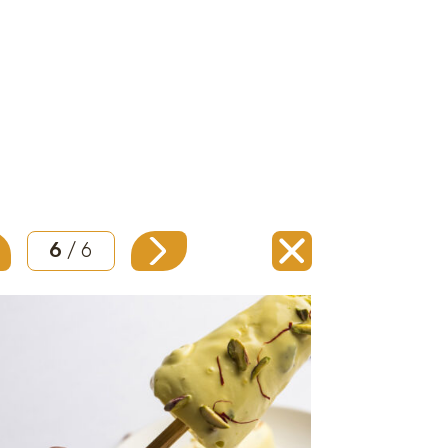
6
/ 6