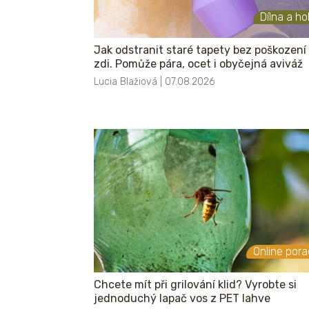
Dílna a h
Jak odstranit staré tapety bez poškození
zdi. Pomůže pára, ocet i obyčejná aviváž
Lucia Blažiová | 07.08.2026
Online por
Chcete mít při grilování klid? Vyrobte si
jednoduchý lapač vos z PET lahve