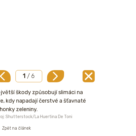
1
/ 6
jvětší škody způsobují slimáci na
ře, kdy napadají čerstvé a šťavnaté
honky zeleniny.
oj: Shutterstock/La Huertina De Toni
Zpět na článek