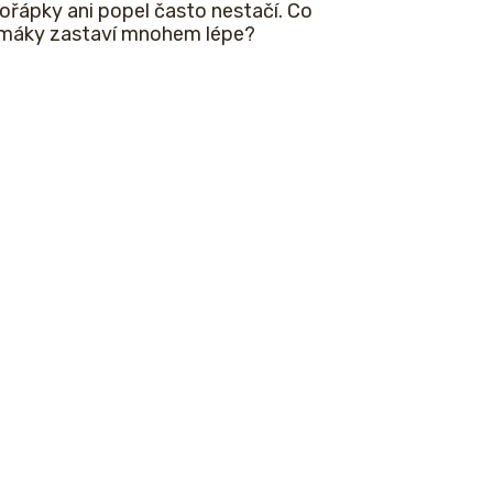
ořápky ani popel často nestačí. Co
imáky zastaví mnohem lépe?