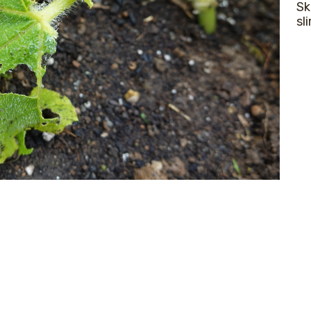
Sk
sl