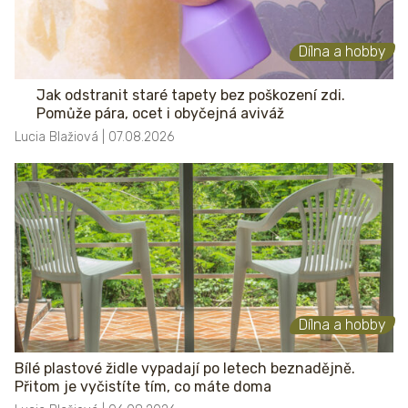
Dílna a hobby
Jak odstranit staré tapety bez poškození zdi.
Pomůže pára, ocet i obyčejná aviváž
Lucia Blažiová | 07.08.2026
Dílna a hobby
Bílé plastové židle vypadají po letech beznadějně.
Přitom je vyčistíte tím, co máte doma