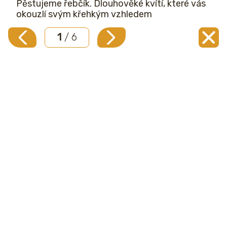
Pěstujeme řebčík. Dlouhověké kvítí, které vás
okouzlí svým křehkým vzhledem
1
/ 6