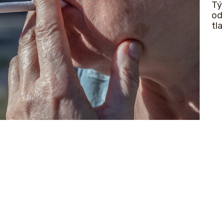
Tý
od
tl