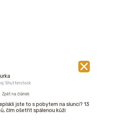
urka
oj: Shutterstock
Zpět na článek
epískli jste to s pobytem na slunci? 13
pů, čím ošetřit spálenou kůži