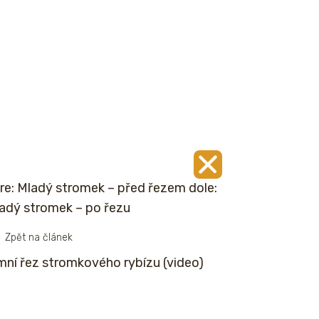
re: Mladý stromek – před řezem dole:
adý stromek – po řezu
Zpět na článek
mní řez stromkového rybízu (video)