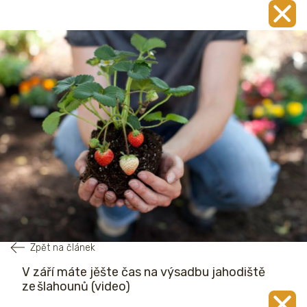
Zpět na článek
V září máte jěšte čas na výsadbu jahodiště
ze šlahounů (video)